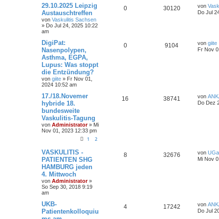
29.10.2025 Leipzig
von
Vask
0
30120
Austauschtreffen
Do Jul 2
von
Vaskulitis Sachsen
»
Do Jul 24, 2025 10:22
am
DigiPat:
von
giite
0
9104
Nasenpolypen,
Fr Nov 0
Asthma, EGPA,
Lupus: Was stoppt
die Entzündung?
von
giite
»
Fr Nov 01,
2024 10:52 am
17./18.Novemer
von
ANK
16
38741
hybride 18.
Do Dez 2
bundesweite
Vaskulitis-Tagung
von
Administrator
»
Mi
Nov 01, 2023 12:33 pm
1
2
VASKULITIS -
von
UGa
8
32676
PATIENTEN SHG
Mi Nov 0
HAMBURG jeden
4. Mittwoch
von
Administrator
»
So Sep 30, 2018 9:19
am
UKB-
von
ANK
4
17242
Patientenkolloquiu
Do Jul 2
ms am