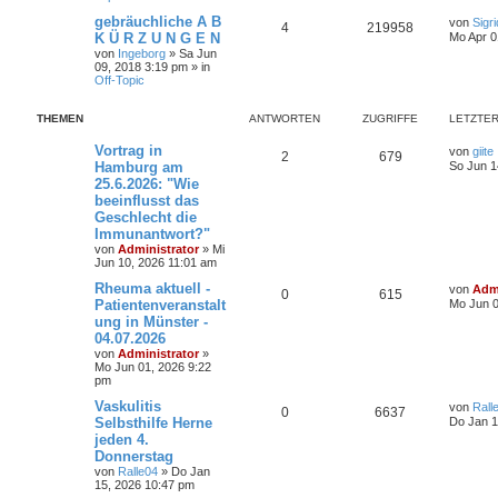
gebräuchliche A B
von
Sigr
4
219958
K Ü R Z U N G E N
Mo Apr 0
von
Ingeborg
»
Sa Jun
09, 2018 3:19 pm
» in
Off-Topic
THEMEN
ANTWORTEN
ZUGRIFFE
LETZTER
Vortrag in
von
giite
2
679
Hamburg am
So Jun 1
25.6.2026: "Wie
beeinflusst das
Geschlecht die
Immunantwort?"
von
Administrator
»
Mi
Jun 10, 2026 11:01 am
Rheuma aktuell -
von
Admi
0
615
Patientenveranstalt
Mo Jun 0
ung in Münster -
04.07.2026
von
Administrator
»
Mo Jun 01, 2026 9:22
pm
Vaskulitis
von
Rall
0
6637
Selbsthilfe Herne
Do Jan 1
jeden 4.
Donnerstag
von
Ralle04
»
Do Jan
15, 2026 10:47 pm