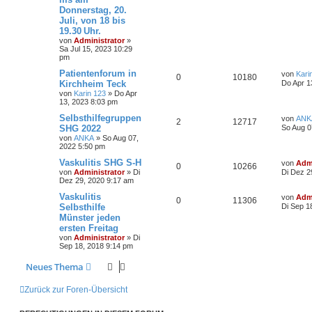
Donnerstag, 20.
Juli, von 18 bis
19.30 Uhr.
von
Administrator
»
Sa Jul 15, 2023 10:29
pm
Patientenforum in
von
Kari
0
10180
Kirchheim Teck
Do Apr 1
von
Karin 123
»
Do Apr
13, 2023 8:03 pm
Selbsthilfegruppen
von
ANK
2
12717
SHG 2022
So Aug 0
von
ANKA
»
So Aug 07,
2022 5:50 pm
Vaskulitis SHG S-H
von
Admi
0
10266
von
Administrator
»
Di
Di Dez 2
Dez 29, 2020 9:17 am
Vaskulitis
von
Admi
0
11306
Selbsthilfe
Di Sep 1
Münster jeden
ersten Freitag
von
Administrator
»
Di
Sep 18, 2018 9:14 pm
Neues Thema
Zurück zur Foren-Übersicht