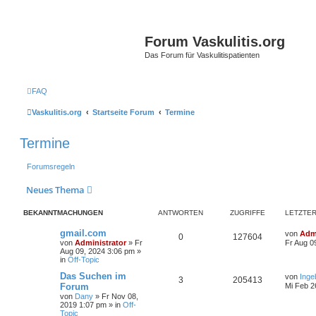
Forum Vaskulitis.org
Das Forum für Vaskulitispatienten
FAQ
Vaskulitis.org
Startseite Forum
Termine
Termine
Forumsregeln
Neues Thema
BEKANNTMACHUNGEN
ANTWORTEN
ZUGRIFFE
LETZTER
gmail.com
von
Admi
0
127604
von
Administrator
»
Fr
Fr Aug 0
Aug 09, 2024 3:06 pm
»
in
Off-Topic
Das Suchen im
von
Inge
3
205413
Forum
Mi Feb 2
von
Dany
»
Fr Nov 08,
2019 1:07 pm
» in
Off-
Topic