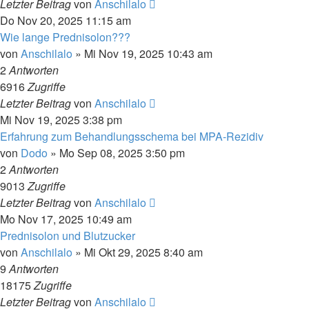
Letzter Beitrag
von
Anschilalo
Do Nov 20, 2025 11:15 am
Wie lange Prednisolon???
von
Anschilalo
»
Mi Nov 19, 2025 10:43 am
2
Antworten
6916
Zugriffe
Letzter Beitrag
von
Anschilalo
Mi Nov 19, 2025 3:38 pm
Erfahrung zum Behandlungsschema bei MPA-Rezidiv
von
Dodo
»
Mo Sep 08, 2025 3:50 pm
2
Antworten
9013
Zugriffe
Letzter Beitrag
von
Anschilalo
Mo Nov 17, 2025 10:49 am
Prednisolon und Blutzucker
von
Anschilalo
»
Mi Okt 29, 2025 8:40 am
9
Antworten
18175
Zugriffe
Letzter Beitrag
von
Anschilalo