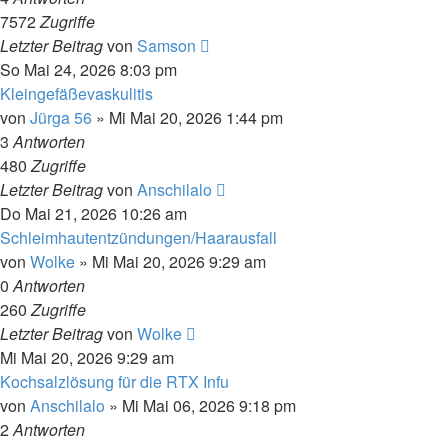
7572
Zugriffe
Letzter Beitrag
von
Samson
So Mai 24, 2026 8:03 pm
Kleingefäßevaskulitis
von
Jürga 56
»
Mi Mai 20, 2026 1:44 pm
3
Antworten
480
Zugriffe
Letzter Beitrag
von
Anschilalo
Do Mai 21, 2026 10:26 am
Schleimhautentzündungen/Haarausfall
von
Wolke
»
Mi Mai 20, 2026 9:29 am
0
Antworten
260
Zugriffe
Letzter Beitrag
von
Wolke
Mi Mai 20, 2026 9:29 am
Kochsalzlösung für die RTX Infu
von
Anschilalo
»
Mi Mai 06, 2026 9:18 pm
2
Antworten