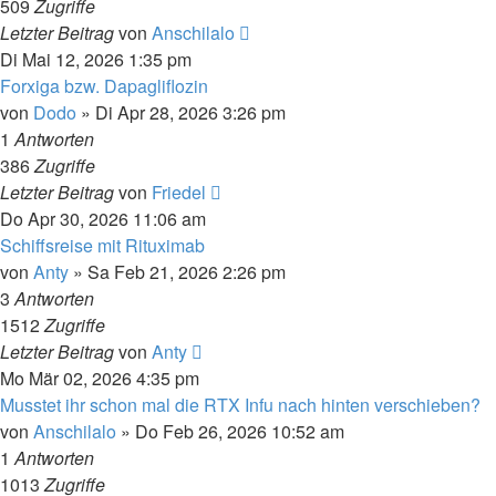
509
Zugriffe
Letzter Beitrag
von
Anschilalo
Di Mai 12, 2026 1:35 pm
Forxiga bzw. Dapagliflozin
von
Dodo
»
Di Apr 28, 2026 3:26 pm
1
Antworten
386
Zugriffe
Letzter Beitrag
von
Friedel
Do Apr 30, 2026 11:06 am
Schiffsreise mit Rituximab
von
Anty
»
Sa Feb 21, 2026 2:26 pm
3
Antworten
1512
Zugriffe
Letzter Beitrag
von
Anty
Mo Mär 02, 2026 4:35 pm
Musstet ihr schon mal die RTX Infu nach hinten verschieben?
von
Anschilalo
»
Do Feb 26, 2026 10:52 am
1
Antworten
1013
Zugriffe