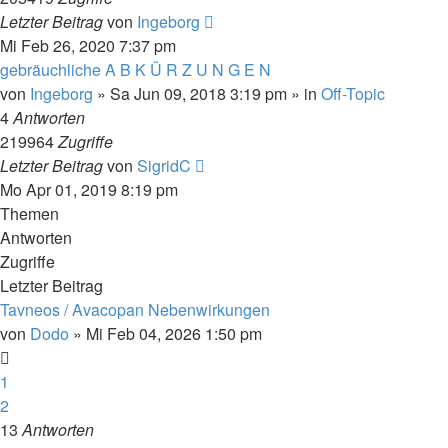
Letzter Beitrag
von
Ingeborg
Mi Feb 26, 2020 7:37 pm
gebräuchliche A B K Ü R Z U N G E N
von
Ingeborg
»
Sa Jun 09, 2018 3:19 pm
» in
Off-Topic
4
Antworten
219964
Zugriffe
Letzter Beitrag
von
SigridC
Mo Apr 01, 2019 8:19 pm
Themen
Antworten
Zugriffe
Letzter Beitrag
Tavneos / Avacopan Nebenwirkungen
von
Dodo
»
Mi Feb 04, 2026 1:50 pm
1
2
13
Antworten