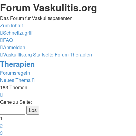
Forum Vaskulitis.org
Das Forum für Vaskulitispatienten
Zum Inhalt
Schnellzugriff
FAQ
Anmelden
Vaskulitis.org
Startseite Forum
Therapien
Therapien
Forumsregeln
Neues Thema
183 Themen
Seite
1
Gehe zu Seite:
von
8
1
2
3