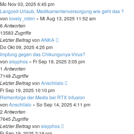
Mo Nov 03, 2025 6:45 pm
Langzeit-Urlaub, Medikamentenversorgung wie geht das ?
von
lovely_robin
»
Mi Aug 13, 2025 11:52 am
6
Antworten
13583
Zugriffe
Letzter Beitrag
von
ANKA
Do Okt 09, 2025 4:25 pm
Impfung gegen das Chikungunya-Virus?
von
sisyphos
»
Fr Sep 19, 2025 3:05 pm
1
Antworten
7148
Zugriffe
Letzter Beitrag
von
Anschilalo
Fr Sep 19, 2025 10:10 pm
Reihenfolge der Medis bei RTX Infusion
von
Anschilalo
»
So Sep 14, 2025 4:11 pm
2
Antworten
7645
Zugriffe
Letzter Beitrag
von
sisyphos
Fr Sep 19, 2025 3:19 pm