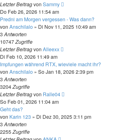
Letzter Beitrag
von
Sammy
Do Feb 26, 2026 11:54 am
Predni am Morgen vergessen - Was dann?
von
Anschilalo
»
Di Nov 11, 2025 10:49 am
3
Antworten
10747
Zugriffe
Letzter Beitrag
von
Alleexx
Di Feb 10, 2026 11:49 am
Impfungen während RTX, wieviele macht ihr?
von
Anschilalo
»
So Jan 18, 2026 2:39 pm
3
Antworten
3204
Zugriffe
Letzter Beitrag
von
Ralle04
So Feb 01, 2026 11:04 am
Geht das?
von
Karin 123
»
Di Dez 30, 2025 3:11 pm
3
Antworten
2255
Zugriffe
Letzter Beitrag
von
ANKA