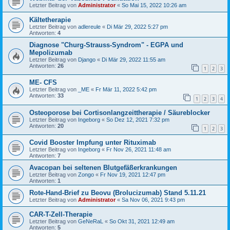
Letzter Beitrag von
Administrator
«
So Mai 15, 2022 10:26 am
Kältetherapie
Letzter Beitrag von
adlereule
«
Di Mär 29, 2022 5:27 pm
Antworten:
4
Diagnose "Churg-Strauss-Syndrom" - EGPA und
Mepolizumab
Letzter Beitrag von
Django
«
Di Mär 29, 2022 11:55 am
Antworten:
26
1
2
3
ME- CFS
Letzter Beitrag von
_ME
«
Fr Mär 11, 2022 5:42 pm
Antworten:
33
1
2
3
4
Osteoporose bei Cortisonlangzeittherapie / Säureblocker
Letzter Beitrag von
Ingeborg
«
So Dez 12, 2021 7:32 pm
Antworten:
20
1
2
3
Covid Booster Impfung unter Rituximab
Letzter Beitrag von
Ingeborg
«
Fr Nov 26, 2021 11:48 am
Antworten:
7
Avacopan bei seltenen Blutgefäßerkrankungen
Letzter Beitrag von
Zongo
«
Fr Nov 19, 2021 12:47 pm
Antworten:
1
Rote-Hand-Brief zu Beovu (Brolucizumab) Stand 5.11.21
Letzter Beitrag von
Administrator
«
Sa Nov 06, 2021 9:43 pm
CAR-T-Zell-Therapie
Letzter Beitrag von
GeNeRaL
«
So Okt 31, 2021 12:49 am
Antworten:
5