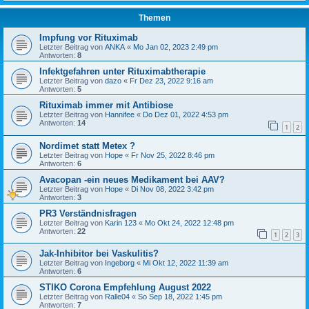
Themen
Impfung vor Rituximab
Letzter Beitrag von
ANKA
«
Mo Jan 02, 2023 2:49 pm
Antworten:
8
Infektgefahren unter Rituximabtherapie
Letzter Beitrag von
dazo
«
Fr Dez 23, 2022 9:16 am
Antworten:
5
Rituximab immer mit Antibiose
Letzter Beitrag von
Hannifee
«
Do Dez 01, 2022 4:53 pm
Antworten:
14
1
2
Nordimet statt Metex ?
Letzter Beitrag von
Hope
«
Fr Nov 25, 2022 8:46 pm
Antworten:
6
Avacopan -ein neues Medikament bei AAV?
Letzter Beitrag von
Hope
«
Di Nov 08, 2022 3:42 pm
Antworten:
3
PR3 Verständnisfragen
Letzter Beitrag von
Karin 123
«
Mo Okt 24, 2022 12:48 pm
Antworten:
22
1
2
3
Jak-Inhibitor bei Vaskulitis?
Letzter Beitrag von
Ingeborg
«
Mi Okt 12, 2022 11:39 am
Antworten:
6
STIKO Corona Empfehlung August 2022
Letzter Beitrag von
Ralle04
«
So Sep 18, 2022 1:45 pm
Antworten:
7