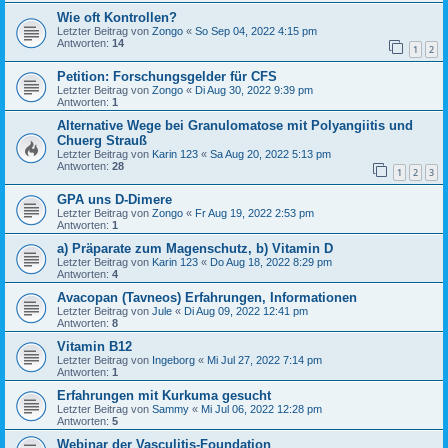
Wie oft Kontrollen?
Letzter Beitrag von
Zongo
«
So Sep 04, 2022 4:15 pm
Antworten:
14
1
2
Petition: Forschungsgelder für CFS
Letzter Beitrag von
Zongo
«
Di Aug 30, 2022 9:39 pm
Antworten:
1
Alternative Wege bei Granulomatose mit Polyangiitis und
Chuerg Strauß
Letzter Beitrag von
Karin 123
«
Sa Aug 20, 2022 5:13 pm
Antworten:
28
1
2
3
GPA uns D-Dimere
Letzter Beitrag von
Zongo
«
Fr Aug 19, 2022 2:53 pm
Antworten:
1
a) Präparate zum Magenschutz, b) Vitamin D
Letzter Beitrag von
Karin 123
«
Do Aug 18, 2022 8:29 pm
Antworten:
4
Avacopan (Tavneos) Erfahrungen, Informationen
Letzter Beitrag von
Jule
«
Di Aug 09, 2022 12:41 pm
Antworten:
8
Vitamin B12
Letzter Beitrag von
Ingeborg
«
Mi Jul 27, 2022 7:14 pm
Antworten:
1
Erfahrungen mit Kurkuma gesucht
Letzter Beitrag von
Sammy
«
Mi Jul 06, 2022 12:28 pm
Antworten:
5
Webinar der Vasculitis-Foundation