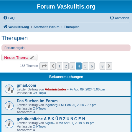
Forum Vaskulitis.org
FAQ
Anmelden
Vaskulitis.org
Startseite Forum
Therapien
Therapien
Forumsregeln
Neues Thema
Seite
4
von
8
1
2
3
4
5
6
8
Vorherige
Nächste
183 Themen
…
Bekanntmachungen
gmail.com
Letzter Beitrag von
Administrator
«
Fr Aug 09, 2024 3:06 pm
Verfasst in
Off-Topic
Das Suchen im Forum
Letzter Beitrag von
Ingeborg
«
Mi Feb 26, 2020 7:37 pm
Verfasst in
Off-Topic
Antworten:
3
gebräuchliche A B K Ü R Z U N G E N
Letzter Beitrag von
SigridC
«
Mo Apr 01, 2019 8:19 pm
Verfasst in
Off-Topic
Antworten:
4