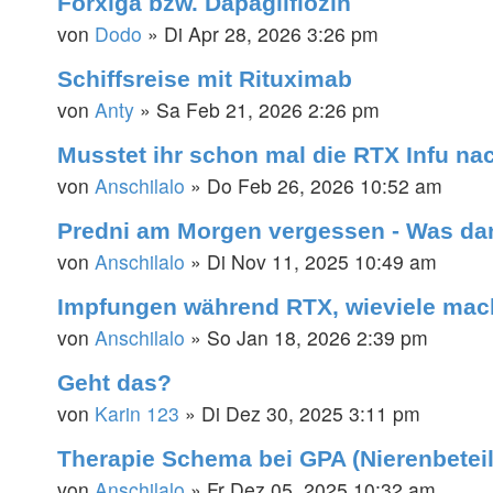
Forxiga bzw. Dapagliflozin
von
Dodo
»
Di Apr 28, 2026 3:26 pm
Schiffsreise mit Rituximab
von
Anty
»
Sa Feb 21, 2026 2:26 pm
Musstet ihr schon mal die RTX Infu na
von
Anschilalo
»
Do Feb 26, 2026 10:52 am
Predni am Morgen vergessen - Was d
von
Anschilalo
»
Di Nov 11, 2025 10:49 am
Impfungen während RTX, wieviele mach
von
Anschilalo
»
So Jan 18, 2026 2:39 pm
Geht das?
von
Karin 123
»
Di Dez 30, 2025 3:11 pm
Therapie Schema bei GPA (Nierenbetei
von
Anschilalo
»
Fr Dez 05, 2025 10:32 am