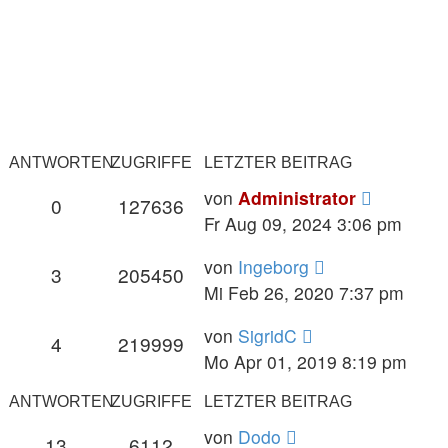
ANTWORTEN
ZUGRIFFE
LETZTER BEITRAG
von
Administrator
0
127636
Fr Aug 09, 2024 3:06 pm
von
Ingeborg
3
205450
Mi Feb 26, 2020 7:37 pm
von
SigridC
4
219999
Mo Apr 01, 2019 8:19 pm
ANTWORTEN
ZUGRIFFE
LETZTER BEITRAG
von
Dodo
13
6112