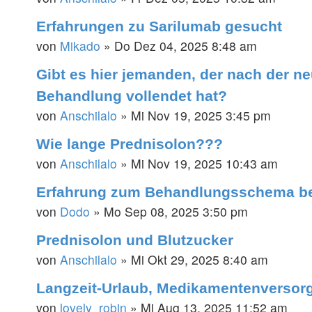
Erfahrungen zu Sarilumab gesucht
von
Mikado
»
Do Dez 04, 2025 8:48 am
Gibt es hier jemanden, der nach der neu
Behandlung vollendet hat?
von
Anschilalo
»
Mi Nov 19, 2025 3:45 pm
Wie lange Prednisolon???
von
Anschilalo
»
Mi Nov 19, 2025 10:43 am
Erfahrung zum Behandlungsschema be
von
Dodo
»
Mo Sep 08, 2025 3:50 pm
Prednisolon und Blutzucker
von
Anschilalo
»
Mi Okt 29, 2025 8:40 am
Langzeit-Urlaub, Medikamentenversorg
von
lovely_robin
»
Mi Aug 13, 2025 11:52 am