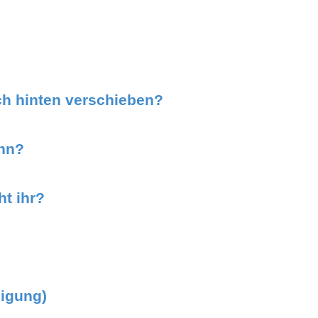
ch hinten verschieben?
ann?
t ihr?
ligung)