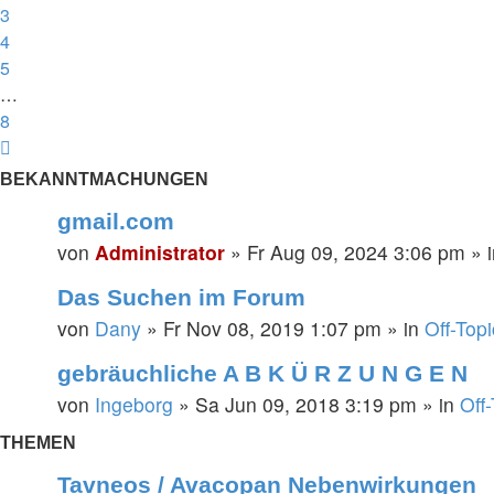
3
4
5
…
8
Nächste
BEKANNTMACHUNGEN
gmail.com
von
Administrator
»
Fr Aug 09, 2024 3:06 pm
» 
Das Suchen im Forum
von
Dany
»
Fr Nov 08, 2019 1:07 pm
» in
Off-Topi
gebräuchliche A B K Ü R Z U N G E N
von
Ingeborg
»
Sa Jun 09, 2018 3:19 pm
» in
Off
THEMEN
Tavneos / Avacopan Nebenwirkungen