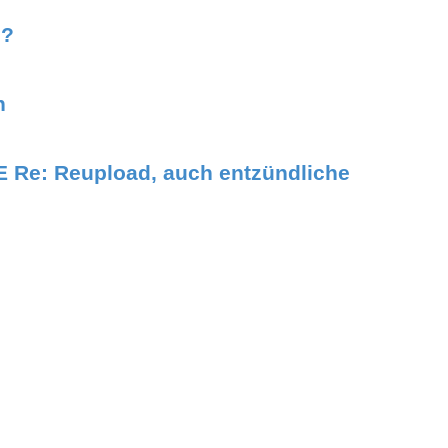
s?
n
E Re: Reupload, auch entzündliche