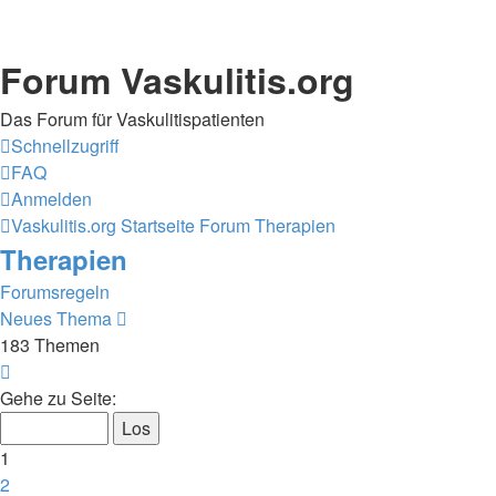
Forum Vaskulitis.org
Das Forum für Vaskulitispatienten
Schnellzugriff
FAQ
Anmelden
Vaskulitis.org
Startseite Forum
Therapien
Therapien
Forumsregeln
Neues Thema
183 Themen
Seite
1
Gehe zu Seite:
von
8
1
2