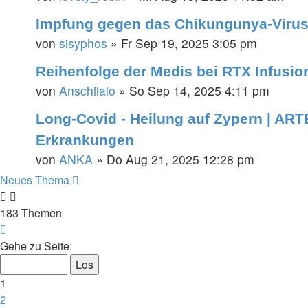
Impfung gegen das Chikungunya-Viru
von
sisyphos
»
Fr Sep 19, 2025 3:05 pm
Reihenfolge der Medis bei RTX Infusio
von
Anschilalo
»
So Sep 14, 2025 4:11 pm
Long-Covid - Heilung auf Zypern | ART
Erkrankungen
von
ANKA
»
Do Aug 21, 2025 12:28 pm
Neues Thema
183 Themen
Seite
1
Gehe zu Seite:
von
8
1
2