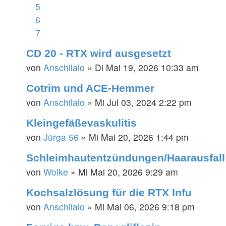
5
6
7
CD 20 - RTX wird ausgesetzt
von
Anschilalo
»
Di Mai 19, 2026 10:33 am
Cotrim und ACE-Hemmer
von
Anschilalo
»
Mi Jul 03, 2024 2:22 pm
Kleingefäßevaskulitis
von
Jürga 56
»
Mi Mai 20, 2026 1:44 pm
Schleimhautentzündungen/Haarausfall
von
Wolke
»
Mi Mai 20, 2026 9:29 am
Kochsalzlösung für die RTX Infu
von
Anschilalo
»
Mi Mai 06, 2026 9:18 pm