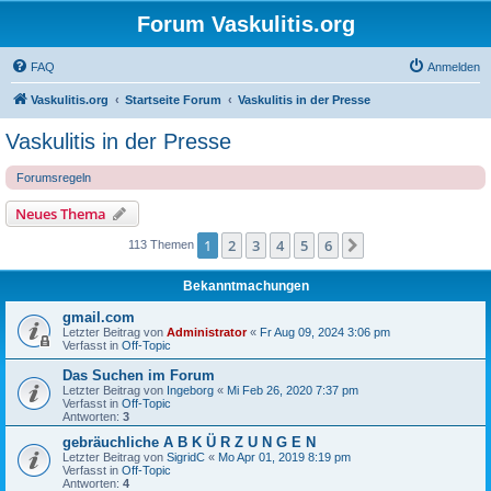
Forum Vaskulitis.org
FAQ
Anmelden
Vaskulitis.org
Startseite Forum
Vaskulitis in der Presse
Vaskulitis in der Presse
Forumsregeln
Neues Thema
1
2
3
4
5
6
Nächste
113 Themen
Bekanntmachungen
gmail.com
Letzter Beitrag von
Administrator
«
Fr Aug 09, 2024 3:06 pm
Verfasst in
Off-Topic
Das Suchen im Forum
Letzter Beitrag von
Ingeborg
«
Mi Feb 26, 2020 7:37 pm
Verfasst in
Off-Topic
Antworten:
3
gebräuchliche A B K Ü R Z U N G E N
Letzter Beitrag von
SigridC
«
Mo Apr 01, 2019 8:19 pm
Verfasst in
Off-Topic
Antworten:
4