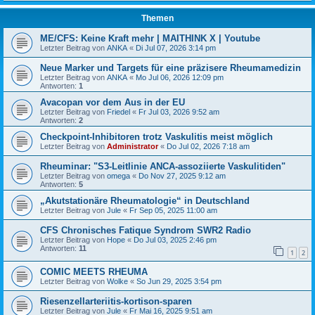
Themen
ME/CFS: Keine Kraft mehr | MAITHINK X | Youtube
Letzter Beitrag von
ANKA
«
Di Jul 07, 2026 3:14 pm
Neue Marker und Targets für eine präzisere Rheumamedizin
Letzter Beitrag von
ANKA
«
Mo Jul 06, 2026 12:09 pm
Antworten:
1
Avacopan vor dem Aus in der EU
Letzter Beitrag von
Friedel
«
Fr Jul 03, 2026 9:52 am
Antworten:
2
Checkpoint-Inhibitoren trotz Vaskulitis meist möglich
Letzter Beitrag von
Administrator
«
Do Jul 02, 2026 7:18 am
Rheuminar: "S3-Leitlinie ANCA-assoziierte Vaskulitiden"
Letzter Beitrag von
omega
«
Do Nov 27, 2025 9:12 am
Antworten:
5
„Akutstationäre Rheumatologie“ in Deutschland
Letzter Beitrag von
Jule
«
Fr Sep 05, 2025 11:00 am
CFS Chronisches Fatique Syndrom SWR2 Radio
Letzter Beitrag von
Hope
«
Do Jul 03, 2025 2:46 pm
Antworten:
11
1
2
COMIC MEETS RHEUMA
Letzter Beitrag von
Wolke
«
So Jun 29, 2025 3:54 pm
Riesenzellarteriitis-kortison-sparen
Letzter Beitrag von
Jule
«
Fr Mai 16, 2025 9:51 am