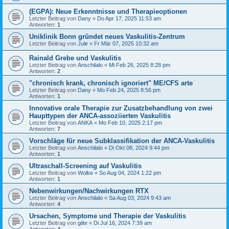
(EGPA): Neue Erkenntnisse und Therapieoptionen
Letzter Beitrag von
Dany
«
Do Apr 17, 2025 11:53 am
Antworten:
1
Uniklinik Bonn gründet neues Vaskulitis-Zentrum
Letzter Beitrag von
Jule
«
Fr Mär 07, 2025 10:32 am
Rainald Grebe und Vaskulitis
Letzter Beitrag von
Anschilalo
«
Mi Feb 26, 2025 8:28 pm
Antworten:
2
"chronisch krank, chronisch ignoriert" ME/CFS arte
Letzter Beitrag von
Dany
«
Mo Feb 24, 2025 8:56 pm
Antworten:
1
Innovative orale Therapie zur Zusatzbehandlung von zwei
Haupttypen der ANCA-assoziierten Vaskulitis
Letzter Beitrag von
ANKA
«
Mo Feb 10, 2025 2:17 pm
Antworten:
7
Vorschläge für neue Subklassifikation der ANCA-Vaskulitis
Letzter Beitrag von
Anschilalo
«
Di Okt 08, 2024 9:44 pm
Antworten:
1
Ultraschall-Screening auf Vaskulitis
Letzter Beitrag von
Wolke
«
So Aug 04, 2024 1:22 pm
Antworten:
1
Nebenwirkungen/Nachwirkungen RTX
Letzter Beitrag von
Anschilalo
«
Sa Aug 03, 2024 9:43 am
Antworten:
4
Ursachen, Symptome und Therapie der Vaskulitis
Letzter Beitrag von
giite
«
Di Jul 16, 2024 7:39 am
Antworten:
4