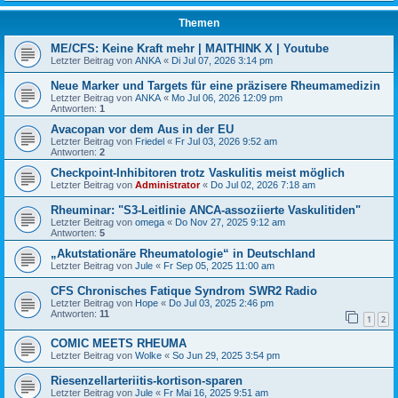
Themen
ME/CFS: Keine Kraft mehr | MAITHINK X | Youtube
Letzter Beitrag von
ANKA
«
Di Jul 07, 2026 3:14 pm
Neue Marker und Targets für eine präzisere Rheumamedizin
Letzter Beitrag von
ANKA
«
Mo Jul 06, 2026 12:09 pm
Antworten:
1
Avacopan vor dem Aus in der EU
Letzter Beitrag von
Friedel
«
Fr Jul 03, 2026 9:52 am
Antworten:
2
Checkpoint-Inhibitoren trotz Vaskulitis meist möglich
Letzter Beitrag von
Administrator
«
Do Jul 02, 2026 7:18 am
Rheuminar: "S3-Leitlinie ANCA-assoziierte Vaskulitiden"
Letzter Beitrag von
omega
«
Do Nov 27, 2025 9:12 am
Antworten:
5
„Akutstationäre Rheumatologie“ in Deutschland
Letzter Beitrag von
Jule
«
Fr Sep 05, 2025 11:00 am
CFS Chronisches Fatique Syndrom SWR2 Radio
Letzter Beitrag von
Hope
«
Do Jul 03, 2025 2:46 pm
Antworten:
11
1
2
COMIC MEETS RHEUMA
Letzter Beitrag von
Wolke
«
So Jun 29, 2025 3:54 pm
Riesenzellarteriitis-kortison-sparen
Letzter Beitrag von
Jule
«
Fr Mai 16, 2025 9:51 am