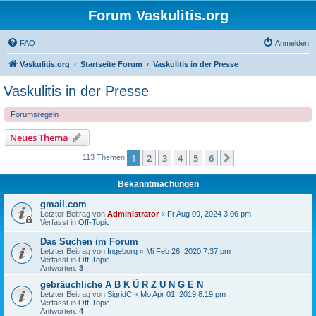
Forum Vaskulitis.org
FAQ
Anmelden
Vaskulitis.org
Startseite Forum
Vaskulitis in der Presse
Vaskulitis in der Presse
Forumsregeln
Neues Thema
1
2
3
4
5
6
Nächste
113 Themen
Bekanntmachungen
gmail.com
Letzter Beitrag von
Administrator
«
Fr Aug 09, 2024 3:06 pm
Verfasst in
Off-Topic
Das Suchen im Forum
Letzter Beitrag von
Ingeborg
«
Mi Feb 26, 2020 7:37 pm
Verfasst in
Off-Topic
Antworten:
3
gebräuchliche A B K Ü R Z U N G E N
Letzter Beitrag von
SigridC
«
Mo Apr 01, 2019 8:19 pm
Verfasst in
Off-Topic
Antworten:
4