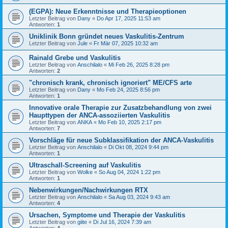
(EGPA): Neue Erkenntnisse und Therapieoptionen
Letzter Beitrag von
Dany
«
Do Apr 17, 2025 11:53 am
Antworten:
1
Uniklinik Bonn gründet neues Vaskulitis-Zentrum
Letzter Beitrag von
Jule
«
Fr Mär 07, 2025 10:32 am
Rainald Grebe und Vaskulitis
Letzter Beitrag von
Anschilalo
«
Mi Feb 26, 2025 8:28 pm
Antworten:
2
"chronisch krank, chronisch ignoriert" ME/CFS arte
Letzter Beitrag von
Dany
«
Mo Feb 24, 2025 8:56 pm
Antworten:
1
Innovative orale Therapie zur Zusatzbehandlung von zwei
Haupttypen der ANCA-assoziierten Vaskulitis
Letzter Beitrag von
ANKA
«
Mo Feb 10, 2025 2:17 pm
Antworten:
7
Vorschläge für neue Subklassifikation der ANCA-Vaskulitis
Letzter Beitrag von
Anschilalo
«
Di Okt 08, 2024 9:44 pm
Antworten:
1
Ultraschall-Screening auf Vaskulitis
Letzter Beitrag von
Wolke
«
So Aug 04, 2024 1:22 pm
Antworten:
1
Nebenwirkungen/Nachwirkungen RTX
Letzter Beitrag von
Anschilalo
«
Sa Aug 03, 2024 9:43 am
Antworten:
4
Ursachen, Symptome und Therapie der Vaskulitis
Letzter Beitrag von
giite
«
Di Jul 16, 2024 7:39 am
Antworten:
4