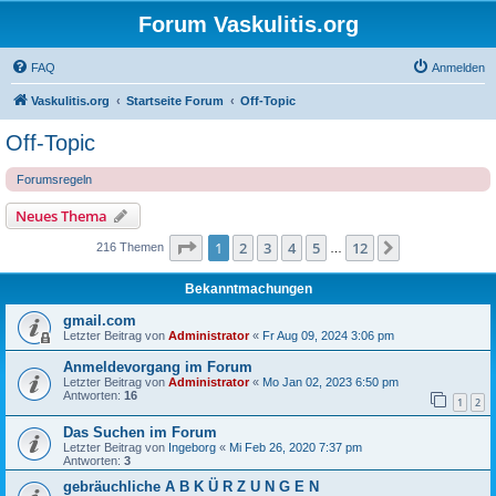
Forum Vaskulitis.org
FAQ
Anmelden
Vaskulitis.org
Startseite Forum
Off-Topic
Off-Topic
Forumsregeln
Neues Thema
Seite
1
von
12
1
2
3
4
5
12
Nächste
216 Themen
…
Bekanntmachungen
gmail.com
Letzter Beitrag von
Administrator
«
Fr Aug 09, 2024 3:06 pm
Anmeldevorgang im Forum
Letzter Beitrag von
Administrator
«
Mo Jan 02, 2023 6:50 pm
Antworten:
16
1
2
Das Suchen im Forum
Letzter Beitrag von
Ingeborg
«
Mi Feb 26, 2020 7:37 pm
Antworten:
3
gebräuchliche A B K Ü R Z U N G E N