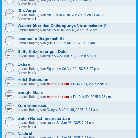
Antworten:
5
fürs Auge
Letzter Beitrag von
Anschilalo
«
Do Nov 20, 2025 11:38 am
Antworten:
1
Was ist über das Chikungunya-Virus bekannt?
Letzter Beitrag von
ANKA
«
Do Sep 18, 2025 7:12 pm
eventuelle Diagnosehilfe
Letzter Beitrag von
giite
«
Fr Jun 06, 2025 10:07 am
Stille Entzündungen Doku
Letzter Beitrag von
ANKA
«
So Apr 27, 2025 5:54 pm
Ostern
Letzter Beitrag von
Squirrel
«
So Apr 20, 2025 5:47 pm
Antworten:
5
Hotel Gutsmann
Letzter Beitrag von
Administrator
«
Di Mär 11, 2025 3:49 pm
Google-Mails
Letzter Beitrag von
Administrator
«
Do Feb 20, 2025 3:18 pm
Zum Geniessen
Letzter Beitrag von
Dany
«
So Feb 09, 2025 11:24 am
Guten Rutsch ins neue Jahr
Letzter Beitrag von
ruth
«
So Jan 05, 2025 7:24 pm
Antworten:
2
Nachruf
Letzter Beitrag von
ruth
«
So Jan 05, 2025 7:24 pm