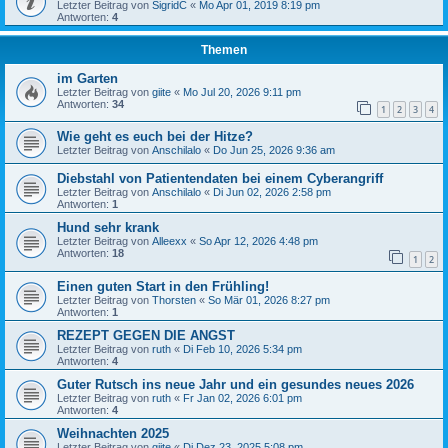
Letzter Beitrag von
SigridC
«
Mo Apr 01, 2019 8:19 pm
Antworten:
4
Themen
im Garten
Letzter Beitrag von
giite
«
Mo Jul 20, 2026 9:11 pm
Antworten:
34
1
2
3
4
Wie geht es euch bei der Hitze?
Letzter Beitrag von
Anschilalo
«
Do Jun 25, 2026 9:36 am
Diebstahl von Patientendaten bei einem Cyberangriff
Letzter Beitrag von
Anschilalo
«
Di Jun 02, 2026 2:58 pm
Antworten:
1
Hund sehr krank
Letzter Beitrag von
Alleexx
«
So Apr 12, 2026 4:48 pm
Antworten:
18
1
2
Einen guten Start in den Frühling!
Letzter Beitrag von
Thorsten
«
So Mär 01, 2026 8:27 pm
Antworten:
1
REZEPT GEGEN DIE ANGST
Letzter Beitrag von
ruth
«
Di Feb 10, 2026 5:34 pm
Antworten:
4
Guter Rutsch ins neue Jahr und ein gesundes neues 2026
Letzter Beitrag von
ruth
«
Fr Jan 02, 2026 6:01 pm
Antworten:
4
Weihnachten 2025
Letzter Beitrag von
giite
«
Di Dez 23, 2025 5:08 pm