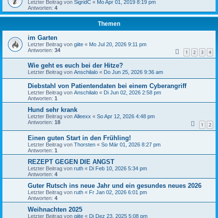
Letzter Beitrag von
SigridC
«
Mo Apr 01, 2019 8:19 pm
Antworten:
4
Themen
im Garten
Letzter Beitrag von
giite
«
Mo Jul 20, 2026 9:11 pm
Antworten:
34
1
2
3
4
Wie geht es euch bei der Hitze?
Letzter Beitrag von
Anschilalo
«
Do Jun 25, 2026 9:36 am
Diebstahl von Patientendaten bei einem Cyberangriff
Letzter Beitrag von
Anschilalo
«
Di Jun 02, 2026 2:58 pm
Antworten:
1
Hund sehr krank
Letzter Beitrag von
Alleexx
«
So Apr 12, 2026 4:48 pm
Antworten:
18
1
2
Einen guten Start in den Frühling!
Letzter Beitrag von
Thorsten
«
So Mär 01, 2026 8:27 pm
Antworten:
1
REZEPT GEGEN DIE ANGST
Letzter Beitrag von
ruth
«
Di Feb 10, 2026 5:34 pm
Antworten:
4
Guter Rutsch ins neue Jahr und ein gesundes neues 2026
Letzter Beitrag von
ruth
«
Fr Jan 02, 2026 6:01 pm
Antworten:
4
Weihnachten 2025
Letzter Beitrag von
giite
«
Di Dez 23, 2025 5:08 pm