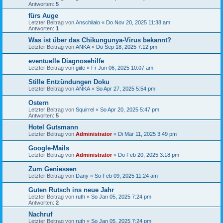
Antworten:
5
fürs Auge
Letzter Beitrag von
Anschilalo
«
Do Nov 20, 2025 11:38 am
Antworten:
1
Was ist über das Chikungunya-Virus bekannt?
Letzter Beitrag von
ANKA
«
Do Sep 18, 2025 7:12 pm
eventuelle Diagnosehilfe
Letzter Beitrag von
giite
«
Fr Jun 06, 2025 10:07 am
Stille Entzündungen Doku
Letzter Beitrag von
ANKA
«
So Apr 27, 2025 5:54 pm
Ostern
Letzter Beitrag von
Squirrel
«
So Apr 20, 2025 5:47 pm
Antworten:
5
Hotel Gutsmann
Letzter Beitrag von
Administrator
«
Di Mär 11, 2025 3:49 pm
Google-Mails
Letzter Beitrag von
Administrator
«
Do Feb 20, 2025 3:18 pm
Zum Geniessen
Letzter Beitrag von
Dany
«
So Feb 09, 2025 11:24 am
Guten Rutsch ins neue Jahr
Letzter Beitrag von
ruth
«
So Jan 05, 2025 7:24 pm
Antworten:
2
Nachruf
Letzter Beitrag von
ruth
«
So Jan 05, 2025 7:24 pm