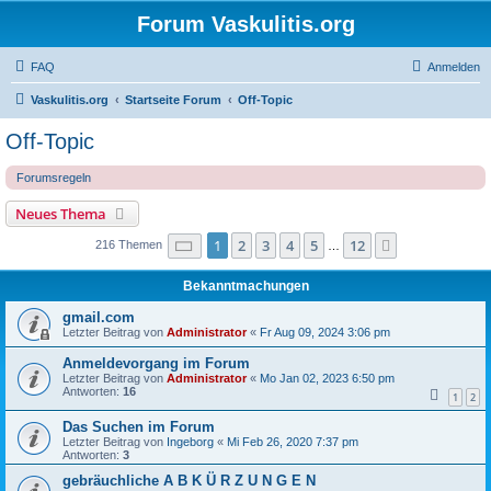
Forum Vaskulitis.org
FAQ
Anmelden
Vaskulitis.org
Startseite Forum
Off-Topic
Off-Topic
Forumsregeln
Neues Thema
Seite
1
von
12
1
2
3
4
5
12
Nächste
216 Themen
…
Bekanntmachungen
gmail.com
Letzter Beitrag von
Administrator
«
Fr Aug 09, 2024 3:06 pm
Anmeldevorgang im Forum
Letzter Beitrag von
Administrator
«
Mo Jan 02, 2023 6:50 pm
Antworten:
16
1
2
Das Suchen im Forum
Letzter Beitrag von
Ingeborg
«
Mi Feb 26, 2020 7:37 pm
Antworten:
3
gebräuchliche A B K Ü R Z U N G E N