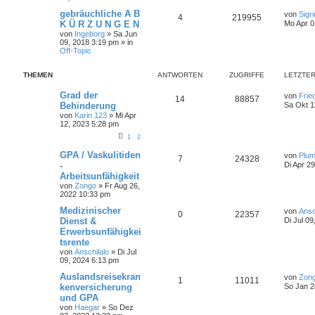
gebräuchliche A B
von
Sigr
4
219955
K Ü R Z U N G E N
Mo Apr 0
von
Ingeborg
»
Sa Jun
09, 2018 3:19 pm
» in
Off-Topic
THEMEN
ANTWORTEN
ZUGRIFFE
LETZTER
Grad der
von
Frie
14
88857
Behinderung
Sa Okt 1
von
Karin 123
»
Mi Apr
12, 2023 5:28 pm
1
2
GPA / Vaskulitiden
von
Plu
7
24328
-
Di Apr 2
Arbeitsunfähigkeit
von
Zongo
»
Fr Aug 26,
2022 10:33 pm
Medizinischer
von
Ansc
0
22357
Dienst &
Di Jul 0
Erwerbsunfähigkei
tsrente
von
Anschilalo
»
Di Jul
09, 2024 6:13 pm
Auslandsreisekran
von
Zon
1
11011
kenversicherung
So Jan 2
und GPA
von
Haegar
»
So Dez