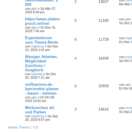
Heilmittelbedarf_2
von
GeN
2
13027
020
Mo Mär 0
von
giite
»
Sa Mär 07,
2020 8:49 pm
https://www.widers
von
giite
0
11195
pruch.online/
So Dez 0
von
giite
»
So Dez 01,
2019 7:45 am
Expertenforum
von
Inge
0
11728
zum Thema Rente
Do Nov 1
von
Ingeborg
»
Do Nov
14, 2019 1:01 pm
Weniger Arbeiten,
von
hope
4
16208
Möglichkeit
Sa Okt 2
Zuschuss /
Ausgleich
von
hopefull
»
So Okt
20, 2019 7:21 am
nullbarriere.de -
von
giite
0
10559
barrierefrei planen
Di Okt 0
- bauen - wohnen
von
giite
»
Di Okt 08,
2019 10:02 am
Merkzeichen aG
von
ome
3
14616
und Parken
So Sep 2
von
Ingeborg
»
Sa Sep
28, 2019 6:57 pm
Neues Thema