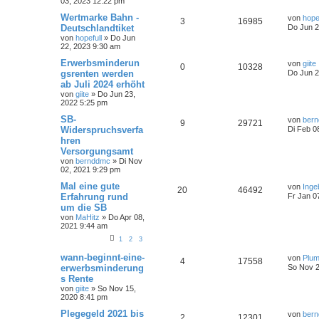
03, 2023 12:22 pm
Wertmarke Bahn -
von
hope
3
16985
Deutschlandtiket
Do Jun 2
von
hopefull
»
Do Jun
22, 2023 9:30 am
Erwerbsminderun
von
giite
0
10328
gsrenten werden
Do Jun 2
ab Juli 2024 erhöht
von
giite
»
Do Jun 23,
2022 5:25 pm
SB-
von
ber
9
29721
Widerspruchsverfa
Di Feb 0
hren
Versorgungsamt
von
bernddmc
»
Di Nov
02, 2021 9:29 pm
Mal eine gute
von
Inge
20
46492
Erfahrung rund
Fr Jan 0
um die SB
von
MaHitz
»
Do Apr 08,
2021 9:44 am
1
2
3
wann-beginnt-eine-
von
Plu
4
17558
erwerbsminderung
So Nov 2
s Rente
von
giite
»
So Nov 15,
2020 8:41 pm
Plegegeld 2021 bis
von
ber
2
12301