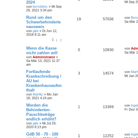
2024
Mi Sep 2
von
bernddmc
»
Mi Sep
29, 2021 3:34 pm
Rund um den
von
Bors
19
57036
Schwerbehinderte
Sa Mär 2
nausweis
von
giite
»
Di Jun 12,
2018 8:11 am
1
2
Wenn die Kasse
von
Admi
0
10930
nicht zahlen will
Sa Mär 1
von
Administrator
»
Sa Mär 13, 2021 11:37
am
Fortlaufende
von
MaHi
3
14574
Krankschreibung /
Mi Jan 2
AU bei
Krankenhausaufen
thalt
von
MaHitz
»
Mo Jan
18, 2021 4:24 pm
Werden die
von
Inge
1
13369
Behinderten-
Fr Dez 0
Pauschbeträge
endlich erhöht?
von
giite
»
Mi Jul 29,
2020 8:13 pm
GdB 50 - 70 - 100
von
Inge
1
12252