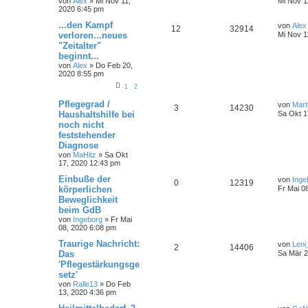
von
Alex
»
Mi Nov 11,
Mi Nov 1
2020 6:45 pm
...den Kampf
von
Alex
12
32914
verloren...neues
Mi Nov 1
"Zeitalter"
beginnt...
von
Alex
»
Do Feb 20,
2020 8:55 pm
1
2
Pflegegrad /
von
Mart
3
14230
Haushaltshilfe bei
Sa Okt 1
noch nicht
feststehender
Diagnose
von
MaHitz
»
Sa Okt
17, 2020 12:43 pm
Einbuße der
von
Inge
0
12319
körperlichen
Fr Mai 0
Beweglichkeit
beim GdB
von
Ingeborg
»
Fr Mai
08, 2020 6:08 pm
Traurige Nachricht:
von
Leni
2
14406
Das
Sa Mär 2
'Pflegestärkungsge
setz'
von
Ralle13
»
Do Feb
13, 2020 4:36 pm