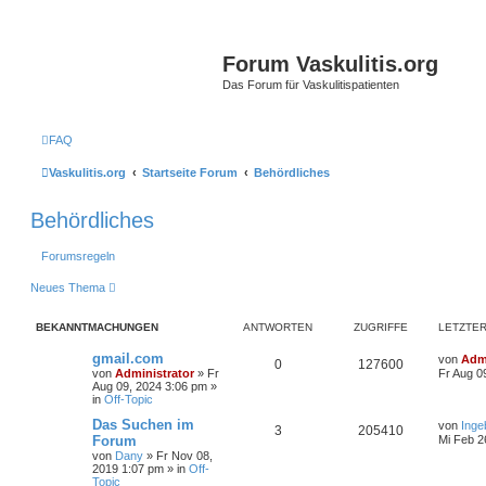
Forum Vaskulitis.org
Das Forum für Vaskulitispatienten
FAQ
Vaskulitis.org
Startseite Forum
Behördliches
Behördliches
Forumsregeln
Neues Thema
BEKANNTMACHUNGEN
ANTWORTEN
ZUGRIFFE
LETZTER
gmail.com
von
Admi
0
127600
von
Administrator
»
Fr
Fr Aug 0
Aug 09, 2024 3:06 pm
»
in
Off-Topic
Das Suchen im
von
Inge
3
205410
Forum
Mi Feb 2
von
Dany
»
Fr Nov 08,
2019 1:07 pm
» in
Off-
Topic