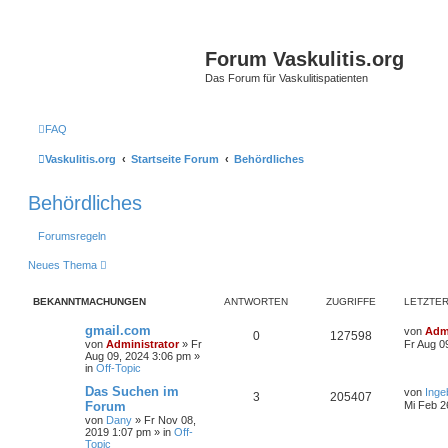
Forum Vaskulitis.org
Das Forum für Vaskulitispatienten
FAQ
Vaskulitis.org
Startseite Forum
Behördliches
Behördliches
Forumsregeln
Neues Thema
BEKANNTMACHUNGEN
ANTWORTEN
ZUGRIFFE
LETZTER
gmail.com
von
Admi
0
127598
von
Administrator
»
Fr
Fr Aug 0
Aug 09, 2024 3:06 pm
»
in
Off-Topic
Das Suchen im
von
Inge
3
205407
Forum
Mi Feb 2
von
Dany
»
Fr Nov 08,
2019 1:07 pm
» in
Off-
Topic