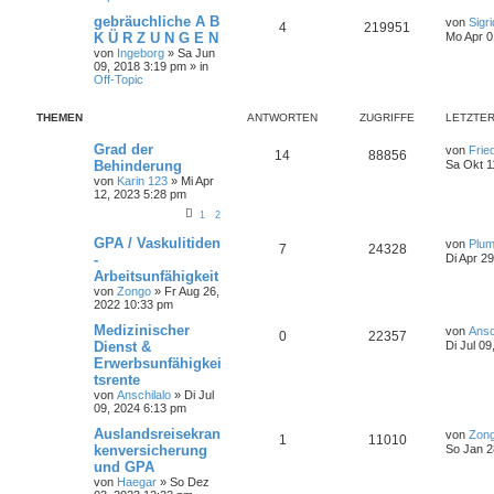
gebräuchliche A B
von
Sigr
4
219951
K Ü R Z U N G E N
Mo Apr 0
von
Ingeborg
»
Sa Jun
09, 2018 3:19 pm
» in
Off-Topic
THEMEN
ANTWORTEN
ZUGRIFFE
LETZTER
Grad der
von
Frie
14
88856
Behinderung
Sa Okt 1
von
Karin 123
»
Mi Apr
12, 2023 5:28 pm
1
2
GPA / Vaskulitiden
von
Plu
7
24328
-
Di Apr 2
Arbeitsunfähigkeit
von
Zongo
»
Fr Aug 26,
2022 10:33 pm
Medizinischer
von
Ansc
0
22357
Dienst &
Di Jul 0
Erwerbsunfähigkei
tsrente
von
Anschilalo
»
Di Jul
09, 2024 6:13 pm
Auslandsreisekran
von
Zon
1
11010
kenversicherung
So Jan 2
und GPA
von
Haegar
»
So Dez