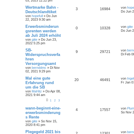
03, 2023 12:22 pm
Wertmarke Bahn -
von
hope
3
16984
Deutschlandtiket
Do Jun 2
von
hopefull
»
Do Jun
22, 2023 9:30 am
Erwerbsminderun
von
giite
0
10328
gsrenten werden
Do Jun 2
ab Juli 2024 erhöht
von
giite
»
Do Jun 23,
2022 5:25 pm
SB-
von
ber
9
29721
Widerspruchsverfa
Di Feb 0
hren
Versorgungsamt
von
bernddmc
»
Di Nov
02, 2021 9:29 pm
Mal eine gute
von
Inge
20
46491
Erfahrung rund
Fr Jan 0
um die SB
von
MaHitz
»
Do Apr 08,
2021 9:44 am
1
2
3
wann-beginnt-eine-
von
Plu
4
17557
erwerbsminderung
So Nov 2
s Rente
von
giite
»
So Nov 15,
2020 8:41 pm
Plegegeld 2021 bis
von
ber
2
12301