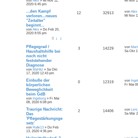
von
Alex
»
Mi Nov 11,
Mi Nov 1
2020 6:45 pm
...den Kampf
von
Alex
12
32913
verloren...neues
Mi Nov 1
"Zeitalter"
beginnt...
von
Alex
»
Do Feb 20,
2020 8:55 pm
1
2
Pflegegrad /
von
Mart
3
14229
Haushaltshilfe bei
Sa Okt 1
noch nicht
feststehender
Diagnose
von
MaHitz
»
Sa Okt
17, 2020 12:43 pm
Einbuße der
von
Inge
0
12319
körperlichen
Fr Mai 0
Beweglichkeit
beim GdB
von
Ingeborg
»
Fr Mai
08, 2020 6:08 pm
Traurige Nachricht:
von
Leni
2
14406
Das
Sa Mär 2
'Pflegestärkungsge
setz'
von
Ralle13
»
Do Feb
13, 2020 4:36 pm