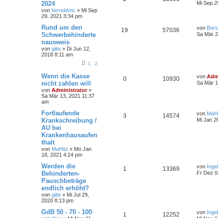
2024
Mi Sep 2
von
bernddmc
»
Mi Sep
29, 2021 3:34 pm
Rund um den
von
Bors
19
57036
Schwerbehinderte
Sa Mär 2
nausweis
von
giite
»
Di Jun 12,
2018 8:11 am
1
2
Wenn die Kasse
von
Admi
0
10930
nicht zahlen will
Sa Mär 1
von
Administrator
»
Sa Mär 13, 2021 11:37
am
Fortlaufende
von
MaHi
3
14574
Krankschreibung /
Mi Jan 2
AU bei
Krankenhausaufen
thalt
von
MaHitz
»
Mo Jan
18, 2021 4:24 pm
Werden die
von
Inge
1
13369
Behinderten-
Fr Dez 0
Pauschbeträge
endlich erhöht?
von
giite
»
Mi Jul 29,
2020 8:13 pm
GdB 50 - 70 - 100
von
Inge
1
12252