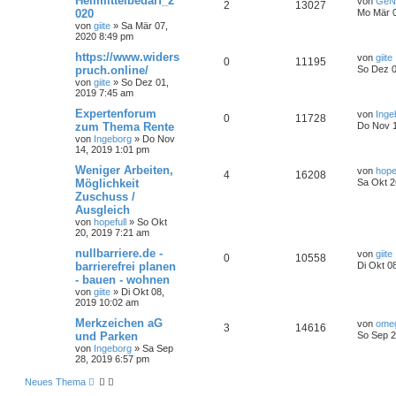
Heilmittelbedarf_2
von
GeN
2
13027
020
Mo Mär 0
von
giite
»
Sa Mär 07,
2020 8:49 pm
https://www.widers
von
giite
0
11195
pruch.online/
So Dez 0
von
giite
»
So Dez 01,
2019 7:45 am
Expertenforum
von
Inge
0
11728
zum Thema Rente
Do Nov 1
von
Ingeborg
»
Do Nov
14, 2019 1:01 pm
Weniger Arbeiten,
von
hope
4
16208
Möglichkeit
Sa Okt 2
Zuschuss /
Ausgleich
von
hopefull
»
So Okt
20, 2019 7:21 am
nullbarriere.de -
von
giite
0
10558
barrierefrei planen
Di Okt 0
- bauen - wohnen
von
giite
»
Di Okt 08,
2019 10:02 am
Merkzeichen aG
von
ome
3
14616
und Parken
So Sep 2
von
Ingeborg
»
Sa Sep
28, 2019 6:57 pm
Neues Thema