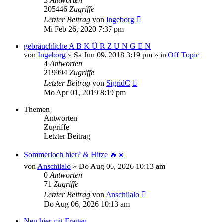
3
Antworten
205446
Zugriffe
Letzter Beitrag
von
Ingeborg
Mi Feb 26, 2020 7:37 pm
gebräuchliche A B K Ü R Z U N G E N
von
Ingeborg
»
Sa Jun 09, 2018 3:19 pm
» in
Off-Topic
4
Antworten
219994
Zugriffe
Letzter Beitrag
von
SigridC
Mo Apr 01, 2019 8:19 pm
Themen
Antworten
Zugriffe
Letzter Beitrag
Sommerloch hier? & Hitze 🔥☀️
von
Anschilalo
»
Do Aug 06, 2026 10:13 am
0
Antworten
71
Zugriffe
Letzter Beitrag
von
Anschilalo
Do Aug 06, 2026 10:13 am
Neu hier mit Fragen