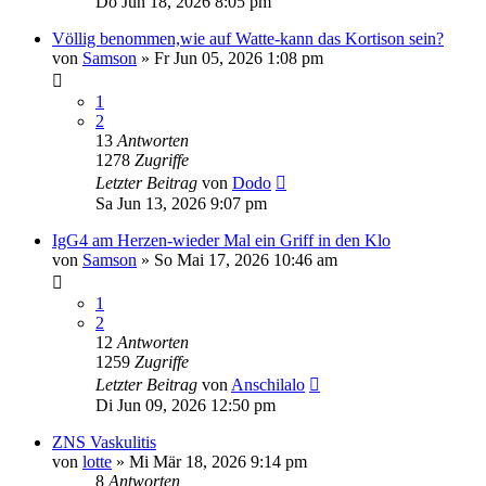
Do Jun 18, 2026 8:05 pm
Völlig benommen,wie auf Watte-kann das Kortison sein?
von
Samson
»
Fr Jun 05, 2026 1:08 pm
1
2
13
Antworten
1278
Zugriffe
Letzter Beitrag
von
Dodo
Sa Jun 13, 2026 9:07 pm
IgG4 am Herzen-wieder Mal ein Griff in den Klo
von
Samson
»
So Mai 17, 2026 10:46 am
1
2
12
Antworten
1259
Zugriffe
Letzter Beitrag
von
Anschilalo
Di Jun 09, 2026 12:50 pm
ZNS Vaskulitis
von
lotte
»
Mi Mär 18, 2026 9:14 pm
8
Antworten