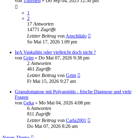
von
Thorsten
»
Do Sep 04, 2025 12:30 pm
1
2
17
Antworten
14771
Zugriffe
Letzter Beitrag
von
Anschilalo
So Mai 17, 2026 1:09 pm
IgA Vaskulitis oder vielleicht doch nicht ?
von
Grim
»
Do Mai 07, 2026 9:38 pm
2
Antworten
461
Zugriffe
Letzter Beitrag
von
Grim
Fr Mai 15, 2026 9:27 am
Granulomatose mit Polyangiitis - frische Diagnose und viele
Fragen
von
Geka
»
Mo Mai 04, 2026 4:08 pm
6
Antworten
811
Zugriffe
Letzter Beitrag
von
Carla2001
Do Mai 07, 2026 8:26 am
Neues Thema