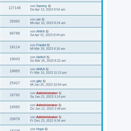
von
Sammy
127148
Do Apr 13, 2023 8:54 am
von
ute
28365
Mo Apr 10, 2023 8:24 am
von
ANKA
68788
Sa Apr 01, 2023 8:44 pm
von
Friedel
18114
Mi Mär 29, 2023 8:16 am
von
IdefixII
19043
So Mär 26, 2023 8:22 am
von
ANKA
19865
Fr Mär 10, 2023 11:13 pm
von
giite
25427
Mi Jan 25, 2023 10:54 am
von
Administrator
16792
Sa Jan 21, 2023 3:14 pm
von
Administrator
16565
Do Jan 12, 2023 3:48 pm
von
Administrator
20878
Fr Dez 23, 2022 9:34 am
von
Hope