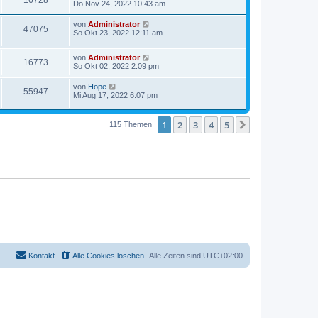
16728
Do Nov 24, 2022 10:43 am
von
Administrator
47075
So Okt 23, 2022 12:11 am
von
Administrator
16773
So Okt 02, 2022 2:09 pm
von
Hope
55947
Mi Aug 17, 2022 6:07 pm
1
2
3
4
5
Nächste
115 Themen
Kontakt
Alle Cookies löschen
Alle Zeiten sind
UTC+02:00