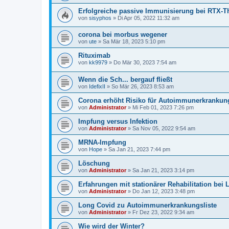
Erfolgreiche passive Immunisierung bei RTX-T
von
sisyphos
»
Di Apr 05, 2022 11:32 am
corona bei morbus wegener
von
ute
»
Sa Mär 18, 2023 5:10 pm
Rituximab
von
kk9979
»
Do Mär 30, 2023 7:54 am
Wenn die Sch... bergauf fließt
von
IdefixII
»
So Mär 26, 2023 8:53 am
Corona erhöht Risiko für Autoimmunerkrankun
von
Administrator
»
Mi Feb 01, 2023 7:26 pm
Impfung versus Infektion
von
Administrator
»
Sa Nov 05, 2022 9:54 am
MRNA-Impfung
von
Hope
»
Sa Jan 21, 2023 7:44 pm
Löschung
von
Administrator
»
Sa Jan 21, 2023 3:14 pm
Erfahrungen mit stationärer Rehabilitation bei
von
Administrator
»
Do Jan 12, 2023 3:48 pm
Long Covid zu Autoimmunerkrankungsliste
von
Administrator
»
Fr Dez 23, 2022 9:34 am
Wie wird der Winter?