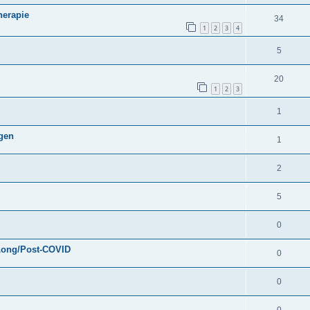
herapie
34
1
2
3
4
5
20
1
2
3
1
gen
1
2
5
0
 Long/Post-COVID
0
0