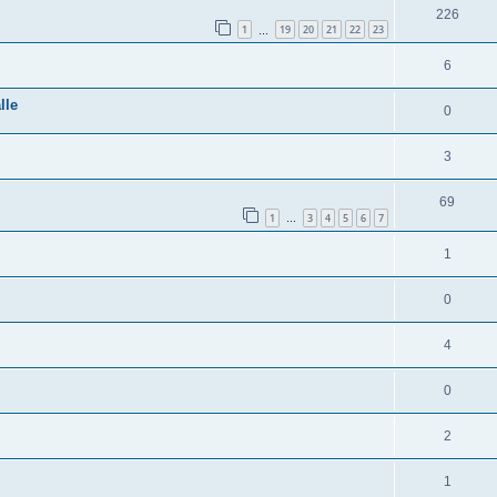
226
1
19
20
21
22
23
…
6
lle
0
3
69
1
3
4
5
6
7
…
1
0
4
0
2
1