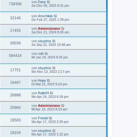
von
Dany
738386
Sa Dez 06, 2025 8:31 pm
von
Anschilalo
32146
Do Feb 27, 2025 1:39 pm
von
Administrator
17455
Sa Dez 21, 2024 8:45 am
von
sisyphos
20036
So Sep 22, 2024 10:48 am
von
ruth
584416
Mi Jan 24, 2024 9:26 pm
von
sisyphos
17751
Mo Nov 13, 2023 2:17 pm
von
Hope
16487
Di Mai 23, 2023 9:10 pm
von
Ralle04
26988
Mo Apr 24, 2023 6:18 pm
von
Administrator
20960
Mi Apr 19, 2023 8:19 am
von
Friedel
19583
Mo Apr 17, 2023 2:26 pm
von
sisyphos
18104
Mo Apr 17, 2023 1:22 pm