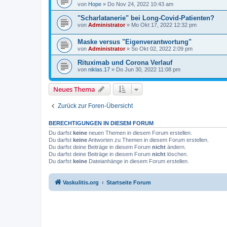
von
Hope
»
Do Nov 24, 2022 10:43 am
"Scharlatanerie" bei Long-Covid-Patienten?
von
Administrator
»
Mo Okt 17, 2022 12:32 pm
Maske versus "Eigenverantwortung"
von
Administrator
»
So Okt 02, 2022 2:09 pm
Rituximab und Corona Verlauf
von
niklas.17
»
Do Jun 30, 2022 11:08 pm
Neues Thema
Zurück zur Foren-Übersicht
BERECHTIGUNGEN IN DIESEM FORUM
Du darfst
keine
neuen Themen in diesem Forum erstellen.
Du darfst
keine
Antworten zu Themen in diesem Forum erstellen.
Du darfst deine Beiträge in diesem Forum
nicht
ändern.
Du darfst deine Beiträge in diesem Forum
nicht
löschen.
Du darfst
keine
Dateianhänge in diesem Forum erstellen.
Vaskulitis.org
Startseite Forum