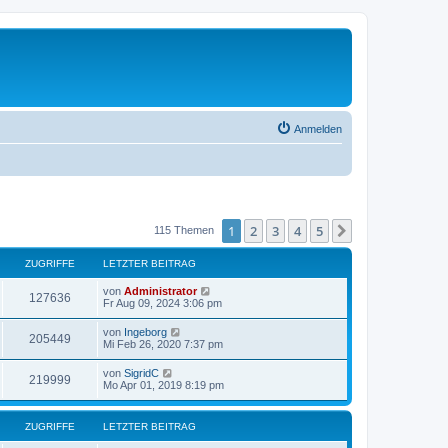
Anmelden
1
2
3
4
5
Nächste
115 Themen
ZUGRIFFE
LETZTER BEITRAG
von
Administrator
127636
Fr Aug 09, 2024 3:06 pm
von
Ingeborg
205449
Mi Feb 26, 2020 7:37 pm
von
SigridC
219999
Mo Apr 01, 2019 8:19 pm
ZUGRIFFE
LETZTER BEITRAG