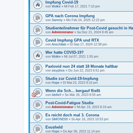
Impfung Covid-19
von
Wolke
»
Mi Feb 17, 2021 7:10 pm
GPA nach Corona Impfung
von
Sammy
»
Mo Feb 24, 2025 12:22 pm
Studienteilnehmer für Post-Covid gesucht in Ha
von
Administrator
»
Sa Dez 21, 2024 8:45 am
Covid Impfung GPA und RTX
von
Anschilalo
»
Di Sep 17, 2024 12:38 pm
Wer hatte COVID-19?
von
Wolke
»
Mi Jul 07, 2021 1:55 pm
Paxlovid nun 24 statt 18 Monate haltbar
von
sisyphos
»
Do Jun 22, 2023 6:51 pm
Studie zur Covid-19-Impfung
von
Hope
»
Di Mai 23, 2023 9:10 pm
Wenn die Sch... bergauf fließt
von
IdefixII
»
So Mär 26, 2023 8:55 am
Post-Covid-Fatigue Studie
von
Administrator
»
Mi Apr 19, 2023 8:19 am
Es reicht doch mal 3. Corona
von
SiMONE00
»
So Apr 16, 2023 10:53 pm
Evusheld
von
Hope
»
Do Apr 06, 2023 11:14 pm