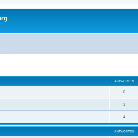
org
)
ANTWORTEN
0
3
4
ANTWORTEN