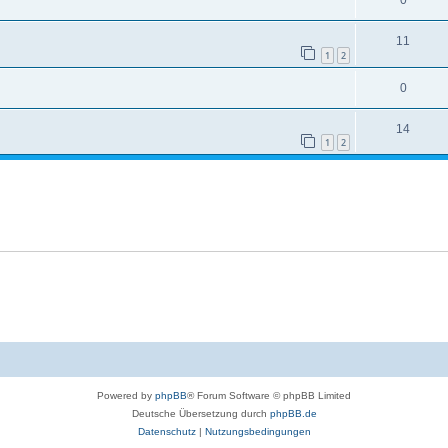
0
11
1
2
0
14
1
2
Powered by
phpBB
® Forum Software © phpBB Limited
Deutsche Übersetzung durch
phpBB.de
Datenschutz
|
Nutzungsbedingungen