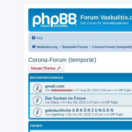
Forum Vaskulitis.
Das Forum für Vaskulitispatienten
FAQ
Vaskulitis.org
Startseite Forum
Corona-Forum (temporär
Corona-Forum (temporär)
Neues Thema
BEKANNTMACHUNGEN
gmail.com
von
Administrator
»
Fr Aug 09, 2024 3:06 pm
» in
Off-Topic
Das Suchen im Forum
von
Dany
»
Fr Nov 08, 2019 1:07 pm
» in
Off-Topic
gebräuchliche A B K Ü R Z U N G E N
von
Ingeborg
»
Sa Jun 09, 2018 3:19 pm
» in
Off-Topic
THEMEN