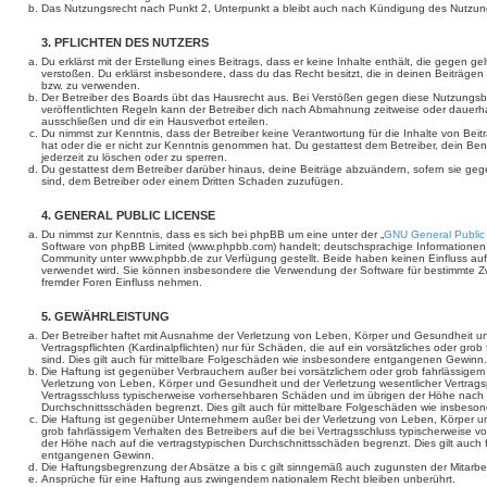
Das Nutzungsrecht nach Punkt 2, Unterpunkt a bleibt auch nach Kündigung des Nutzun
3. PFLICHTEN DES NUTZERS
Du erklärst mit der Erstellung eines Beitrags, dass er keine Inhalte enthält, die gegen g
verstoßen. Du erklärst insbesondere, dass du das Recht besitzt, die in deinen Beiträge
bzw. zu verwenden.
Der Betreiber des Boards übt das Hausrecht aus. Bei Verstößen gegen diese Nutzungs
veröffentlichten Regeln kann der Betreiber dich nach Abmahnung zeitweise oder dauerh
ausschließen und dir ein Hausverbot erteilen.
Du nimmst zur Kenntnis, dass der Betreiber keine Verantwortung für die Inhalte von Beiträ
hat oder die er nicht zur Kenntnis genommen hat. Du gestattest dem Betreiber, dein Be
jederzeit zu löschen oder zu sperren.
Du gestattest dem Betreiber darüber hinaus, deine Beiträge abzuändern, sofern sie geg
sind, dem Betreiber oder einem Dritten Schaden zuzufügen.
4. GENERAL PUBLIC LICENSE
Du nimmst zur Kenntnis, dass es sich bei phpBB um eine unter der „
GNU General Public
Software von phpBB Limited (www.phpbb.com) handelt; deutschsprachige Informationen
Community unter www.phpbb.de zur Verfügung gestellt. Beide haben keinen Einfluss auf 
verwendet wird. Sie können insbesondere die Verwendung der Software für bestimmte Zw
fremder Foren Einfluss nehmen.
5. GEWÄHRLEISTUNG
Der Betreiber haftet mit Ausnahme der Verletzung von Leben, Körper und Gesundheit un
Vertragspflichten (Kardinalpflichten) nur für Schäden, die auf ein vorsätzliches oder gro
sind. Dies gilt auch für mittelbare Folgeschäden wie insbesondere entgangenen Gewinn.
Die Haftung ist gegenüber Verbrauchern außer bei vorsätzlichem oder grob fahrlässige
Verletzung von Leben, Körper und Gesundheit und der Verletzung wesentlicher Vertragspfl
Vertragsschluss typischerweise vorhersehbaren Schäden und im übrigen der Höhe nach a
Durchschnittsschäden begrenzt. Dies gilt auch für mittelbare Folgeschäden wie insbe
Die Haftung ist gegenüber Unternehmern außer bei der Verletzung von Leben, Körper u
grob fahrlässigem Verhalten des Betreibers auf die bei Vertragsschluss typischerweise
der Höhe nach auf die vertragstypischen Durchschnittsschäden begrenzt. Dies gilt auch
entgangenen Gewinn.
Die Haftungsbegrenzung der Absätze a bis c gilt sinngemäß auch zugunsten der Mitarbeit
Ansprüche für eine Haftung aus zwingendem nationalem Recht bleiben unberührt.