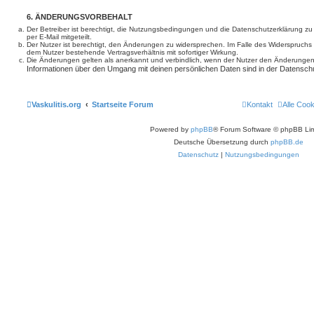
6. ÄNDERUNGSVORBEHALT
Der Betreiber ist berechtigt, die Nutzungsbedingungen und die Datenschutzerklärung z
per E-Mail mitgeteilt.
Der Nutzer ist berechtigt, den Änderungen zu widersprechen. Im Falle des Widerspruchs
dem Nutzer bestehende Vertragsverhältnis mit sofortiger Wirkung.
Die Änderungen gelten als anerkannt und verbindlich, wenn der Nutzer den Änderungen
Informationen über den Umgang mit deinen persönlichen Daten sind in der Datenschu
Vaskulitis.org
Startseite Forum
Kontakt
Alle Coo
Powered by
phpBB
® Forum Software © phpBB Lim
Deutsche Übersetzung durch
phpBB.de
Datenschutz
|
Nutzungsbedingungen