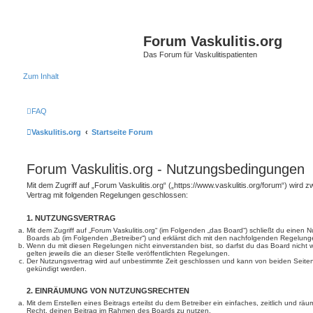
Forum Vaskulitis.org
Das Forum für Vaskulitispatienten
Zum Inhalt
FAQ
Vaskulitis.org
Startseite Forum
Forum Vaskulitis.org - Nutzungsbedingungen
Mit dem Zugriff auf „Forum Vaskulitis.org“ („https://www.vaskulitis.org/forum“) wird 
Vertrag mit folgenden Regelungen geschlossen:
1. NUTZUNGSVERTRAG
Mit dem Zugriff auf „Forum Vaskulitis.org“ (im Folgenden „das Board“) schließt du einen 
Boards ab (im Folgenden „Betreiber“) und erklärst dich mit den nachfolgenden Regelung
Wenn du mit diesen Regelungen nicht einverstanden bist, so darfst du das Board nicht 
gelten jeweils die an dieser Stelle veröffentlichten Regelungen.
Der Nutzungsvertrag wird auf unbestimmte Zeit geschlossen und kann von beiden Seiten 
gekündigt werden.
2. EINRÄUMUNG VON NUTZUNGSRECHTEN
Mit dem Erstellen eines Beitrags erteilst du dem Betreiber ein einfaches, zeitlich und r
Recht, deinen Beitrag im Rahmen des Boards zu nutzen.