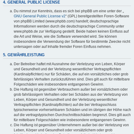
4. GENERAL PUBLIC LICENSE
Du nimmst zur Kenntnis, dass es sich bei phpBB um eine unter der „
GNU General Public License v2
“ (GPL) bereitgestellten Foren-Software
von phpBB Limited (www.phpbb.com) handelt; deutschsprachige
Informationen werden durch die deutschsprachige Community unter
www.phpbb.de zur Verfügung gestellt. Beide haben keinen Einfluss auf
die Art und Weise, wie die Software verwendet wird. Sie können
insbesondere die Verwendung der Software für bestimmte Zwecke nicht
untersagen oder auf Inhalte fremder Foren Einfluss nehmen.
5. GEWÄHRLEISTUNG
Der Betreiber haftet mit Ausnahme der Verletzung von Leben, Körper
und Gesundheit und der Verletzung wesentlicher Vertragspflichten
(Kardinalpflichten) nur für Schäden, die auf ein vorsätzliches oder grob
fahrlässiges Verhalten zurückzuführen sind. Dies gilt auch für mittelbare
Folgeschäden wie insbesondere entgangenen Gewinn.
Die Haftung ist gegenüber Verbrauchern außer bei vorsätzlichem oder
grob fahrlässigem Verhalten oder bei Schäden aus der Verletzung von
Leben, Körper und Gesundheit und der Verletzung wesentlicher
Vertragspflichten (Kardinalpflichten) auf die bei Vertragsschluss
typischerweise vorhersehbaren Schäden und im übrigen der Höhe nach
auf die vertragstypischen Durchschnittsschäden begrenzt. Dies gilt auch
für mittelbare Folgeschäden wie insbesondere entgangenen Gewinn.
Die Haftung ist gegenüber Unternehmern außer bei der Verletzung von
Leben, Körper und Gesundheit oder vorsätzlichem oder grob