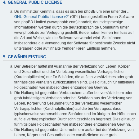
4. GENERAL PUBLIC LICENSE
Du nimmst zur Kenntnis, dass es sich bei phpBB um eine unter der „
GNU General Public License v2
“ (GPL) bereitgestellten Foren-Software
von phpBB Limited (www.phpbb.com) handelt; deutschsprachige
Informationen werden durch die deutschsprachige Community unter
www.phpbb.de zur Verfügung gestellt. Beide haben keinen Einfluss auf
die Art und Weise, wie die Software verwendet wird. Sie können
insbesondere die Verwendung der Software für bestimmte Zwecke nicht
untersagen oder auf Inhalte fremder Foren Einfluss nehmen.
5. GEWÄHRLEISTUNG
Der Betreiber haftet mit Ausnahme der Verletzung von Leben, Körper
und Gesundheit und der Verletzung wesentlicher Vertragspflichten
(Kardinalpflichten) nur für Schäden, die auf ein vorsätzliches oder grob
fahrlässiges Verhalten zurückzuführen sind. Dies gilt auch für mittelbare
Folgeschäden wie insbesondere entgangenen Gewinn.
Die Haftung ist gegenüber Verbrauchern außer bei vorsätzlichem oder
grob fahrlässigem Verhalten oder bei Schäden aus der Verletzung von
Leben, Körper und Gesundheit und der Verletzung wesentlicher
Vertragspflichten (Kardinalpflichten) auf die bei Vertragsschluss
typischerweise vorhersehbaren Schäden und im übrigen der Höhe nach
auf die vertragstypischen Durchschnittsschäden begrenzt. Dies gilt auch
für mittelbare Folgeschäden wie insbesondere entgangenen Gewinn.
Die Haftung ist gegenüber Unternehmern außer bei der Verletzung von
Leben, Körper und Gesundheit oder vorsätzlichem oder grob