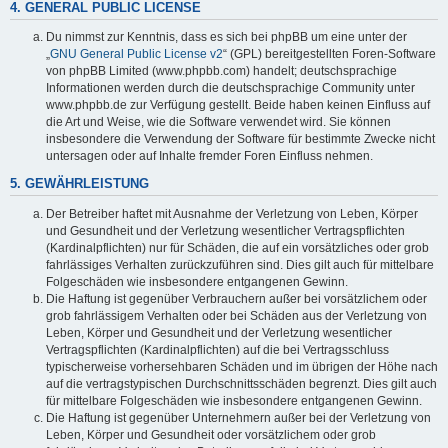
4. GENERAL PUBLIC LICENSE
Du nimmst zur Kenntnis, dass es sich bei phpBB um eine unter der
„
GNU General Public License v2
“ (GPL) bereitgestellten Foren-Software
von phpBB Limited (www.phpbb.com) handelt; deutschsprachige
Informationen werden durch die deutschsprachige Community unter
www.phpbb.de zur Verfügung gestellt. Beide haben keinen Einfluss auf
die Art und Weise, wie die Software verwendet wird. Sie können
insbesondere die Verwendung der Software für bestimmte Zwecke nicht
untersagen oder auf Inhalte fremder Foren Einfluss nehmen.
5. GEWÄHRLEISTUNG
Der Betreiber haftet mit Ausnahme der Verletzung von Leben, Körper
und Gesundheit und der Verletzung wesentlicher Vertragspflichten
(Kardinalpflichten) nur für Schäden, die auf ein vorsätzliches oder grob
fahrlässiges Verhalten zurückzuführen sind. Dies gilt auch für mittelbare
Folgeschäden wie insbesondere entgangenen Gewinn.
Die Haftung ist gegenüber Verbrauchern außer bei vorsätzlichem oder
grob fahrlässigem Verhalten oder bei Schäden aus der Verletzung von
Leben, Körper und Gesundheit und der Verletzung wesentlicher
Vertragspflichten (Kardinalpflichten) auf die bei Vertragsschluss
typischerweise vorhersehbaren Schäden und im übrigen der Höhe nach
auf die vertragstypischen Durchschnittsschäden begrenzt. Dies gilt auch
für mittelbare Folgeschäden wie insbesondere entgangenen Gewinn.
Die Haftung ist gegenüber Unternehmern außer bei der Verletzung von
Leben, Körper und Gesundheit oder vorsätzlichem oder grob