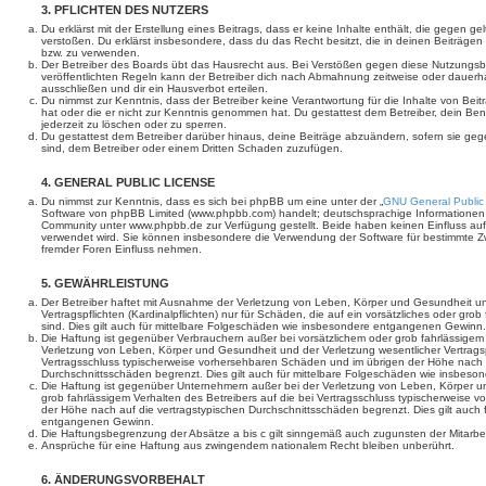
3. PFLICHTEN DES NUTZERS
Du erklärst mit der Erstellung eines Beitrags, dass er keine Inhalte enthält, die gegen g
verstoßen. Du erklärst insbesondere, dass du das Recht besitzt, die in deinen Beiträge
bzw. zu verwenden.
Der Betreiber des Boards übt das Hausrecht aus. Bei Verstößen gegen diese Nutzungs
veröffentlichten Regeln kann der Betreiber dich nach Abmahnung zeitweise oder dauerh
ausschließen und dir ein Hausverbot erteilen.
Du nimmst zur Kenntnis, dass der Betreiber keine Verantwortung für die Inhalte von Beiträ
hat oder die er nicht zur Kenntnis genommen hat. Du gestattest dem Betreiber, dein Be
jederzeit zu löschen oder zu sperren.
Du gestattest dem Betreiber darüber hinaus, deine Beiträge abzuändern, sofern sie geg
sind, dem Betreiber oder einem Dritten Schaden zuzufügen.
4. GENERAL PUBLIC LICENSE
Du nimmst zur Kenntnis, dass es sich bei phpBB um eine unter der „
GNU General Public
Software von phpBB Limited (www.phpbb.com) handelt; deutschsprachige Informationen
Community unter www.phpbb.de zur Verfügung gestellt. Beide haben keinen Einfluss auf 
verwendet wird. Sie können insbesondere die Verwendung der Software für bestimmte Zw
fremder Foren Einfluss nehmen.
5. GEWÄHRLEISTUNG
Der Betreiber haftet mit Ausnahme der Verletzung von Leben, Körper und Gesundheit un
Vertragspflichten (Kardinalpflichten) nur für Schäden, die auf ein vorsätzliches oder gro
sind. Dies gilt auch für mittelbare Folgeschäden wie insbesondere entgangenen Gewinn.
Die Haftung ist gegenüber Verbrauchern außer bei vorsätzlichem oder grob fahrlässige
Verletzung von Leben, Körper und Gesundheit und der Verletzung wesentlicher Vertragspfl
Vertragsschluss typischerweise vorhersehbaren Schäden und im übrigen der Höhe nach a
Durchschnittsschäden begrenzt. Dies gilt auch für mittelbare Folgeschäden wie insbe
Die Haftung ist gegenüber Unternehmern außer bei der Verletzung von Leben, Körper u
grob fahrlässigem Verhalten des Betreibers auf die bei Vertragsschluss typischerweise
der Höhe nach auf die vertragstypischen Durchschnittsschäden begrenzt. Dies gilt auch
entgangenen Gewinn.
Die Haftungsbegrenzung der Absätze a bis c gilt sinngemäß auch zugunsten der Mitarbeit
Ansprüche für eine Haftung aus zwingendem nationalem Recht bleiben unberührt.
6. ÄNDERUNGSVORBEHALT