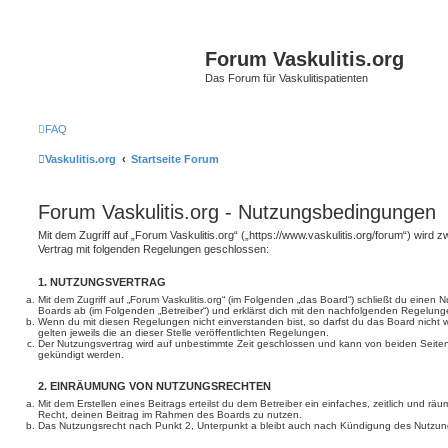
Forum Vaskulitis.org
Das Forum für Vaskulitispatienten
FAQ
Vaskulitis.org
Startseite Forum
Forum Vaskulitis.org - Nutzungsbedingungen
Mit dem Zugriff auf „Forum Vaskulitis.org“ („https://www.vaskulitis.org/forum“) wird 
Vertrag mit folgenden Regelungen geschlossen:
1. NUTZUNGSVERTRAG
Mit dem Zugriff auf „Forum Vaskulitis.org“ (im Folgenden „das Board“) schließt du einen 
Boards ab (im Folgenden „Betreiber“) und erklärst dich mit den nachfolgenden Regelung
Wenn du mit diesen Regelungen nicht einverstanden bist, so darfst du das Board nicht 
gelten jeweils die an dieser Stelle veröffentlichten Regelungen.
Der Nutzungsvertrag wird auf unbestimmte Zeit geschlossen und kann von beiden Seiten 
gekündigt werden.
2. EINRÄUMUNG VON NUTZUNGSRECHTEN
Mit dem Erstellen eines Beitrags erteilst du dem Betreiber ein einfaches, zeitlich und r
Recht, deinen Beitrag im Rahmen des Boards zu nutzen.
Das Nutzungsrecht nach Punkt 2, Unterpunkt a bleibt auch nach Kündigung des Nutzun