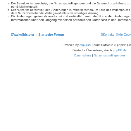
Der Betreiber ist berechtigt, die Nutzungsbedingungen und die Datenschutzerklärung z
per E-Mail mitgeteilt.
Der Nutzer ist berechtigt, den Änderungen zu widersprechen. Im Falle des Widerspruchs
dem Nutzer bestehende Vertragsverhältnis mit sofortiger Wirkung.
Die Änderungen gelten als anerkannt und verbindlich, wenn der Nutzer den Änderungen
Informationen über den Umgang mit deinen persönlichen Daten sind in der Datenschu
Vaskulitis.org
Startseite Forum
Kontakt
Alle Coo
Powered by
phpBB
® Forum Software © phpBB Lim
Deutsche Übersetzung durch
phpBB.de
Datenschutz
|
Nutzungsbedingungen