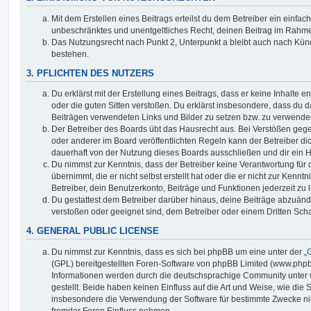
Mit dem Erstellen eines Beitrags erteilst du dem Betreiber ein einfach
unbeschränktes und unentgeltliches Recht, deinen Beitrag im Rahm
Das Nutzungsrecht nach Punkt 2, Unterpunkt a bleibt auch nach Kü
bestehen.
3. PFLICHTEN DES NUTZERS
Du erklärst mit der Erstellung eines Beitrags, dass er keine Inhalte e
oder die guten Sitten verstoßen. Du erklärst insbesondere, dass du da
Beiträgen verwendeten Links und Bilder zu setzen bzw. zu verwende
Der Betreiber des Boards übt das Hausrecht aus. Bei Verstößen g
oder anderer im Board veröffentlichten Regeln kann der Betreiber 
dauerhaft von der Nutzung dieses Boards ausschließen und dir ein H
Du nimmst zur Kenntnis, dass der Betreiber keine Verantwortung für d
übernimmt, die er nicht selbst erstellt hat oder die er nicht zur Ken
Betreiber, dein Benutzerkonto, Beiträge und Funktionen jederzeit zu 
Du gestattest dem Betreiber darüber hinaus, deine Beiträge abzuände
verstoßen oder geeignet sind, dem Betreiber oder einem Dritten Sc
4. GENERAL PUBLIC LICENSE
Du nimmst zur Kenntnis, dass es sich bei phpBB um eine unter der „
G
(GPL) bereitgestellten Foren-Software von phpBB Limited (www.php
Informationen werden durch die deutschsprachige Community unter
gestellt. Beide haben keinen Einfluss auf die Art und Weise, wie die
insbesondere die Verwendung der Software für bestimmte Zwecke nic
fremder Foren Einfluss nehmen.