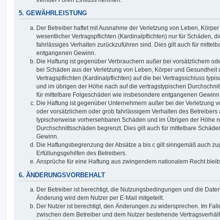
5. GEWÄHRLEISTUNG
Der Betreiber haftet mit Ausnahme der Verletzung von Leben, Körpe
wesentlicher Vertragspflichten (Kardinalpflichten) nur für Schäden, di
fahrlässiges Verhalten zurückzuführen sind. Dies gilt auch für mitt
entgangenen Gewinn.
Die Haftung ist gegenüber Verbrauchern außer bei vorsätzlichem ode
bei Schäden aus der Verletzung von Leben, Körper und Gesundheit u
Vertragspflichten (Kardinalpflichten) auf die bei Vertragsschluss t
und im übrigen der Höhe nach auf die vertragstypischen Durchschnit
für mittelbare Folgeschäden wie insbesondere entgangenen Gewinn
Die Haftung ist gegenüber Unternehmern außer bei der Verletzung 
oder vorsätzlichem oder grob fahrlässigem Verhalten des Betreibers 
typischerweise vorhersehbaren Schäden und im Übrigen der Höhe na
Durchschnittsschäden begrenzt. Dies gilt auch für mittelbare Schä
Gewinn.
Die Haftungsbegrenzung der Absätze a bis c gilt sinngemäß auch zug
Erfüllungsgehilfen des Betreibers.
Ansprüche für eine Haftung aus zwingendem nationalem Recht bleib
6. ÄNDERUNGSVORBEHALT
Der Betreiber ist berechtigt, die Nutzungsbedingungen und die Date
Änderung wird dem Nutzer per E-Mail mitgeteilt.
Der Nutzer ist berechtigt, den Änderungen zu widersprechen. Im Fall
zwischen dem Betreiber und dem Nutzer bestehende Vertragsverhältni