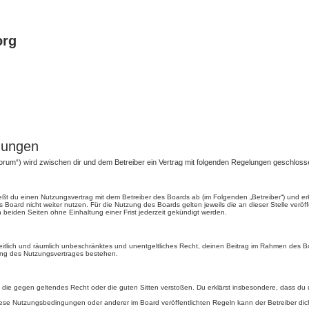
org
gungen
g/forum“) wird zwischen dir und dem Betreiber ein Vertrag mit folgenden Regelungen geschloss
hließt du einen Nutzungsvertrag mit dem Betreiber des Boards ab (im Folgenden „Betreiber“) und 
 Board nicht weiter nutzen. Für die Nutzung des Boards gelten jeweils die an dieser Stelle veröf
beiden Seiten ohne Einhaltung einer Frist jederzeit gekündigt werden.
, zeitlich und räumlich unbeschränktes und unentgeltliches Recht, deinen Beitrag im Rahmen des 
ung des Nutzungsvertrages bestehen.
ält, die gegen geltendes Recht oder die guten Sitten verstoßen. Du erklärst insbesondere, dass du
iese Nutzungsbedingungen oder anderer im Board veröffentlichten Regeln kann der Betreiber d