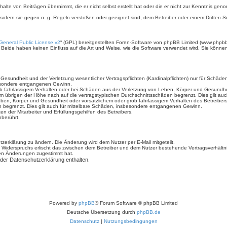
halte von Beiträgen übernimmt, die er nicht selbst erstellt hat oder die er nicht zur Kenntnis g
 sofern sie gegen o. g. Regeln verstoßen oder geeignet sind, dem Betreiber oder einem Dritten
eneral Public License v2
“ (GPL) bereitgestellten Foren-Software von phpBB Limited (www.phpb
Beide haben keinen Einfluss auf die Art und Weise, wie die Software verwendet wird. Sie könn
sundheit und der Verletzung wesentlicher Vertragspflichten (Kardinalpflichten) nur für Schäden,
sbesondere entgangenen Gewinn.
b fahrlässigem Verhalten oder bei Schäden aus der Verletzung von Leben, Körper und Gesundheit 
im übrigen der Höhe nach auf die vertragstypischen Durchschnittsschäden begrenzt. Dies gilt a
ben, Körper und Gesundheit oder vorsätzlichem oder grob fahrlässigem Verhalten des Betreiber
n begrenzt. Dies gilt auch für mittelbare Schäden, insbesondere entgangenen Gewinn.
n der Mitarbeiter und Erfüllungsgehilfen des Betreibers.
berührt.
zerklärung zu ändern. Die Änderung wird dem Nutzer per E-Mail mitgeteilt.
 Widerspruchs erlischt das zwischen dem Betreiber und dem Nutzer bestehende Vertragsverhältnis
den Änderungen zugestimmt hat.
 der Datenschutzerklärung enthalten.
Powered by
phpBB
® Forum Software © phpBB Limited
Deutsche Übersetzung durch
phpBB.de
Datenschutz
|
Nutzungsbedingungen