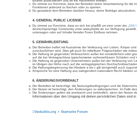
Boards ausschließen und dir ein Hausverbot erteilen.
Du nimmst zur Kenntnis, dass der Betreiber keine Verantwortung für die In
Funktionen jederzeit zu löschen oder zu sperren.
Du gestattest dem Betreiber darüber hinaus, deine Beiträge abzuändern,
4. GENERAL PUBLIC LICENSE
Du nimmst zur Kenntnis, dass es sich bei phpBB um eine unter der „
GNU G
deutschsprachige Community unter www.phpbb.de zur Verfügung gestellt. 
untersagen oder auf Inhalte fremder Foren Einfluss nehmen.
5. GEWÄHRLEISTUNG
Der Betreiber haftet mit Ausnahme der Verletzung von Leben, Körper und Ge
zurückzuführen sind. Dies gilt auch für mittelbare Folgeschäden wie in
Die Haftung ist gegenüber Verbrauchern außer bei vorsätzlichem oder gro
auf die bei Vertragsschluss typischerweise vorhersehbaren Schäden und 
Die Haftung ist gegenüber Unternehmern außer bei der Verletzung von Le
im Übrigen der Höhe nach auf die vertragstypischen Durchschnittsschäde
Die Haftungsbegrenzung der Absätze a bis c gilt sinngemäß auch zugunste
Ansprüche für eine Haftung aus zwingendem nationalem Recht bleiben un
6. ÄNDERUNGSVORBEHALT
Der Betreiber ist berechtigt, die Nutzungsbedingungen und die Datenschut
Der Nutzer ist berechtigt, den Änderungen zu widersprechen. Im Falle des
Die Änderungen gelten als anerkannt und verbindlich, wenn der Nutzer 
Informationen über den Umgang mit deinen persönlichen Daten sind in
Vaskulitis.org
Startseite Forum