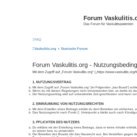
Forum Vaskulitis.
Das Forum für Vaskulitispatienten
FAQ
Vaskulitis.org
Startseite Forum
Forum Vaskulitis.org - Nutzungsbedin
Mit dem Zugriff auf „Forum Vaskulitis.org“ („https://www.vaskulitis.or
1. NUTZUNGSVERTRAG
Mit dem Zugriff auf „Forum Vaskulitis.org“ (im Folgenden „das Board“) sc
Wenn du mit diesen Regelungen nicht einverstanden bist, so darfst du das
Der Nutzungsvertrag wird auf unbestimmte Zeit geschlossen und kann von 
2. EINRÄUMUNG VON NUTZUNGSRECHTEN
Mit dem Erstellen eines Beitrags erteilst du dem Betreiber ein einfaches
Das Nutzungsrecht nach Punkt 2, Unterpunkt a bleibt auch nach Kündig
3. PFLICHTEN DES NUTZERS
Du erklärst mit der Erstellung eines Beitrags, dass er keine Inhalte enth
zu setzen bzw. zu verwenden.
Der Betreiber des Boards übt das Hausrecht aus. Bei Verstößen gegen d