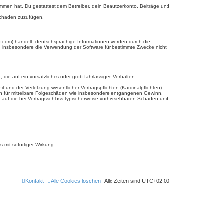
enommen hat. Du gestattest dem Betreiber, dein Benutzerkonto, Beiträge und
 Schaden zuzufügen.
b.com) handelt; deutschsprachige Informationen werden durch die
en insbesondere die Verwendung der Software für bestimmte Zwecke nicht
 die auf ein vorsätzliches oder grob fahrlässiges Verhalten
und der Verletzung wesentlicher Vertragspflichten (Kardinalpflichten)
uch für mittelbare Folgeschäden wie insbesondere entgangenen Gewinn.
s auf die bei Vertragsschluss typischerweise vorhersehbaren Schäden und
 mit sofortiger Wirkung.
Kontakt
Alle Cookies löschen
Alle Zeiten sind
UTC+02:00