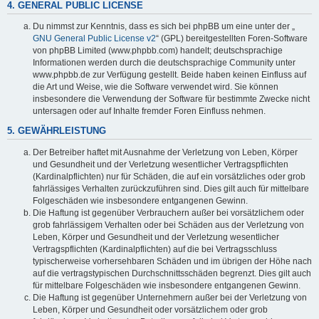
4. GENERAL PUBLIC LICENSE
Du nimmst zur Kenntnis, dass es sich bei phpBB um eine unter der „
GNU General Public License v2
“ (GPL) bereitgestellten Foren-Software
von phpBB Limited (www.phpbb.com) handelt; deutschsprachige
Informationen werden durch die deutschsprachige Community unter
www.phpbb.de zur Verfügung gestellt. Beide haben keinen Einfluss auf
die Art und Weise, wie die Software verwendet wird. Sie können
insbesondere die Verwendung der Software für bestimmte Zwecke nicht
untersagen oder auf Inhalte fremder Foren Einfluss nehmen.
5. GEWÄHRLEISTUNG
Der Betreiber haftet mit Ausnahme der Verletzung von Leben, Körper
und Gesundheit und der Verletzung wesentlicher Vertragspflichten
(Kardinalpflichten) nur für Schäden, die auf ein vorsätzliches oder grob
fahrlässiges Verhalten zurückzuführen sind. Dies gilt auch für mittelbare
Folgeschäden wie insbesondere entgangenen Gewinn.
Die Haftung ist gegenüber Verbrauchern außer bei vorsätzlichem oder
grob fahrlässigem Verhalten oder bei Schäden aus der Verletzung von
Leben, Körper und Gesundheit und der Verletzung wesentlicher
Vertragspflichten (Kardinalpflichten) auf die bei Vertragsschluss
typischerweise vorhersehbaren Schäden und im übrigen der Höhe nach
auf die vertragstypischen Durchschnittsschäden begrenzt. Dies gilt auch
für mittelbare Folgeschäden wie insbesondere entgangenen Gewinn.
Die Haftung ist gegenüber Unternehmern außer bei der Verletzung von
Leben, Körper und Gesundheit oder vorsätzlichem oder grob