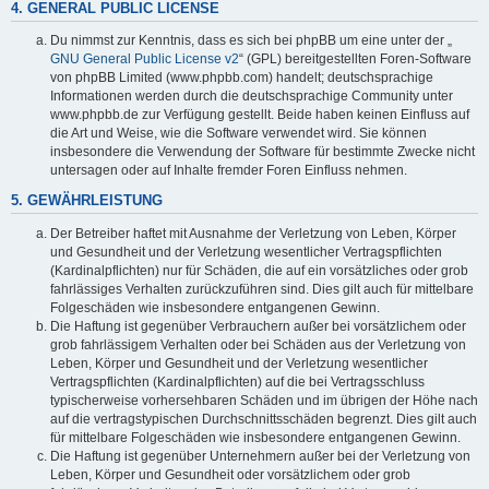
4. GENERAL PUBLIC LICENSE
Du nimmst zur Kenntnis, dass es sich bei phpBB um eine unter der „
GNU General Public License v2
“ (GPL) bereitgestellten Foren-Software
von phpBB Limited (www.phpbb.com) handelt; deutschsprachige
Informationen werden durch die deutschsprachige Community unter
www.phpbb.de zur Verfügung gestellt. Beide haben keinen Einfluss auf
die Art und Weise, wie die Software verwendet wird. Sie können
insbesondere die Verwendung der Software für bestimmte Zwecke nicht
untersagen oder auf Inhalte fremder Foren Einfluss nehmen.
5. GEWÄHRLEISTUNG
Der Betreiber haftet mit Ausnahme der Verletzung von Leben, Körper
und Gesundheit und der Verletzung wesentlicher Vertragspflichten
(Kardinalpflichten) nur für Schäden, die auf ein vorsätzliches oder grob
fahrlässiges Verhalten zurückzuführen sind. Dies gilt auch für mittelbare
Folgeschäden wie insbesondere entgangenen Gewinn.
Die Haftung ist gegenüber Verbrauchern außer bei vorsätzlichem oder
grob fahrlässigem Verhalten oder bei Schäden aus der Verletzung von
Leben, Körper und Gesundheit und der Verletzung wesentlicher
Vertragspflichten (Kardinalpflichten) auf die bei Vertragsschluss
typischerweise vorhersehbaren Schäden und im übrigen der Höhe nach
auf die vertragstypischen Durchschnittsschäden begrenzt. Dies gilt auch
für mittelbare Folgeschäden wie insbesondere entgangenen Gewinn.
Die Haftung ist gegenüber Unternehmern außer bei der Verletzung von
Leben, Körper und Gesundheit oder vorsätzlichem oder grob