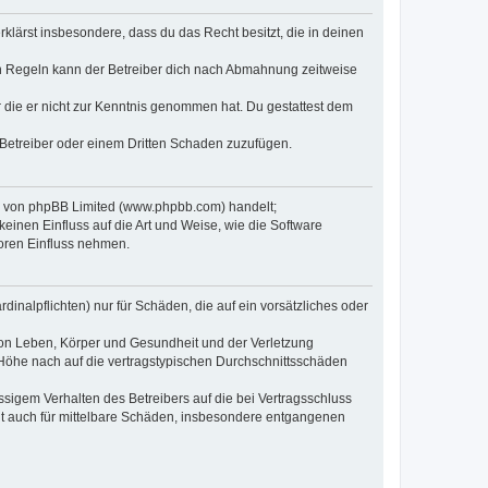
erklärst insbesondere, dass du das Recht besitzt, die in deinen
n Regeln kann der Betreiber dich nach Abmahnung zeitweise
er die er nicht zur Kenntnis genommen hat. Du gestattest dem
 Betreiber oder einem Dritten Schaden zuzufügen.
re von phpBB Limited (www.phpbb.com) handelt;
inen Einfluss auf die Art und Weise, wie die Software
oren Einfluss nehmen.
inalpflichten) nur für Schäden, die auf ein vorsätzliches oder
von Leben, Körper und Gesundheit und der Verletzung
r Höhe nach auf die vertragstypischen Durchschnittsschäden
sigem Verhalten des Betreibers auf die bei Vertragsschluss
lt auch für mittelbare Schäden, insbesondere entgangenen