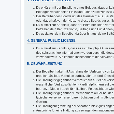
3. PFLICHTEN DES NUTZERS
Du erklärst mit der Erstellung eines Beitrags, dass er ke
Beiträgen verwendeten Links und Bilder zu setzen bzw.
Der Betreiber des Boards übt das Hausrecht aus. Bei V
oder dauerhaft von der Nutzung dieses Boards ausschlie
Du nimmst zur Kenntnis, dass der Betreiber keine Verantw
Betreiber, dein Benutzerkonto, Beiträge und Funktionen 
Du gestattest dem Betreiber darüber hinaus, deine Beit
4. GENERAL PUBLIC LICENSE
Du nimmst zur Kenntnis, dass es sich bei phpBB um eine
deutschsprachige Informationen werden durch die deuts
verwendet wird. Sie können insbesondere die Verwendun
5. GEWÄHRLEISTUNG
Der Betreiber haftet mit Ausnahme der Verletzung von Le
grob fahrlässiges Verhalten zurückzuführen sind. Dies 
Die Haftung ist gegenüber Verbrauchern außer bei vors
wesentlicher Vertragspflichten (Kardinalpflichten) auf
begrenzt. Dies gilt auch für mittelbare Folgeschäden 
Die Haftung ist gegenüber Unternehmern außer bei der V
typischerweise vorhersehbaren Schäden und im Übrigen 
Gewinn.
Die Haftungsbegrenzung der Absätze a bis c gilt sinnge
Ansprüche für eine Haftung aus zwingendem nationalem