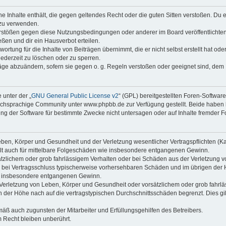
ine Inhalte enthält, die gegen geltendes Recht oder die guten Sitten verstoßen. Du 
 zu verwenden.
erstößen gegen diese Nutzungsbedingungen oder anderer im Board veröffentlichte
ßen und dir ein Hausverbot erteilen.
ortung für die Inhalte von Beiträgen übernimmt, die er nicht selbst erstellt hat od
jederzeit zu löschen oder zu sperren.
räge abzuändern, sofern sie gegen o. g. Regeln verstoßen oder geeignet sind, dem
 unter der „
GNU General Public License v2
“ (GPL) bereitgestellten Foren-Softwa
chsprachige Community unter www.phpbb.de zur Verfügung gestellt. Beide haben ke
g der Software für bestimmte Zwecke nicht untersagen oder auf Inhalte fremder F
ben, Körper und Gesundheit und der Verletzung wesentlicher Vertragspflichten (Kard
gilt auch für mittelbare Folgeschäden wie insbesondere entgangenen Gewinn.
ätzlichem oder grob fahrlässigem Verhalten oder bei Schäden aus der Verletzung 
 die bei Vertragsschluss typischerweise vorhersehbaren Schäden und im übrigen de
wie insbesondere entgangenen Gewinn.
erletzung von Leben, Körper und Gesundheit oder vorsätzlichem oder grob fahrläs
der Höhe nach auf die vertragstypischen Durchschnittsschäden begrenzt. Dies gi
mäß auch zugunsten der Mitarbeiter und Erfüllungsgehilfen des Betreibers.
 Recht bleiben unberührt.