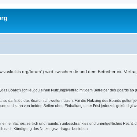
org
www.vaskulitis.org/forum“) wird zwischen dir und dem Betreiber ein Vert
 „das Board“) schließt du einen Nutzungsvertrag mit dem Betreiber des Boards ab (i
 so darfst du das Board nicht weiter nutzen. Für die Nutzung des Boards gelten jew
sen und kann von beiden Seiten ohne Einhaltung einer Frist jederzeit gekündigt w
ber ein einfaches, zeitlich und räumlich unbeschränktes und unentgeltliches Recht
auch nach Kündigung des Nutzungsvertrages bestehen.