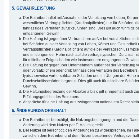
5. GEWÄHRLEISTUNG
Der Betreiber haftet mit Ausnahme der Verletzung von Leben, Körpe
wesentlicher Vertragspflichten (Kardinalpflichten) nur für Schäden, di
fahrlässiges Verhalten zurückzuführen sind. Dies gilt auch für mitt
entgangenen Gewinn.
Die Haftung ist gegenüber Verbrauchern außer bei vorsätzlichem ode
bei Schäden aus der Verletzung von Leben, Körper und Gesundheit u
Vertragspflichten (Kardinalpflichten) auf die bei Vertragsschluss t
und im übrigen der Höhe nach auf die vertragstypischen Durchschnit
für mittelbare Folgeschäden wie insbesondere entgangenen Gewinn
Die Haftung ist gegenüber Unternehmern außer bei der Verletzung 
oder vorsätzlichem oder grob fahrlässigem Verhalten des Betreibers 
typischerweise vorhersehbaren Schäden und im Übrigen der Höhe na
Durchschnittsschäden begrenzt. Dies gilt auch für mittelbare Schä
Gewinn.
Die Haftungsbegrenzung der Absätze a bis c gilt sinngemäß auch zug
Erfüllungsgehilfen des Betreibers.
Ansprüche für eine Haftung aus zwingendem nationalem Recht bleib
6. ÄNDERUNGSVORBEHALT
Der Betreiber ist berechtigt, die Nutzungsbedingungen und die Date
Änderung wird dem Nutzer per E-Mail mitgeteilt.
Der Nutzer ist berechtigt, den Änderungen zu widersprechen. Im Fall
zwischen dem Betreiber und dem Nutzer bestehende Vertragsverhältni