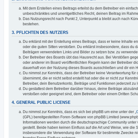
Mit dem Erstellen eines Beitrags erteilst du dem Betreiber ein einfach
unbeschränktes und unentgeltliches Recht, deinen Beitrag im Rahm
Das Nutzungsrecht nach Punkt 2, Unterpunkt a bleibt auch nach Kü
bestehen.
3. PFLICHTEN DES NUTZERS
Du erklärst mit der Erstellung eines Beitrags, dass er keine Inhalte e
oder die guten Sitten verstoßen. Du erklärst insbesondere, dass du da
Beiträgen verwendeten Links und Bilder zu setzen bzw. zu verwende
Der Betreiber des Boards übt das Hausrecht aus. Bei Verstößen g
oder anderer im Board veröffentlichten Regeln kann der Betreiber 
dauerhaft von der Nutzung dieses Boards ausschließen und dir ein H
Du nimmst zur Kenntnis, dass der Betreiber keine Verantwortung für d
übernimmt, die er nicht selbst erstellt hat oder die er nicht zur Ken
Betreiber, dein Benutzerkonto, Beiträge und Funktionen jederzeit zu 
Du gestattest dem Betreiber darüber hinaus, deine Beiträge abzuände
verstoßen oder geeignet sind, dem Betreiber oder einem Dritten Sc
4. GENERAL PUBLIC LICENSE
Du nimmst zur Kenntnis, dass es sich bei phpBB um eine unter der „
G
(GPL) bereitgestellten Foren-Software von phpBB Limited (www.php
Informationen werden durch die deutschsprachige Community unter
gestellt. Beide haben keinen Einfluss auf die Art und Weise, wie die
insbesondere die Verwendung der Software für bestimmte Zwecke nic
fremder Foren Einfluss nehmen.