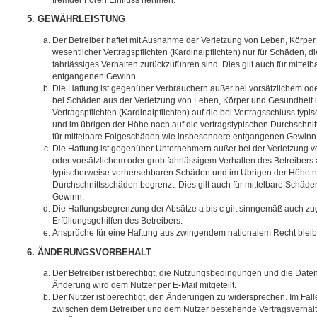
5. GEWÄHRLEISTUNG
Der Betreiber haftet mit Ausnahme der Verletzung von Leben, Körpe
wesentlicher Vertragspflichten (Kardinalpflichten) nur für Schäden, di
fahrlässiges Verhalten zurückzuführen sind. Dies gilt auch für mitt
entgangenen Gewinn.
Die Haftung ist gegenüber Verbrauchern außer bei vorsätzlichem ode
bei Schäden aus der Verletzung von Leben, Körper und Gesundheit u
Vertragspflichten (Kardinalpflichten) auf die bei Vertragsschluss t
und im übrigen der Höhe nach auf die vertragstypischen Durchschnit
für mittelbare Folgeschäden wie insbesondere entgangenen Gewinn
Die Haftung ist gegenüber Unternehmern außer bei der Verletzung 
oder vorsätzlichem oder grob fahrlässigem Verhalten des Betreibers 
typischerweise vorhersehbaren Schäden und im Übrigen der Höhe na
Durchschnittsschäden begrenzt. Dies gilt auch für mittelbare Schä
Gewinn.
Die Haftungsbegrenzung der Absätze a bis c gilt sinngemäß auch zug
Erfüllungsgehilfen des Betreibers.
Ansprüche für eine Haftung aus zwingendem nationalem Recht bleib
6. ÄNDERUNGSVORBEHALT
Der Betreiber ist berechtigt, die Nutzungsbedingungen und die Date
Änderung wird dem Nutzer per E-Mail mitgeteilt.
Der Nutzer ist berechtigt, den Änderungen zu widersprechen. Im Fall
zwischen dem Betreiber und dem Nutzer bestehende Vertragsverhältni