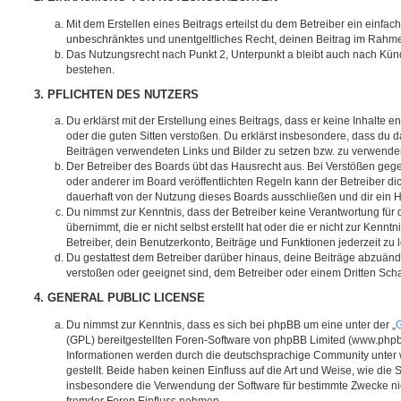
Mit dem Erstellen eines Beitrags erteilst du dem Betreiber ein einfach
unbeschränktes und unentgeltliches Recht, deinen Beitrag im Rahm
Das Nutzungsrecht nach Punkt 2, Unterpunkt a bleibt auch nach Kü
bestehen.
3. PFLICHTEN DES NUTZERS
Du erklärst mit der Erstellung eines Beitrags, dass er keine Inhalte e
oder die guten Sitten verstoßen. Du erklärst insbesondere, dass du da
Beiträgen verwendeten Links und Bilder zu setzen bzw. zu verwende
Der Betreiber des Boards übt das Hausrecht aus. Bei Verstößen g
oder anderer im Board veröffentlichten Regeln kann der Betreiber 
dauerhaft von der Nutzung dieses Boards ausschließen und dir ein H
Du nimmst zur Kenntnis, dass der Betreiber keine Verantwortung für d
übernimmt, die er nicht selbst erstellt hat oder die er nicht zur Ken
Betreiber, dein Benutzerkonto, Beiträge und Funktionen jederzeit zu 
Du gestattest dem Betreiber darüber hinaus, deine Beiträge abzuände
verstoßen oder geeignet sind, dem Betreiber oder einem Dritten Sc
4. GENERAL PUBLIC LICENSE
Du nimmst zur Kenntnis, dass es sich bei phpBB um eine unter der „
G
(GPL) bereitgestellten Foren-Software von phpBB Limited (www.php
Informationen werden durch die deutschsprachige Community unter
gestellt. Beide haben keinen Einfluss auf die Art und Weise, wie die
insbesondere die Verwendung der Software für bestimmte Zwecke nic
fremder Foren Einfluss nehmen.