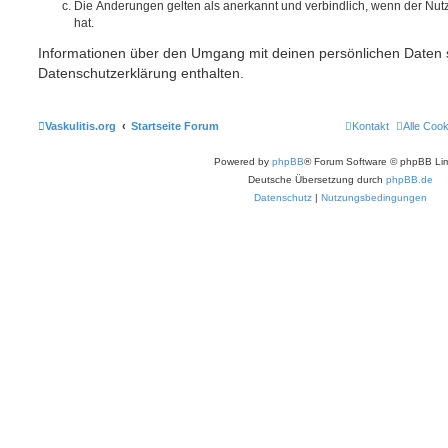
Die Änderungen gelten als anerkannt und verbindlich, wenn der Nu
hat.
Informationen über den Umgang mit deinen persönlichen Daten s
Datenschutzerklärung enthalten.
Vaskulitis.org
Startseite Forum
Kontakt
Alle Coo
Powered by
phpBB
® Forum Software © phpBB Lim
Deutsche Übersetzung durch
phpBB.de
Datenschutz
|
Nutzungsbedingungen