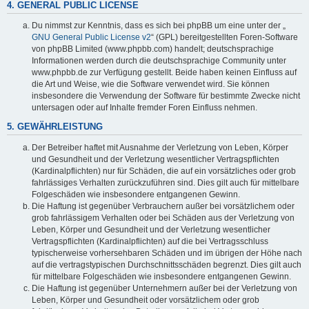
4. GENERAL PUBLIC LICENSE
Du nimmst zur Kenntnis, dass es sich bei phpBB um eine unter der „
GNU General Public License v2
“ (GPL) bereitgestellten Foren-Software
von phpBB Limited (www.phpbb.com) handelt; deutschsprachige
Informationen werden durch die deutschsprachige Community unter
www.phpbb.de zur Verfügung gestellt. Beide haben keinen Einfluss auf
die Art und Weise, wie die Software verwendet wird. Sie können
insbesondere die Verwendung der Software für bestimmte Zwecke nicht
untersagen oder auf Inhalte fremder Foren Einfluss nehmen.
5. GEWÄHRLEISTUNG
Der Betreiber haftet mit Ausnahme der Verletzung von Leben, Körper
und Gesundheit und der Verletzung wesentlicher Vertragspflichten
(Kardinalpflichten) nur für Schäden, die auf ein vorsätzliches oder grob
fahrlässiges Verhalten zurückzuführen sind. Dies gilt auch für mittelbare
Folgeschäden wie insbesondere entgangenen Gewinn.
Die Haftung ist gegenüber Verbrauchern außer bei vorsätzlichem oder
grob fahrlässigem Verhalten oder bei Schäden aus der Verletzung von
Leben, Körper und Gesundheit und der Verletzung wesentlicher
Vertragspflichten (Kardinalpflichten) auf die bei Vertragsschluss
typischerweise vorhersehbaren Schäden und im übrigen der Höhe nach
auf die vertragstypischen Durchschnittsschäden begrenzt. Dies gilt auch
für mittelbare Folgeschäden wie insbesondere entgangenen Gewinn.
Die Haftung ist gegenüber Unternehmern außer bei der Verletzung von
Leben, Körper und Gesundheit oder vorsätzlichem oder grob