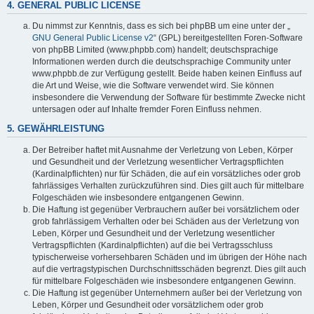
4. GENERAL PUBLIC LICENSE
Du nimmst zur Kenntnis, dass es sich bei phpBB um eine unter der „
GNU General Public License v2
“ (GPL) bereitgestellten Foren-Software
von phpBB Limited (www.phpbb.com) handelt; deutschsprachige
Informationen werden durch die deutschsprachige Community unter
www.phpbb.de zur Verfügung gestellt. Beide haben keinen Einfluss auf
die Art und Weise, wie die Software verwendet wird. Sie können
insbesondere die Verwendung der Software für bestimmte Zwecke nicht
untersagen oder auf Inhalte fremder Foren Einfluss nehmen.
5. GEWÄHRLEISTUNG
Der Betreiber haftet mit Ausnahme der Verletzung von Leben, Körper
und Gesundheit und der Verletzung wesentlicher Vertragspflichten
(Kardinalpflichten) nur für Schäden, die auf ein vorsätzliches oder grob
fahrlässiges Verhalten zurückzuführen sind. Dies gilt auch für mittelbare
Folgeschäden wie insbesondere entgangenen Gewinn.
Die Haftung ist gegenüber Verbrauchern außer bei vorsätzlichem oder
grob fahrlässigem Verhalten oder bei Schäden aus der Verletzung von
Leben, Körper und Gesundheit und der Verletzung wesentlicher
Vertragspflichten (Kardinalpflichten) auf die bei Vertragsschluss
typischerweise vorhersehbaren Schäden und im übrigen der Höhe nach
auf die vertragstypischen Durchschnittsschäden begrenzt. Dies gilt auch
für mittelbare Folgeschäden wie insbesondere entgangenen Gewinn.
Die Haftung ist gegenüber Unternehmern außer bei der Verletzung von
Leben, Körper und Gesundheit oder vorsätzlichem oder grob