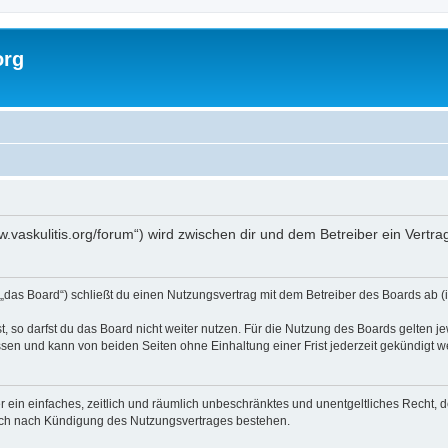
org
www.vaskulitis.org/forum“) wird zwischen dir und dem Betreiber ein Vert
 „das Board“) schließt du einen Nutzungsvertrag mit dem Betreiber des Boards ab (i
 so darfst du das Board nicht weiter nutzen. Für die Nutzung des Boards gelten jew
sen und kann von beiden Seiten ohne Einhaltung einer Frist jederzeit gekündigt w
ber ein einfaches, zeitlich und räumlich unbeschränktes und unentgeltliches Recht
auch nach Kündigung des Nutzungsvertrages bestehen.