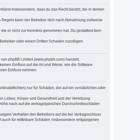
erklärst insbesondere, dass du das Recht besitzt, die in deinen
n Regeln kann der Betreiber dich nach Abmahnung zeitweise
er die er nicht zur Kenntnis genommen hat. Du gestattest dem
 Betreiber oder einem Dritten Schaden zuzufügen.
re von phpBB Limited (www.phpbb.com) handelt;
inen Einfluss auf die Art und Weise, wie die Software
oren Einfluss nehmen.
inalpflichten) nur für Schäden, die auf ein vorsätzliches oder
von Leben, Körper und Gesundheit und der Verletzung
r Höhe nach auf die vertragstypischen Durchschnittsschäden
sigem Verhalten des Betreibers auf die bei Vertragsschluss
lt auch für mittelbare Schäden, insbesondere entgangenen