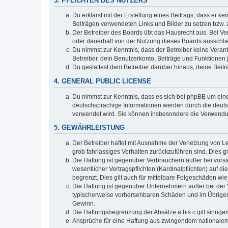
3. PFLICHTEN DES NUTZERS
Du erklärst mit der Erstellung eines Beitrags, dass er ke
Beiträgen verwendeten Links und Bilder zu setzen bzw.
Der Betreiber des Boards übt das Hausrecht aus. Bei V
oder dauerhaft von der Nutzung dieses Boards ausschlie
Du nimmst zur Kenntnis, dass der Betreiber keine Verantw
Betreiber, dein Benutzerkonto, Beiträge und Funktionen 
Du gestattest dem Betreiber darüber hinaus, deine Beit
4. GENERAL PUBLIC LICENSE
Du nimmst zur Kenntnis, dass es sich bei phpBB um eine
deutschsprachige Informationen werden durch die deuts
verwendet wird. Sie können insbesondere die Verwendun
5. GEWÄHRLEISTUNG
Der Betreiber haftet mit Ausnahme der Verletzung von Le
grob fahrlässiges Verhalten zurückzuführen sind. Dies 
Die Haftung ist gegenüber Verbrauchern außer bei vors
wesentlicher Vertragspflichten (Kardinalpflichten) auf
begrenzt. Dies gilt auch für mittelbare Folgeschäden 
Die Haftung ist gegenüber Unternehmern außer bei der V
typischerweise vorhersehbaren Schäden und im Übrigen 
Gewinn.
Die Haftungsbegrenzung der Absätze a bis c gilt sinnge
Ansprüche für eine Haftung aus zwingendem nationalem