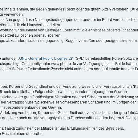
ine Inhalte enthält, die gegen geltendes Recht oder die guten Sitten verstoßen. Du 
 zu verwenden.
erstößen gegen diese Nutzungsbedingungen oder anderer im Board veröffentlichte
ßen und dir ein Hausverbot erteilen.
ortung für die Inhalte von Beiträgen übernimmt, die er nicht selbst erstellt hat od
jederzeit zu löschen oder zu sperren.
räge abzuändern, sofern sie gegen o. g. Regeln verstoßen oder geeignet sind, dem
 unter der „
GNU General Public License v2
“ (GPL) bereitgestellten Foren-Softwa
chsprachige Community unter www.phpbb.de zur Verfügung gestellt. Beide haben ke
g der Software für bestimmte Zwecke nicht untersagen oder auf Inhalte fremder F
ben, Körper und Gesundheit und der Verletzung wesentlicher Vertragspflichten (Kard
gilt auch für mittelbare Folgeschäden wie insbesondere entgangenen Gewinn.
ätzlichem oder grob fahrlässigem Verhalten oder bei Schäden aus der Verletzung 
 die bei Vertragsschluss typischerweise vorhersehbaren Schäden und im übrigen de
wie insbesondere entgangenen Gewinn.
erletzung von Leben, Körper und Gesundheit oder vorsätzlichem oder grob fahrläs
der Höhe nach auf die vertragstypischen Durchschnittsschäden begrenzt. Dies gi
mäß auch zugunsten der Mitarbeiter und Erfüllungsgehilfen des Betreibers.
 Recht bleiben unberührt.