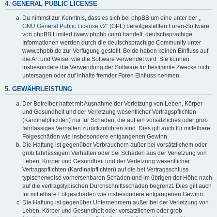
4. GENERAL PUBLIC LICENSE
Du nimmst zur Kenntnis, dass es sich bei phpBB um eine unter der „
GNU General Public License v2
“ (GPL) bereitgestellten Foren-Software
von phpBB Limited (www.phpbb.com) handelt; deutschsprachige
Informationen werden durch die deutschsprachige Community unter
www.phpbb.de zur Verfügung gestellt. Beide haben keinen Einfluss auf
die Art und Weise, wie die Software verwendet wird. Sie können
insbesondere die Verwendung der Software für bestimmte Zwecke nicht
untersagen oder auf Inhalte fremder Foren Einfluss nehmen.
5. GEWÄHRLEISTUNG
Der Betreiber haftet mit Ausnahme der Verletzung von Leben, Körper
und Gesundheit und der Verletzung wesentlicher Vertragspflichten
(Kardinalpflichten) nur für Schäden, die auf ein vorsätzliches oder grob
fahrlässiges Verhalten zurückzuführen sind. Dies gilt auch für mittelbare
Folgeschäden wie insbesondere entgangenen Gewinn.
Die Haftung ist gegenüber Verbrauchern außer bei vorsätzlichem oder
grob fahrlässigem Verhalten oder bei Schäden aus der Verletzung von
Leben, Körper und Gesundheit und der Verletzung wesentlicher
Vertragspflichten (Kardinalpflichten) auf die bei Vertragsschluss
typischerweise vorhersehbaren Schäden und im übrigen der Höhe nach
auf die vertragstypischen Durchschnittsschäden begrenzt. Dies gilt auch
für mittelbare Folgeschäden wie insbesondere entgangenen Gewinn.
Die Haftung ist gegenüber Unternehmern außer bei der Verletzung von
Leben, Körper und Gesundheit oder vorsätzlichem oder grob