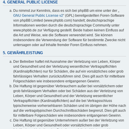
4. GENERAL PUBLIC LICENSE
Du nimmst zur Kenntnis, dass es sich bei phpBB um eine unter der „
GNU General Public License v2
“ (GPL) bereitgestellten Foren-Software
von phpBB Limited (www.phpbb.com) handelt; deutschsprachige
Informationen werden durch die deutschsprachige Community unter
www.phpbb.de zur Verfügung gestellt. Beide haben keinen Einfluss auf
die Art und Weise, wie die Software verwendet wird. Sie können
insbesondere die Verwendung der Software für bestimmte Zwecke nicht
untersagen oder auf Inhalte fremder Foren Einfluss nehmen.
5. GEWÄHRLEISTUNG
Der Betreiber haftet mit Ausnahme der Verletzung von Leben, Körper
und Gesundheit und der Verletzung wesentlicher Vertragspflichten
(Kardinalpflichten) nur für Schäden, die auf ein vorsätzliches oder grob
fahrlässiges Verhalten zurückzuführen sind. Dies gilt auch für mittelbare
Folgeschäden wie insbesondere entgangenen Gewinn.
Die Haftung ist gegenüber Verbrauchern außer bei vorsätzlichem oder
grob fahrlässigem Verhalten oder bei Schäden aus der Verletzung von
Leben, Körper und Gesundheit und der Verletzung wesentlicher
Vertragspflichten (Kardinalpflichten) auf die bei Vertragsschluss
typischerweise vorhersehbaren Schäden und im übrigen der Höhe nach
auf die vertragstypischen Durchschnittsschäden begrenzt. Dies gilt auch
für mittelbare Folgeschäden wie insbesondere entgangenen Gewinn.
Die Haftung ist gegenüber Unternehmern außer bei der Verletzung von
Leben, Körper und Gesundheit oder vorsätzlichem oder grob