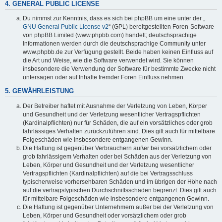
4. GENERAL PUBLIC LICENSE
Du nimmst zur Kenntnis, dass es sich bei phpBB um eine unter der „
GNU General Public License v2
“ (GPL) bereitgestellten Foren-Software
von phpBB Limited (www.phpbb.com) handelt; deutschsprachige
Informationen werden durch die deutschsprachige Community unter
www.phpbb.de zur Verfügung gestellt. Beide haben keinen Einfluss auf
die Art und Weise, wie die Software verwendet wird. Sie können
insbesondere die Verwendung der Software für bestimmte Zwecke nicht
untersagen oder auf Inhalte fremder Foren Einfluss nehmen.
5. GEWÄHRLEISTUNG
Der Betreiber haftet mit Ausnahme der Verletzung von Leben, Körper
und Gesundheit und der Verletzung wesentlicher Vertragspflichten
(Kardinalpflichten) nur für Schäden, die auf ein vorsätzliches oder grob
fahrlässiges Verhalten zurückzuführen sind. Dies gilt auch für mittelbare
Folgeschäden wie insbesondere entgangenen Gewinn.
Die Haftung ist gegenüber Verbrauchern außer bei vorsätzlichem oder
grob fahrlässigem Verhalten oder bei Schäden aus der Verletzung von
Leben, Körper und Gesundheit und der Verletzung wesentlicher
Vertragspflichten (Kardinalpflichten) auf die bei Vertragsschluss
typischerweise vorhersehbaren Schäden und im übrigen der Höhe nach
auf die vertragstypischen Durchschnittsschäden begrenzt. Dies gilt auch
für mittelbare Folgeschäden wie insbesondere entgangenen Gewinn.
Die Haftung ist gegenüber Unternehmern außer bei der Verletzung von
Leben, Körper und Gesundheit oder vorsätzlichem oder grob