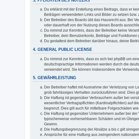
3. PFLICHTEN DES NUTZERS
Du erklärst mit der Erstellung eines Beitrags, dass er ke
Beiträgen verwendeten Links und Bilder zu setzen bzw.
Der Betreiber des Boards übt das Hausrecht aus. Bei V
oder dauerhaft von der Nutzung dieses Boards ausschlie
Du nimmst zur Kenntnis, dass der Betreiber keine Verantw
Betreiber, dein Benutzerkonto, Beiträge und Funktionen 
Du gestattest dem Betreiber darüber hinaus, deine Beit
4. GENERAL PUBLIC LICENSE
Du nimmst zur Kenntnis, dass es sich bei phpBB um eine
deutschsprachige Informationen werden durch die deuts
verwendet wird. Sie können insbesondere die Verwendun
5. GEWÄHRLEISTUNG
Der Betreiber haftet mit Ausnahme der Verletzung von Le
grob fahrlässiges Verhalten zurückzuführen sind. Dies 
Die Haftung ist gegenüber Verbrauchern außer bei vors
wesentlicher Vertragspflichten (Kardinalpflichten) auf
begrenzt. Dies gilt auch für mittelbare Folgeschäden 
Die Haftung ist gegenüber Unternehmern außer bei der V
typischerweise vorhersehbaren Schäden und im Übrigen 
Gewinn.
Die Haftungsbegrenzung der Absätze a bis c gilt sinnge
Ansprüche für eine Haftung aus zwingendem nationalem