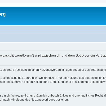
org
www.vaskulitis.org/forum“) wird zwischen dir und dem Betreiber ein Vert
 „das Board“) schließt du einen Nutzungsvertrag mit dem Betreiber des Boards ab (i
 so darfst du das Board nicht weiter nutzen. Für die Nutzung des Boards gelten jew
sen und kann von beiden Seiten ohne Einhaltung einer Frist jederzeit gekündigt w
ber ein einfaches, zeitlich und räumlich unbeschränktes und unentgeltliches Recht
auch nach Kündigung des Nutzungsvertrages bestehen.