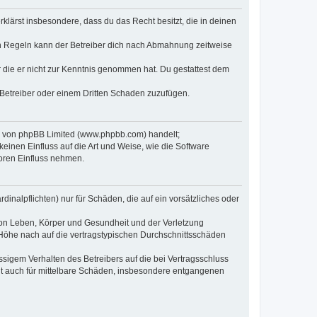
erklärst insbesondere, dass du das Recht besitzt, die in deinen
n Regeln kann der Betreiber dich nach Abmahnung zeitweise
er die er nicht zur Kenntnis genommen hat. Du gestattest dem
 Betreiber oder einem Dritten Schaden zuzufügen.
re von phpBB Limited (www.phpbb.com) handelt;
inen Einfluss auf die Art und Weise, wie die Software
oren Einfluss nehmen.
inalpflichten) nur für Schäden, die auf ein vorsätzliches oder
von Leben, Körper und Gesundheit und der Verletzung
r Höhe nach auf die vertragstypischen Durchschnittsschäden
sigem Verhalten des Betreibers auf die bei Vertragsschluss
lt auch für mittelbare Schäden, insbesondere entgangenen