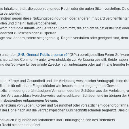
ine Inhalte enthält, die gegen geltendes Recht oder die guten Sitten verstoßen. Du 
 zu verwenden.
erstößen gegen diese Nutzungsbedingungen oder anderer im Board veröffentlichte
ßen und dir ein Hausverbot erteilen.
ortung für die Inhalte von Beiträgen übernimmt, die er nicht selbst erstellt hat od
jederzeit zu löschen oder zu sperren.
räge abzuändern, sofern sie gegen o. g. Regeln verstoßen oder geeignet sind, dem
 unter der „
GNU General Public License v2
“ (GPL) bereitgestellten Foren-Softwa
chsprachige Community unter www.phpbb.de zur Verfügung gestellt. Beide haben ke
g der Software für bestimmte Zwecke nicht untersagen oder auf Inhalte fremder F
ben, Körper und Gesundheit und der Verletzung wesentlicher Vertragspflichten (Kard
gilt auch für mittelbare Folgeschäden wie insbesondere entgangenen Gewinn.
ätzlichem oder grob fahrlässigem Verhalten oder bei Schäden aus der Verletzung 
 die bei Vertragsschluss typischerweise vorhersehbaren Schäden und im übrigen de
wie insbesondere entgangenen Gewinn.
erletzung von Leben, Körper und Gesundheit oder vorsätzlichem oder grob fahrläs
der Höhe nach auf die vertragstypischen Durchschnittsschäden begrenzt. Dies gi
mäß auch zugunsten der Mitarbeiter und Erfüllungsgehilfen des Betreibers.
 Recht bleiben unberührt.