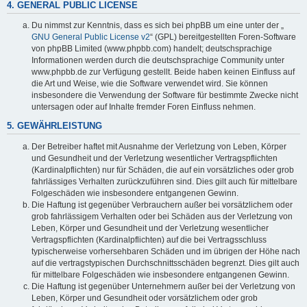
4. GENERAL PUBLIC LICENSE
Du nimmst zur Kenntnis, dass es sich bei phpBB um eine unter der „
GNU General Public License v2
“ (GPL) bereitgestellten Foren-Software
von phpBB Limited (www.phpbb.com) handelt; deutschsprachige
Informationen werden durch die deutschsprachige Community unter
www.phpbb.de zur Verfügung gestellt. Beide haben keinen Einfluss auf
die Art und Weise, wie die Software verwendet wird. Sie können
insbesondere die Verwendung der Software für bestimmte Zwecke nicht
untersagen oder auf Inhalte fremder Foren Einfluss nehmen.
5. GEWÄHRLEISTUNG
Der Betreiber haftet mit Ausnahme der Verletzung von Leben, Körper
und Gesundheit und der Verletzung wesentlicher Vertragspflichten
(Kardinalpflichten) nur für Schäden, die auf ein vorsätzliches oder grob
fahrlässiges Verhalten zurückzuführen sind. Dies gilt auch für mittelbare
Folgeschäden wie insbesondere entgangenen Gewinn.
Die Haftung ist gegenüber Verbrauchern außer bei vorsätzlichem oder
grob fahrlässigem Verhalten oder bei Schäden aus der Verletzung von
Leben, Körper und Gesundheit und der Verletzung wesentlicher
Vertragspflichten (Kardinalpflichten) auf die bei Vertragsschluss
typischerweise vorhersehbaren Schäden und im übrigen der Höhe nach
auf die vertragstypischen Durchschnittsschäden begrenzt. Dies gilt auch
für mittelbare Folgeschäden wie insbesondere entgangenen Gewinn.
Die Haftung ist gegenüber Unternehmern außer bei der Verletzung von
Leben, Körper und Gesundheit oder vorsätzlichem oder grob