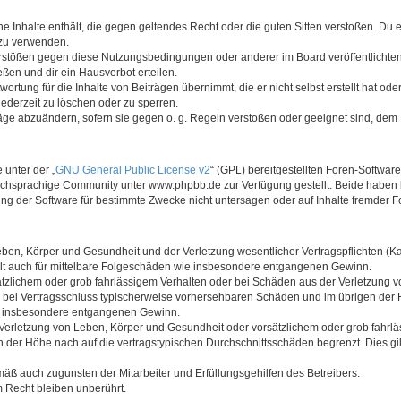
ine Inhalte enthält, die gegen geltendes Recht oder die guten Sitten verstoßen. Du 
 zu verwenden.
erstößen gegen diese Nutzungsbedingungen oder anderer im Board veröffentlichte
ßen und dir ein Hausverbot erteilen.
ortung für die Inhalte von Beiträgen übernimmt, die er nicht selbst erstellt hat od
jederzeit zu löschen oder zu sperren.
räge abzuändern, sofern sie gegen o. g. Regeln verstoßen oder geeignet sind, dem
 unter der „
GNU General Public License v2
“ (GPL) bereitgestellten Foren-Softwa
chsprachige Community unter www.phpbb.de zur Verfügung gestellt. Beide haben ke
g der Software für bestimmte Zwecke nicht untersagen oder auf Inhalte fremder F
ben, Körper und Gesundheit und der Verletzung wesentlicher Vertragspflichten (Kard
gilt auch für mittelbare Folgeschäden wie insbesondere entgangenen Gewinn.
ätzlichem oder grob fahrlässigem Verhalten oder bei Schäden aus der Verletzung 
 die bei Vertragsschluss typischerweise vorhersehbaren Schäden und im übrigen de
wie insbesondere entgangenen Gewinn.
erletzung von Leben, Körper und Gesundheit oder vorsätzlichem oder grob fahrläs
der Höhe nach auf die vertragstypischen Durchschnittsschäden begrenzt. Dies gi
mäß auch zugunsten der Mitarbeiter und Erfüllungsgehilfen des Betreibers.
 Recht bleiben unberührt.