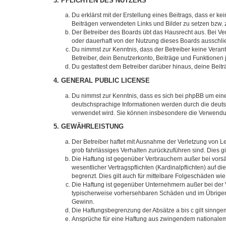
3. PFLICHTEN DES NUTZERS
Du erklärst mit der Erstellung eines Beitrags, dass er ke
Beiträgen verwendeten Links und Bilder zu setzen bzw.
Der Betreiber des Boards übt das Hausrecht aus. Bei V
oder dauerhaft von der Nutzung dieses Boards ausschlie
Du nimmst zur Kenntnis, dass der Betreiber keine Verantw
Betreiber, dein Benutzerkonto, Beiträge und Funktionen 
Du gestattest dem Betreiber darüber hinaus, deine Beit
4. GENERAL PUBLIC LICENSE
Du nimmst zur Kenntnis, dass es sich bei phpBB um eine
deutschsprachige Informationen werden durch die deuts
verwendet wird. Sie können insbesondere die Verwendun
5. GEWÄHRLEISTUNG
Der Betreiber haftet mit Ausnahme der Verletzung von Le
grob fahrlässiges Verhalten zurückzuführen sind. Dies 
Die Haftung ist gegenüber Verbrauchern außer bei vors
wesentlicher Vertragspflichten (Kardinalpflichten) auf
begrenzt. Dies gilt auch für mittelbare Folgeschäden 
Die Haftung ist gegenüber Unternehmern außer bei der V
typischerweise vorhersehbaren Schäden und im Übrigen 
Gewinn.
Die Haftungsbegrenzung der Absätze a bis c gilt sinnge
Ansprüche für eine Haftung aus zwingendem nationalem