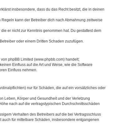
erklärst insbesondere, dass du das Recht besitzt, die in deinen
n Regeln kann der Betreiber dich nach Abmahnung zeitweise
er die er nicht zur Kenntnis genommen hat. Du gestattest dem
 Betreiber oder einem Dritten Schaden zuzufügen.
re von phpBB Limited (www.phpbb.com) handelt;
inen Einfluss auf die Art und Weise, wie die Software
oren Einfluss nehmen.
inalpflichten) nur für Schäden, die auf ein vorsätzliches oder
von Leben, Körper und Gesundheit und der Verletzung
r Höhe nach auf die vertragstypischen Durchschnittsschäden
sigem Verhalten des Betreibers auf die bei Vertragsschluss
lt auch für mittelbare Schäden, insbesondere entgangenen