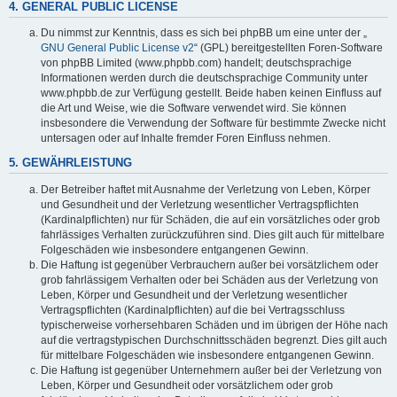
4. GENERAL PUBLIC LICENSE
Du nimmst zur Kenntnis, dass es sich bei phpBB um eine unter der „
GNU General Public License v2
“ (GPL) bereitgestellten Foren-Software
von phpBB Limited (www.phpbb.com) handelt; deutschsprachige
Informationen werden durch die deutschsprachige Community unter
www.phpbb.de zur Verfügung gestellt. Beide haben keinen Einfluss auf
die Art und Weise, wie die Software verwendet wird. Sie können
insbesondere die Verwendung der Software für bestimmte Zwecke nicht
untersagen oder auf Inhalte fremder Foren Einfluss nehmen.
5. GEWÄHRLEISTUNG
Der Betreiber haftet mit Ausnahme der Verletzung von Leben, Körper
und Gesundheit und der Verletzung wesentlicher Vertragspflichten
(Kardinalpflichten) nur für Schäden, die auf ein vorsätzliches oder grob
fahrlässiges Verhalten zurückzuführen sind. Dies gilt auch für mittelbare
Folgeschäden wie insbesondere entgangenen Gewinn.
Die Haftung ist gegenüber Verbrauchern außer bei vorsätzlichem oder
grob fahrlässigem Verhalten oder bei Schäden aus der Verletzung von
Leben, Körper und Gesundheit und der Verletzung wesentlicher
Vertragspflichten (Kardinalpflichten) auf die bei Vertragsschluss
typischerweise vorhersehbaren Schäden und im übrigen der Höhe nach
auf die vertragstypischen Durchschnittsschäden begrenzt. Dies gilt auch
für mittelbare Folgeschäden wie insbesondere entgangenen Gewinn.
Die Haftung ist gegenüber Unternehmern außer bei der Verletzung von
Leben, Körper und Gesundheit oder vorsätzlichem oder grob