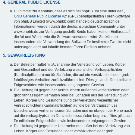
4. GENERAL PUBLIC LICENSE
Du nimmst zur Kenntnis, dass es sich bei phpBB um eine unter der „
GNU General Public License v2
“ (GPL) bereitgestellten Foren-Software
von phpBB Limited (www.phpbb.com) handelt; deutschsprachige
Informationen werden durch die deutschsprachige Community unter
www.phpbb.de zur Verfügung gestellt. Beide haben keinen Einfluss auf
die Art und Weise, wie die Software verwendet wird. Sie können
insbesondere die Verwendung der Software für bestimmte Zwecke nicht
untersagen oder auf Inhalte fremder Foren Einfluss nehmen.
5. GEWÄHRLEISTUNG
Der Betreiber haftet mit Ausnahme der Verletzung von Leben, Körper
und Gesundheit und der Verletzung wesentlicher Vertragspflichten
(Kardinalpflichten) nur für Schäden, die auf ein vorsätzliches oder grob
fahrlässiges Verhalten zurückzuführen sind. Dies gilt auch für mittelbare
Folgeschäden wie insbesondere entgangenen Gewinn.
Die Haftung ist gegenüber Verbrauchern außer bei vorsätzlichem oder
grob fahrlässigem Verhalten oder bei Schäden aus der Verletzung von
Leben, Körper und Gesundheit und der Verletzung wesentlicher
Vertragspflichten (Kardinalpflichten) auf die bei Vertragsschluss
typischerweise vorhersehbaren Schäden und im übrigen der Höhe nach
auf die vertragstypischen Durchschnittsschäden begrenzt. Dies gilt auch
für mittelbare Folgeschäden wie insbesondere entgangenen Gewinn.
Die Haftung ist gegenüber Unternehmern außer bei der Verletzung von
Leben, Körper und Gesundheit oder vorsätzlichem oder grob