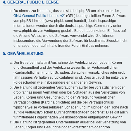
4. GENERAL PUBLIC LICENSE
Du nimmst zur Kenntnis, dass es sich bei phpBB um eine unter der „
GNU General Public License v2
“ (GPL) bereitgestellten Foren-Software
von phpBB Limited (www.phpbb.com) handelt; deutschsprachige
Informationen werden durch die deutschsprachige Community unter
www.phpbb.de zur Verfügung gestellt. Beide haben keinen Einfluss auf
die Art und Weise, wie die Software verwendet wird. Sie können
insbesondere die Verwendung der Software für bestimmte Zwecke nicht
untersagen oder auf Inhalte fremder Foren Einfluss nehmen.
5. GEWÄHRLEISTUNG
Der Betreiber haftet mit Ausnahme der Verletzung von Leben, Körper
und Gesundheit und der Verletzung wesentlicher Vertragspflichten
(Kardinalpflichten) nur für Schäden, die auf ein vorsätzliches oder grob
fahrlässiges Verhalten zurückzuführen sind. Dies gilt auch für mittelbare
Folgeschäden wie insbesondere entgangenen Gewinn.
Die Haftung ist gegenüber Verbrauchern außer bei vorsätzlichem oder
grob fahrlässigem Verhalten oder bei Schäden aus der Verletzung von
Leben, Körper und Gesundheit und der Verletzung wesentlicher
Vertragspflichten (Kardinalpflichten) auf die bei Vertragsschluss
typischerweise vorhersehbaren Schäden und im übrigen der Höhe nach
auf die vertragstypischen Durchschnittsschäden begrenzt. Dies gilt auch
für mittelbare Folgeschäden wie insbesondere entgangenen Gewinn.
Die Haftung ist gegenüber Unternehmern außer bei der Verletzung von
Leben, Körper und Gesundheit oder vorsätzlichem oder grob