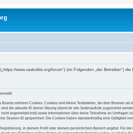
org
g“ („https://www.vaskulitis.org/forum“) (im Folgenden „der Betreiber“)
ammelt:
s Boards mehrere Cookies. Cookies sind kleine Textdateien, die dein Browser als
 sind die aktuelle ID deiner Sitzung (damit dir alle Seitenaufrufe zugeordnet werd
u nicht angemeldet bist) sowie Informationen über deine Teilnahme an Umfragen (s
eine Session-ID gespeichert. Die Cookies haben standardmäßig eine Gültigkeit von 
Registrierung, in deinem Profil oder deinem persönlichem Bereich angibst. Für di