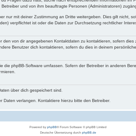
n du Fragen dazu hast, suche nach entsprechenden Informationen im Fo
n Betreiber und von ihm beauftragte Personen (Administratoren) zugäng
r nur mit deiner Zustimmung an Dritte weitergeben. Dies gilt nicht, s
n) verpflichtet ist oder die Daten zur Durchsetzung rechtlicher Interes
er den von dir angegebenen Kontaktdaten zu kontaktieren, sofern dies 
andere Benutzer dich kontaktieren, sofern du dies in deinem persönliche
, die die phpBB-Software umfassen. Sofern der Betreiber in anderen Be
ormieren.
 Daten über dich gespeichert sind.
 Daten verlangen. Kontaktiere hierzu bitte den Betreiber.
Powered by
phpBB
® Forum Software © phpBB Limited
Deutsche Übersetzung durch
phpBB.de