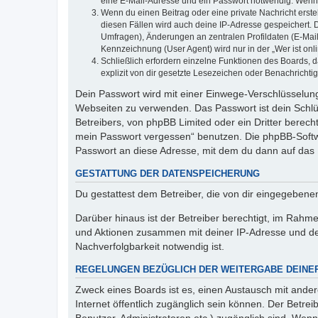
eine E-Mail-Adresse und ein Passwort notwendig. Wenn du
Wenn du einen Beitrag oder eine private Nachricht erste
diesen Fällen wird auch deine IP-Adresse gespeichert. 
Umfragen), Änderungen an zentralen Profildaten (E-Mai
Kennzeichnung (User Agent) wird nur in der „Wer ist onl
Schließlich erfordern einzelne Funktionen des Boards,
explizit von dir gesetzte Lesezeichen oder Benachrichti
Dein Passwort wird mit einer Einwege-Verschlüsselung 
Webseiten zu verwenden. Das Passwort ist dein Schlü
Betreibers, von phpBB Limited oder ein Dritter berec
mein Passwort vergessen“ benutzen. Die phpBB-Softw
Passwort an diese Adresse, mit dem du dann auf das 
GESTATTUNG DER DATENSPEICHERUNG
Du gestattest dem Betreiber, die von dir eingegeben
Darüber hinaus ist der Betreiber berechtigt, im Rahm
und Aktionen zusammen mit deiner IP-Adresse und de
Nachverfolgbarkeit notwendig ist.
REGELUNGEN BEZÜGLICH DER WEITERGABE DEINE
Zweck eines Boards ist es, einen Austausch mit andere
Internet öffentlich zugänglich sein können. Der Betrei