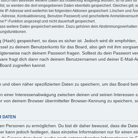
rch den Betreiber weitere Daten als notwendig festgelegt wurden, so ist dies für 
llst, so werden die dort eingegebenen Daten ebenfalls gespeichert. Gleiches gilt, 
Die IP-Adresse wird weiterhin bei folgenden Aktionen gespeichert: Löschen und Än
l-Adresse, Kontoaktivierung, Benutzer-Passwort) und gescheiterte Anmeldeversuch
ine?“-Funktion angezeigt und nicht dauerhaft gespeichert.
 dass weitere Daten gespeichert werden. Dazu gehören dein Abstimmungsverhalten
gungsfunktionen.
(Hash) gespeichert, so dass es sicher ist. Jedoch wird dir empfohlen, 
ssel zu deinem Benutzerkonto für das Board, also geh mit ihm sorgsam
htigterweise nach deinem Passwort fragen. Solltest du dein Passwort v
are fragt dich dann nach deinem Benutzernamen und deiner E-Mail-Ad
Board zugreifen kannst.
en und oben näher spezifizierten Daten zu speichern, um das Board bet
en einer Interessenabwägung zwischen deinen und seinen Interessen sow
r von deinem Browser übermittelter Browser-Kennung zu speichern, so
R DATEN
n Personen zu ermöglichen. Du bist dir daher bewusst, dass die Daten d
ber kann jedoch festlegen, dass einzelne Informationen nur für einen ei