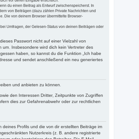
dich vor deren Eingabe ersichtlich.
wenn du einen Beitrag als Entwurf zwischenspeicherst. In
dern von Beiträgen (dazu zählen Private Nachrichten und
e. Die von deinem Browser übermittelte Browser-
 bei Umfragen, der Gelesen-Status von deinen Beiträgen oder
dieses Passwort nicht auf einer Vielzahl von
 um. Insbesondere wird dich kein Vertreter des
ergessen haben, so kannst du die Funktion „Ich habe
resse und sendet anschließend ein neu generiertes
reiben und anbieten zu können.
ie den Interessen Dritter, Zeitpunkte von Zugriffen
fern dies zur Gefahrenabwehr oder zur rechtlichen
eines Profils und die von dir erstellten Beiträge im
ngeschränkten Nutzerkreis (z. B. andere registrierte