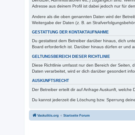
Benutzer, Administratoren etc.) zugänglich sind. Wen
Adresse aus deinem Profil ist dabei jedoch nur für de
Andere als die oben genannten Daten wird der Betreibe
Weitergabe der Daten (z. B. an Strafverfolgungsbehörde
GESTATTUNG DER KONTAKTAUFNAHME
Du gestattest dem Betreiber darüber hinaus, dich unt
Board erforderlich ist. Darüber hinaus dürfen er und 
GELTUNGSBEREICH DIESER RICHTLINIE
Diese Richtlinie umfasst nur den Bereich der Seiten
Daten verarbeitet, wird er dich darüber gesondert inf
AUSKUNFTSRECHT
Der Betreiber erteilt dir auf Anfrage Auskunft, welche
Du kannst jederzeit die Löschung bzw. Sperrung deiner
Vaskulitis.org
Startseite Forum