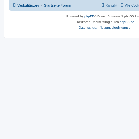
Vaskulitis.org
Startseite Forum
Kontakt
Alle Coo
Powered by
phpBB
® Forum Software © phpBB Lim
Deutsche Übersetzung durch
phpBB.de
Datenschutz
|
Nutzungsbedingungen