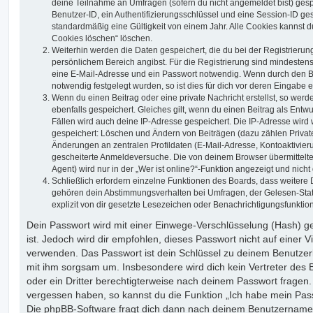
deine Teilnahme an Umfragen (sofern du nicht angemeldet bist) ges
Benutzer-ID, ein Authentifizierungsschlüssel und eine Session-ID g
standardmäßig eine Gültigkeit von einem Jahr. Alle Cookies kannst du
Cookies löschen“ löschen.
Weiterhin werden die Daten gespeichert, die du bei der Registrierun
persönlichem Bereich angibst. Für die Registrierung sind mindesten
eine E-Mail-Adresse und ein Passwort notwendig. Wenn durch den Be
notwendig festgelegt wurden, so ist dies für dich vor deren Eingabe er
Wenn du einen Beitrag oder eine private Nachricht erstellst, so wer
ebenfalls gespeichert. Gleiches gilt, wenn du einen Beitrag als Entw
Fällen wird auch deine IP-Adresse gespeichert. Die IP-Adresse wird 
gespeichert: Löschen und Ändern von Beiträgen (dazu zählen Privat
Änderungen an zentralen Profildaten (E-Mail-Adresse, Kontoaktivier
gescheiterte Anmeldeversuche. Die von deinem Browser übermittel
Agent) wird nur in der „Wer ist online?“-Funktion angezeigt und nicht
Schließlich erfordern einzelne Funktionen des Boards, dass weitere
gehören dein Abstimmungsverhalten bei Umfragen, der Gelesen-Stat
explizit von dir gesetzte Lesezeichen oder Benachrichtigungsfunktio
Dein Passwort wird mit einer Einwege-Verschlüsselung (Hash) ge
ist. Jedoch wird dir empfohlen, dieses Passwort nicht auf einer 
verwenden. Das Passwort ist dein Schlüssel zu deinem Benutzer
mit ihm sorgsam um. Insbesondere wird dich kein Vertreter des 
oder ein Dritter berechtigterweise nach deinem Passwort fragen.
vergessen haben, so kannst du die Funktion „Ich habe mein Pas
Die phpBB-Software fragt dich dann nach deinem Benutzername