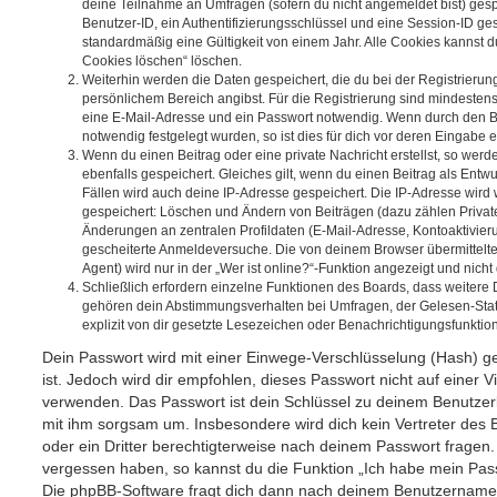
deine Teilnahme an Umfragen (sofern du nicht angemeldet bist) ges
Benutzer-ID, ein Authentifizierungsschlüssel und eine Session-ID g
standardmäßig eine Gültigkeit von einem Jahr. Alle Cookies kannst du
Cookies löschen“ löschen.
Weiterhin werden die Daten gespeichert, die du bei der Registrierun
persönlichem Bereich angibst. Für die Registrierung sind mindesten
eine E-Mail-Adresse und ein Passwort notwendig. Wenn durch den Be
notwendig festgelegt wurden, so ist dies für dich vor deren Eingabe er
Wenn du einen Beitrag oder eine private Nachricht erstellst, so wer
ebenfalls gespeichert. Gleiches gilt, wenn du einen Beitrag als Entw
Fällen wird auch deine IP-Adresse gespeichert. Die IP-Adresse wird 
gespeichert: Löschen und Ändern von Beiträgen (dazu zählen Privat
Änderungen an zentralen Profildaten (E-Mail-Adresse, Kontoaktivier
gescheiterte Anmeldeversuche. Die von deinem Browser übermittel
Agent) wird nur in der „Wer ist online?“-Funktion angezeigt und nicht
Schließlich erfordern einzelne Funktionen des Boards, dass weitere
gehören dein Abstimmungsverhalten bei Umfragen, der Gelesen-Stat
explizit von dir gesetzte Lesezeichen oder Benachrichtigungsfunktio
Dein Passwort wird mit einer Einwege-Verschlüsselung (Hash) ge
ist. Jedoch wird dir empfohlen, dieses Passwort nicht auf einer 
verwenden. Das Passwort ist dein Schlüssel zu deinem Benutzer
mit ihm sorgsam um. Insbesondere wird dich kein Vertreter des 
oder ein Dritter berechtigterweise nach deinem Passwort fragen.
vergessen haben, so kannst du die Funktion „Ich habe mein Pas
Die phpBB-Software fragt dich dann nach deinem Benutzername