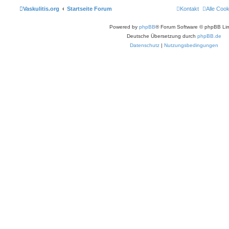
Vaskulitis.org
Startseite Forum
Kontakt
Alle Coo
Powered by
phpBB
® Forum Software © phpBB Lim
Deutsche Übersetzung durch
phpBB.de
Datenschutz
|
Nutzungsbedingungen