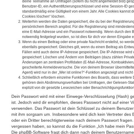
deine Teilnahme an Umfragen (sofern du nicht angemeldet bist) ges
Benutzer-ID, ein Authentifizierungsschlüssel und eine Session-ID g
standardmäßig eine Gültigkeit von einem Jahr. Alle Cookies kannst du
Cookies löschen“ löschen.
Weiterhin werden die Daten gespeichert, die du bei der Registrierun
persönlichem Bereich angibst. Für die Registrierung sind mindesten
eine E-Mail-Adresse und ein Passwort notwendig. Wenn durch den Be
notwendig festgelegt wurden, so ist dies für dich vor deren Eingabe er
Wenn du einen Beitrag oder eine private Nachricht erstellst, so wer
ebenfalls gespeichert. Gleiches gilt, wenn du einen Beitrag als Entw
Fällen wird auch deine IP-Adresse gespeichert. Die IP-Adresse wird 
gespeichert: Löschen und Ändern von Beiträgen (dazu zählen Privat
Änderungen an zentralen Profildaten (E-Mail-Adresse, Kontoaktivier
gescheiterte Anmeldeversuche. Die von deinem Browser übermittel
Agent) wird nur in der „Wer ist online?“-Funktion angezeigt und nicht
Schließlich erfordern einzelne Funktionen des Boards, dass weitere
gehören dein Abstimmungsverhalten bei Umfragen, der Gelesen-Stat
explizit von dir gesetzte Lesezeichen oder Benachrichtigungsfunktio
Dein Passwort wird mit einer Einwege-Verschlüsselung (Hash) ge
ist. Jedoch wird dir empfohlen, dieses Passwort nicht auf einer 
verwenden. Das Passwort ist dein Schlüssel zu deinem Benutzer
mit ihm sorgsam um. Insbesondere wird dich kein Vertreter des 
oder ein Dritter berechtigterweise nach deinem Passwort fragen.
vergessen haben, so kannst du die Funktion „Ich habe mein Pas
Die phpBB-Software fragt dich dann nach deinem Benutzername