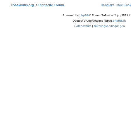
Vaskulitis.org
Startseite Forum
Kontakt
Alle Coo
Powered by
phpBB
® Forum Software © phpBB Lim
Deutsche Übersetzung durch
phpBB.de
Datenschutz
|
Nutzungsbedingungen