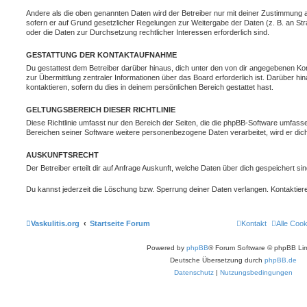
Andere als die oben genannten Daten wird der Betreiber nur mit deiner Zustimmung an 
sofern er auf Grund gesetzlicher Regelungen zur Weitergabe der Daten (z. B. an Stra
oder die Daten zur Durchsetzung rechtlicher Interessen erforderlich sind.
GESTATTUNG DER KONTAKTAUFNAHME
Du gestattest dem Betreiber darüber hinaus, dich unter den von dir angegebenen Kon
zur Übermittlung zentraler Informationen über das Board erforderlich ist. Darüber h
kontaktieren, sofern du dies in deinem persönlichen Bereich gestattet hast.
GELTUNGSBEREICH DIESER RICHTLINIE
Diese Richtlinie umfasst nur den Bereich der Seiten, die die phpBB-Software umfasse
Bereichen seiner Software weitere personenbezogene Daten verarbeitet, wird er dich
AUSKUNFTSRECHT
Der Betreiber erteilt dir auf Anfrage Auskunft, welche Daten über dich gespeichert sin
Du kannst jederzeit die Löschung bzw. Sperrung deiner Daten verlangen. Kontaktiere 
Vaskulitis.org
Startseite Forum
Kontakt
Alle Coo
Powered by
phpBB
® Forum Software © phpBB Lim
Deutsche Übersetzung durch
phpBB.de
Datenschutz
|
Nutzungsbedingungen