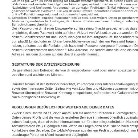
Gleiches gilt, wenn du einen Beitrag als Entwurf zwischenspeicherst. In diesen Fällen wi
IP-Adresse wird weiterhin bei folgenden Aktionen gespeichert: Löschen und Ändern von 
Nachrichten und Umfragen), Änderungen an zentralen Profildaten (E-Mail-Adresse, Kont
gescheiterte Anmeldeversuche. Die von deinem Browser übermittelte Browser-Kennzeichnu
online?“-Funktion angezeigt und nicht dauerhaft gespeichert.
Schließlich erfordern einzelne Funktionen des Boards, dass weitere Daten gespeichert
Abstimmungsverhalten bei Umfragen, der Gelesen-Status von deinen Beiträgen oder expl
Benachrichtigungsfunktionen.
Dein Passwort wird mit einer Einwege-Verschlüsselung (Hash) gespeichert, so dass e
empfohlen, dieses Passwort nicht auf einer Vielzahl von Webseiten zu verwenden. D
deinem Benutzerkonto für das Board, also geh mit ihm sorgsam um. Insbesondere wird
von phpBB Limited oder ein Dritter berechtigterweise nach deinem Passwort fragen. 
haben, so kannst du die Funktion „Ich habe mein Passwort vergessen“ benutzen. Di
deinem Benutzernamen und deiner E-Mail-Adresse und sendet anschließend ein neu
Adresse, mit dem du dann auf das Board zugreifen kannst.
GESTATTUNG DER DATENSPEICHERUNG
Du gestattest dem Betreiber, die von dir eingegebenen und oben näher spezifizierte
betreiben und anbieten zu können.
Darüber hinaus ist der Betreiber berechtigt, im Rahmen einer Interessenabwägung 
sowie den Interessen Dritter, Zeitpunkte von Zugriffen und Aktionen zusammen mit 
Browser übermittelter Browser-Kennung zu speichern, sofern dies zur Gefahrenabwe
Nachverfolgbarkeit notwendig ist.
REGELUNGEN BEZÜGLICH DER WEITERGABE DEINER DATEN
Zweck eines Boards ist es, einen Austausch mit anderen Personen zu ermöglichen. D
Daten deines Profils und die von dir erstellten Beiträge im Internet öffentlich zugäng
jedoch festlegen, dass einzelne Informationen nur für einen eingeschränkten Nutzerkr
Administratoren etc.) zugänglich sind. Wenn du Fragen dazu hast, suche nach ent
kontaktiere den Betreiber. Die E-Mail-Adresse aus deinem Profil ist dabei jedoch nur
beauftragte Personen (Administratoren) zugänglich.