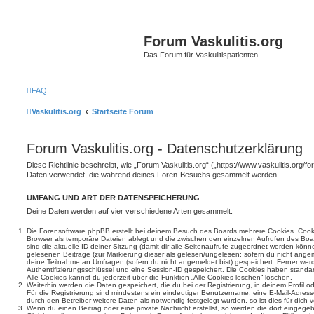
Forum Vaskulitis.org
Das Forum für Vaskulitispatienten
FAQ
Vaskulitis.org
Startseite Forum
Forum Vaskulitis.org - Datenschutzerklärung
Diese Richtlinie beschreibt, wie „Forum Vaskulitis.org“ („https://www.vaskulitis.org/f
Daten verwendet, die während deines Foren-Besuchs gesammelt werden.
UMFANG UND ART DER DATENSPEICHERUNG
Deine Daten werden auf vier verschiedene Arten gesammelt:
Die Forensoftware phpBB erstellt bei deinem Besuch des Boards mehrere Cookies. Cookie
Browser als temporäre Dateien ablegt und die zwischen den einzelnen Aufrufen des Boar
sind die aktuelle ID deiner Sitzung (damit dir alle Seitenaufrufe zugeordnet werden könn
gelesenen Beiträge (zur Markierung dieser als gelesen/ungelesen; sofern du nicht angem
deine Teilnahme an Umfragen (sofern du nicht angemeldet bist) gespeichert. Ferner wer
Authentifizierungsschlüssel und eine Session-ID gespeichert. Die Cookies haben standar
Alle Cookies kannst du jederzeit über die Funktion „Alle Cookies löschen“ löschen.
Weiterhin werden die Daten gespeichert, die du bei der Registrierung, in deinem Profil 
Für die Registrierung sind mindestens ein eindeutiger Benutzername, eine E-Mail-Adre
durch den Betreiber weitere Daten als notwendig festgelegt wurden, so ist dies für dich v
Wenn du einen Beitrag oder eine private Nachricht erstellst, so werden die dort eingeg