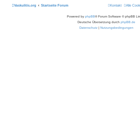
Vaskulitis.org
Startseite Forum
Kontakt
Alle Coo
Powered by
phpBB
® Forum Software © phpBB Lim
Deutsche Übersetzung durch
phpBB.de
Datenschutz
|
Nutzungsbedingungen