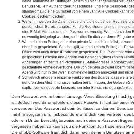
deine Teilnahme an Umfragen (sofern du nicht angemeldet bist) ges
Benutzer-ID, ein Authentifizierungsschlüssel und eine Session-ID g
standardmäßig eine Gültigkeit von einem Jahr. Alle Cookies kannst du
Cookies löschen“ löschen.
Weiterhin werden die Daten gespeichert, die du bei der Registrierun
persönlichem Bereich angibst. Für die Registrierung sind mindesten
eine E-Mail-Adresse und ein Passwort notwendig. Wenn durch den Be
notwendig festgelegt wurden, so ist dies für dich vor deren Eingabe er
Wenn du einen Beitrag oder eine private Nachricht erstellst, so wer
ebenfalls gespeichert. Gleiches gilt, wenn du einen Beitrag als Entw
Fällen wird auch deine IP-Adresse gespeichert. Die IP-Adresse wird 
gespeichert: Löschen und Ändern von Beiträgen (dazu zählen Privat
Änderungen an zentralen Profildaten (E-Mail-Adresse, Kontoaktivier
gescheiterte Anmeldeversuche. Die von deinem Browser übermittel
Agent) wird nur in der „Wer ist online?“-Funktion angezeigt und nicht
Schließlich erfordern einzelne Funktionen des Boards, dass weitere
gehören dein Abstimmungsverhalten bei Umfragen, der Gelesen-Stat
explizit von dir gesetzte Lesezeichen oder Benachrichtigungsfunktio
Dein Passwort wird mit einer Einwege-Verschlüsselung (Hash) ge
ist. Jedoch wird dir empfohlen, dieses Passwort nicht auf einer 
verwenden. Das Passwort ist dein Schlüssel zu deinem Benutzer
mit ihm sorgsam um. Insbesondere wird dich kein Vertreter des 
oder ein Dritter berechtigterweise nach deinem Passwort fragen.
vergessen haben, so kannst du die Funktion „Ich habe mein Pas
Die phpBB-Software fragt dich dann nach deinem Benutzername