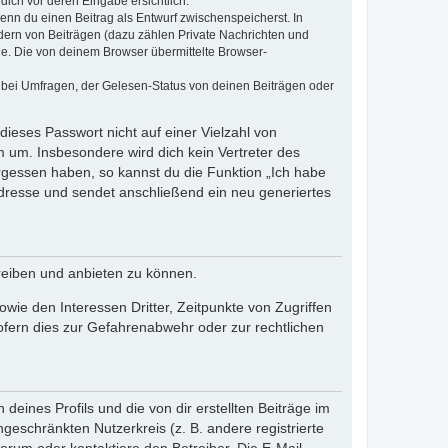
dich vor deren Eingabe ersichtlich.
wenn du einen Beitrag als Entwurf zwischenspeicherst. In
dern von Beiträgen (dazu zählen Private Nachrichten und
e. Die von deinem Browser übermittelte Browser-
 bei Umfragen, der Gelesen-Status von deinen Beiträgen oder
dieses Passwort nicht auf einer Vielzahl von
 um. Insbesondere wird dich kein Vertreter des
ergessen haben, so kannst du die Funktion „Ich habe
resse und sendet anschließend ein neu generiertes
reiben und anbieten zu können.
ie den Interessen Dritter, Zeitpunkte von Zugriffen
fern dies zur Gefahrenabwehr oder zur rechtlichen
eines Profils und die von dir erstellten Beiträge im
ngeschränkten Nutzerkreis (z. B. andere registrierte