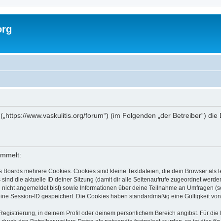
org
g“ („https://www.vaskulitis.org/forum“) (im Folgenden „der Betreiber“)
ammelt:
s Boards mehrere Cookies. Cookies sind kleine Textdateien, die dein Browser als
 sind die aktuelle ID deiner Sitzung (damit dir alle Seitenaufrufe zugeordnet werd
u nicht angemeldet bist) sowie Informationen über deine Teilnahme an Umfragen (s
eine Session-ID gespeichert. Die Cookies haben standardmäßig eine Gültigkeit von 
Registrierung, in deinem Profil oder deinem persönlichem Bereich angibst. Für di