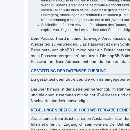
eine E-Mail-Adresse und ein Passwort notwendig. Wenn du
Wenn du einen Beitrag oder eine private Nachricht erste
diesen Fällen wird auch deine IP-Adresse gespeichert. 
Umfragen), Änderungen an zentralen Profildaten (E-Mai
Kennzeichnung (User Agent) wird nur in der „Wer ist onl
Schließlich erfordern einzelne Funktionen des Boards,
explizit von dir gesetzte Lesezeichen oder Benachrichti
Dein Passwort wird mit einer Einwege-Verschlüsselung 
Webseiten zu verwenden. Das Passwort ist dein Schlü
Betreibers, von phpBB Limited oder ein Dritter berec
mein Passwort vergessen“ benutzen. Die phpBB-Softw
Passwort an diese Adresse, mit dem du dann auf das 
GESTATTUNG DER DATENSPEICHERUNG
Du gestattest dem Betreiber, die von dir eingegeben
Darüber hinaus ist der Betreiber berechtigt, im Rahm
und Aktionen zusammen mit deiner IP-Adresse und de
Nachverfolgbarkeit notwendig ist.
REGELUNGEN BEZÜGLICH DER WEITERGABE DEINE
Zweck eines Boards ist es, einen Austausch mit andere
Internet öffentlich zugänglich sein können. Der Betrei