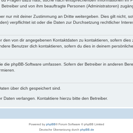
n du Fragen dazu hast, suche nach entsprechenden Informationen im Fo
n Betreiber und von ihm beauftragte Personen (Administratoren) zugäng
r nur mit deiner Zustimmung an Dritte weitergeben. Dies gilt nicht, s
n) verpflichtet ist oder die Daten zur Durchsetzung rechtlicher Interes
er den von dir angegebenen Kontaktdaten zu kontaktieren, sofern dies 
andere Benutzer dich kontaktieren, sofern du dies in deinem persönliche
, die die phpBB-Software umfassen. Sofern der Betreiber in anderen Be
ormieren.
 Daten über dich gespeichert sind.
 Daten verlangen. Kontaktiere hierzu bitte den Betreiber.
Powered by
phpBB
® Forum Software © phpBB Limited
Deutsche Übersetzung durch
phpBB.de