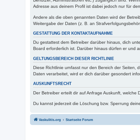
Benutzer, Administratoren etc.) zugänglich sind. Wen
Adresse aus deinem Profil ist dabei jedoch nur für de
Andere als die oben genannten Daten wird der Betreibe
Weitergabe der Daten (z. B. an Strafverfolgungsbehörde
GESTATTUNG DER KONTAKTAUFNAHME
Du gestattest dem Betreiber darüber hinaus, dich unt
Board erforderlich ist. Darüber hinaus dürfen er und 
GELTUNGSBEREICH DIESER RICHTLINIE
Diese Richtlinie umfasst nur den Bereich der Seiten
Daten verarbeitet, wird er dich darüber gesondert inf
AUSKUNFTSRECHT
Der Betreiber erteilt dir auf Anfrage Auskunft, welche
Du kannst jederzeit die Löschung bzw. Sperrung deiner
Vaskulitis.org
Startseite Forum