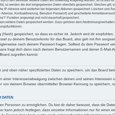
rch den Betreiber weitere Daten als notwendig festgelegt wurden, so ist dies für 
llst, so werden die dort eingegebenen Daten ebenfalls gespeichert. Gleiches gilt, 
Die IP-Adresse wird weiterhin bei folgenden Aktionen gespeichert: Löschen und Än
l-Adresse, Kontoaktivierung, Benutzer-Passwort) und gescheiterte Anmeldeversuch
ine?“-Funktion angezeigt und nicht dauerhaft gespeichert.
 dass weitere Daten gespeichert werden. Dazu gehören dein Abstimmungsverhalten
gungsfunktionen.
(Hash) gespeichert, so dass es sicher ist. Jedoch wird dir empfohlen, 
ssel zu deinem Benutzerkonto für das Board, also geh mit ihm sorgsam
htigterweise nach deinem Passwort fragen. Solltest du dein Passwort v
are fragt dich dann nach deinem Benutzernamen und deiner E-Mail-Ad
Board zugreifen kannst.
en und oben näher spezifizierten Daten zu speichern, um das Board bet
en einer Interessenabwägung zwischen deinen und seinen Interessen sow
r von deinem Browser übermittelter Browser-Kennung zu speichern, so
R DATEN
n Personen zu ermöglichen. Du bist dir daher bewusst, dass die Daten d
ber kann jedoch festlegen, dass einzelne Informationen nur für einen ei