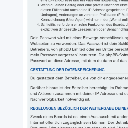
eine E-Mail-Adresse und ein Passwort notwendig. Wenn du
Wenn du einen Beitrag oder eine private Nachricht erste
diesen Fällen wird auch deine IP-Adresse gespeichert. 
Umfragen), Änderungen an zentralen Profildaten (E-Mai
Kennzeichnung (User Agent) wird nur in der „Wer ist onl
Schließlich erfordern einzelne Funktionen des Boards,
explizit von dir gesetzte Lesezeichen oder Benachrichti
Dein Passwort wird mit einer Einwege-Verschlüsselung 
Webseiten zu verwenden. Das Passwort ist dein Schlü
Betreibers, von phpBB Limited oder ein Dritter berec
mein Passwort vergessen“ benutzen. Die phpBB-Softw
Passwort an diese Adresse, mit dem du dann auf das 
GESTATTUNG DER DATENSPEICHERUNG
Du gestattest dem Betreiber, die von dir eingegeben
Darüber hinaus ist der Betreiber berechtigt, im Rahm
und Aktionen zusammen mit deiner IP-Adresse und de
Nachverfolgbarkeit notwendig ist.
REGELUNGEN BEZÜGLICH DER WEITERGABE DEINE
Zweck eines Boards ist es, einen Austausch mit andere
Internet öffentlich zugänglich sein können. Der Betrei