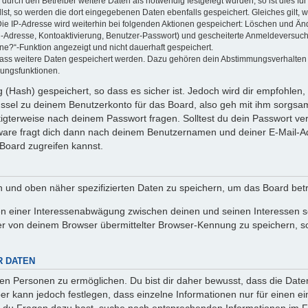
rch den Betreiber weitere Daten als notwendig festgelegt wurden, so ist dies für 
llst, so werden die dort eingegebenen Daten ebenfalls gespeichert. Gleiches gilt, 
Die IP-Adresse wird weiterhin bei folgenden Aktionen gespeichert: Löschen und Än
l-Adresse, Kontoaktivierung, Benutzer-Passwort) und gescheiterte Anmeldeversuch
ine?“-Funktion angezeigt und nicht dauerhaft gespeichert.
 dass weitere Daten gespeichert werden. Dazu gehören dein Abstimmungsverhalten
gungsfunktionen.
(Hash) gespeichert, so dass es sicher ist. Jedoch wird dir empfohlen, 
ssel zu deinem Benutzerkonto für das Board, also geh mit ihm sorgsam
htigterweise nach deinem Passwort fragen. Solltest du dein Passwort v
are fragt dich dann nach deinem Benutzernamen und deiner E-Mail-Ad
Board zugreifen kannst.
en und oben näher spezifizierten Daten zu speichern, um das Board bet
en einer Interessenabwägung zwischen deinen und seinen Interessen sow
r von deinem Browser übermittelter Browser-Kennung zu speichern, so
R DATEN
n Personen zu ermöglichen. Du bist dir daher bewusst, dass die Daten d
ber kann jedoch festlegen, dass einzelne Informationen nur für einen ei