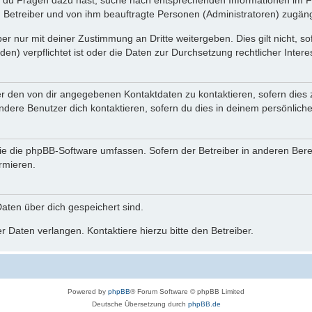
n du Fragen dazu hast, suche nach entsprechenden Informationen im Fo
n Betreiber und von ihm beauftragte Personen (Administratoren) zugäng
r nur mit deiner Zustimmung an Dritte weitergeben. Dies gilt nicht, s
n) verpflichtet ist oder die Daten zur Durchsetzung rechtlicher Interes
er den von dir angegebenen Kontaktdaten zu kontaktieren, sofern dies 
andere Benutzer dich kontaktieren, sofern du dies in deinem persönliche
, die die phpBB-Software umfassen. Sofern der Betreiber in anderen Be
ormieren.
 Daten über dich gespeichert sind.
 Daten verlangen. Kontaktiere hierzu bitte den Betreiber.
Powered by
phpBB
® Forum Software © phpBB Limited
Deutsche Übersetzung durch
phpBB.de