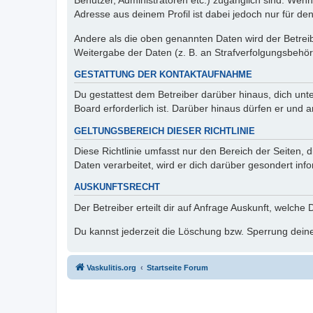
Benutzer, Administratoren etc.) zugänglich sind. Wen
Adresse aus deinem Profil ist dabei jedoch nur für de
Andere als die oben genannten Daten wird der Betreibe
Weitergabe der Daten (z. B. an Strafverfolgungsbehörde
GESTATTUNG DER KONTAKTAUFNAHME
Du gestattest dem Betreiber darüber hinaus, dich unt
Board erforderlich ist. Darüber hinaus dürfen er und 
GELTUNGSBEREICH DIESER RICHTLINIE
Diese Richtlinie umfasst nur den Bereich der Seiten
Daten verarbeitet, wird er dich darüber gesondert inf
AUSKUNFTSRECHT
Der Betreiber erteilt dir auf Anfrage Auskunft, welche
Du kannst jederzeit die Löschung bzw. Sperrung deiner
Vaskulitis.org
Startseite Forum