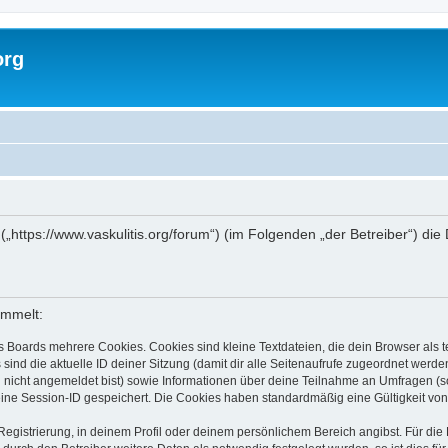
org
g“ („https://www.vaskulitis.org/forum“) (im Folgenden „der Betreiber“)
ammelt:
s Boards mehrere Cookies. Cookies sind kleine Textdateien, die dein Browser als
 sind die aktuelle ID deiner Sitzung (damit dir alle Seitenaufrufe zugeordnet werd
u nicht angemeldet bist) sowie Informationen über deine Teilnahme an Umfragen (s
eine Session-ID gespeichert. Die Cookies haben standardmäßig eine Gültigkeit von 
Registrierung, in deinem Profil oder deinem persönlichem Bereich angibst. Für di