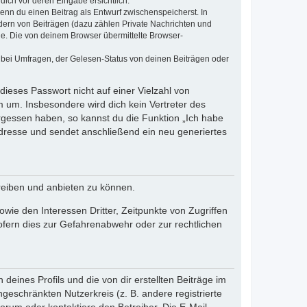
dich vor deren Eingabe ersichtlich.
wenn du einen Beitrag als Entwurf zwischenspeicherst. In
dern von Beiträgen (dazu zählen Private Nachrichten und
e. Die von deinem Browser übermittelte Browser-
 bei Umfragen, der Gelesen-Status von deinen Beiträgen oder
dieses Passwort nicht auf einer Vielzahl von
 um. Insbesondere wird dich kein Vertreter des
ergessen haben, so kannst du die Funktion „Ich habe
resse und sendet anschließend ein neu generiertes
reiben und anbieten zu können.
ie den Interessen Dritter, Zeitpunkte von Zugriffen
fern dies zur Gefahrenabwehr oder zur rechtlichen
eines Profils und die von dir erstellten Beiträge im
ngeschränkten Nutzerkreis (z. B. andere registrierte