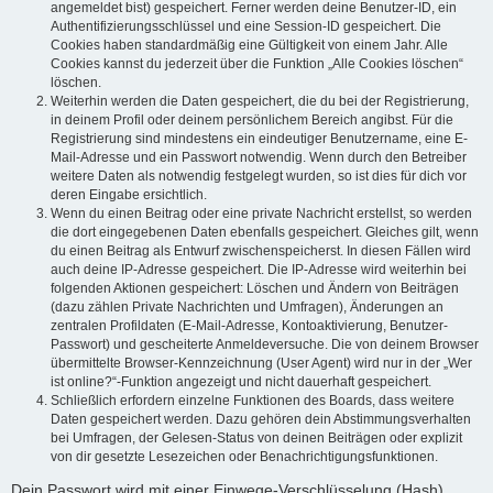
angemeldet bist) gespeichert. Ferner werden deine Benutzer-ID, ein
Authentifizierungsschlüssel und eine Session-ID gespeichert. Die
Cookies haben standardmäßig eine Gültigkeit von einem Jahr. Alle
Cookies kannst du jederzeit über die Funktion „Alle Cookies löschen“
löschen.
Weiterhin werden die Daten gespeichert, die du bei der Registrierung,
in deinem Profil oder deinem persönlichem Bereich angibst. Für die
Registrierung sind mindestens ein eindeutiger Benutzername, eine E-
Mail-Adresse und ein Passwort notwendig. Wenn durch den Betreiber
weitere Daten als notwendig festgelegt wurden, so ist dies für dich vor
deren Eingabe ersichtlich.
Wenn du einen Beitrag oder eine private Nachricht erstellst, so werden
die dort eingegebenen Daten ebenfalls gespeichert. Gleiches gilt, wenn
du einen Beitrag als Entwurf zwischenspeicherst. In diesen Fällen wird
auch deine IP-Adresse gespeichert. Die IP-Adresse wird weiterhin bei
folgenden Aktionen gespeichert: Löschen und Ändern von Beiträgen
(dazu zählen Private Nachrichten und Umfragen), Änderungen an
zentralen Profildaten (E-Mail-Adresse, Kontoaktivierung, Benutzer-
Passwort) und gescheiterte Anmeldeversuche. Die von deinem Browser
übermittelte Browser-Kennzeichnung (User Agent) wird nur in der „Wer
ist online?“-Funktion angezeigt und nicht dauerhaft gespeichert.
Schließlich erfordern einzelne Funktionen des Boards, dass weitere
Daten gespeichert werden. Dazu gehören dein Abstimmungsverhalten
bei Umfragen, der Gelesen-Status von deinen Beiträgen oder explizit
von dir gesetzte Lesezeichen oder Benachrichtigungsfunktionen.
Dein Passwort wird mit einer Einwege-Verschlüsselung (Hash)