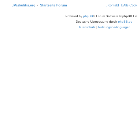
Vaskulitis.org
Startseite Forum
Kontakt
Alle Coo
Powered by
phpBB
® Forum Software © phpBB Lim
Deutsche Übersetzung durch
phpBB.de
Datenschutz
|
Nutzungsbedingungen