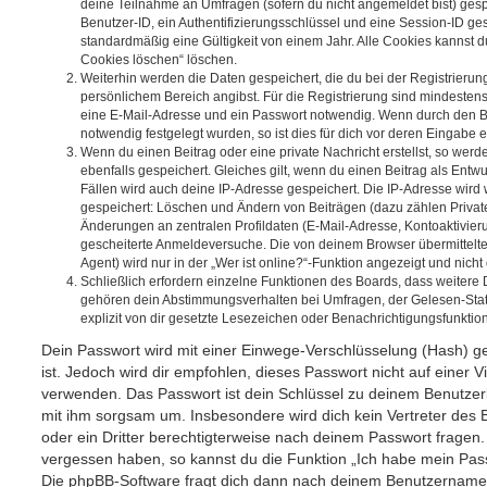
deine Teilnahme an Umfragen (sofern du nicht angemeldet bist) ges
Benutzer-ID, ein Authentifizierungsschlüssel und eine Session-ID g
standardmäßig eine Gültigkeit von einem Jahr. Alle Cookies kannst du
Cookies löschen“ löschen.
Weiterhin werden die Daten gespeichert, die du bei der Registrierun
persönlichem Bereich angibst. Für die Registrierung sind mindesten
eine E-Mail-Adresse und ein Passwort notwendig. Wenn durch den Be
notwendig festgelegt wurden, so ist dies für dich vor deren Eingabe er
Wenn du einen Beitrag oder eine private Nachricht erstellst, so wer
ebenfalls gespeichert. Gleiches gilt, wenn du einen Beitrag als Entw
Fällen wird auch deine IP-Adresse gespeichert. Die IP-Adresse wird 
gespeichert: Löschen und Ändern von Beiträgen (dazu zählen Privat
Änderungen an zentralen Profildaten (E-Mail-Adresse, Kontoaktivier
gescheiterte Anmeldeversuche. Die von deinem Browser übermittel
Agent) wird nur in der „Wer ist online?“-Funktion angezeigt und nicht
Schließlich erfordern einzelne Funktionen des Boards, dass weitere
gehören dein Abstimmungsverhalten bei Umfragen, der Gelesen-Stat
explizit von dir gesetzte Lesezeichen oder Benachrichtigungsfunktio
Dein Passwort wird mit einer Einwege-Verschlüsselung (Hash) ge
ist. Jedoch wird dir empfohlen, dieses Passwort nicht auf einer 
verwenden. Das Passwort ist dein Schlüssel zu deinem Benutzer
mit ihm sorgsam um. Insbesondere wird dich kein Vertreter des 
oder ein Dritter berechtigterweise nach deinem Passwort fragen.
vergessen haben, so kannst du die Funktion „Ich habe mein Pas
Die phpBB-Software fragt dich dann nach deinem Benutzername