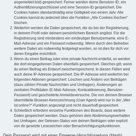
angemeldet bist) gespeichert. Ferner werden deine Benutzer-ID, ein
Authentifizierungsschlüssel und eine Session-ID gespeichert. Die
Cookies haben standardmäßig eine Gültigkeit von einem Jahr. Alle
Cookies kannst du jederzeit über die Funktion „Alle Cookies löschen“
löschen.
Weiterhin werden die Daten gespeichert, die du bei der Registrierung,
in deinem Profil oder deinem persönlichem Bereich angibst. Für die
Registrierung sind mindestens ein eindeutiger Benutzername, eine E-
Mail-Adresse und ein Passwort notwendig. Wenn durch den Betreiber
weitere Daten als notwendig festgelegt wurden, so ist dies für dich vor
deren Eingabe ersichtlich.
Wenn du einen Beitrag oder eine private Nachricht erstellst, so werden
die dort eingegebenen Daten ebenfalls gespeichert. Gleiches gilt, wenn
du einen Beitrag als Entwurf zwischenspeicherst. In diesen Fällen wird
auch deine IP-Adresse gespeichert. Die IP-Adresse wird weiterhin bei
folgenden Aktionen gespeichert: Löschen und Ändern von Beiträgen
(dazu zählen Private Nachrichten und Umfragen), Änderungen an
zentralen Profildaten (E-Mail-Adresse, Kontoaktivierung, Benutzer-
Passwort) und gescheiterte Anmeldeversuche. Die von deinem Browser
übermittelte Browser-Kennzeichnung (User Agent) wird nur in der „Wer
ist online?“-Funktion angezeigt und nicht dauerhaft gespeichert.
Schließlich erfordern einzelne Funktionen des Boards, dass weitere
Daten gespeichert werden. Dazu gehören dein Abstimmungsverhalten
bei Umfragen, der Gelesen-Status von deinen Beiträgen oder explizit
von dir gesetzte Lesezeichen oder Benachrichtigungsfunktionen.
Dein Passwort wird mit einer Einwege-Verschlüsselung (Hash)