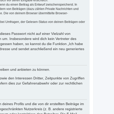
dich vor deren Eingabe ersichtlich.
wenn du einen Beitrag als Entwurf zwischenspeicherst. In
dern von Beiträgen (dazu zählen Private Nachrichten und
e. Die von deinem Browser übermittelte Browser-
 bei Umfragen, der Gelesen-Status von deinen Beiträgen oder
dieses Passwort nicht auf einer Vielzahl von
 um. Insbesondere wird dich kein Vertreter des
ergessen haben, so kannst du die Funktion „Ich habe
resse und sendet anschließend ein neu generiertes
reiben und anbieten zu können.
ie den Interessen Dritter, Zeitpunkte von Zugriffen
fern dies zur Gefahrenabwehr oder zur rechtlichen
eines Profils und die von dir erstellten Beiträge im
ngeschränkten Nutzerkreis (z. B. andere registrierte