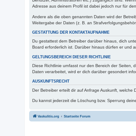
Benutzer, Administratoren etc.) zugänglich sind. Wen
Adresse aus deinem Profil ist dabei jedoch nur für de
Andere als die oben genannten Daten wird der Betreibe
Weitergabe der Daten (z. B. an Strafverfolgungsbehörde
GESTATTUNG DER KONTAKTAUFNAHME
Du gestattest dem Betreiber darüber hinaus, dich unt
Board erforderlich ist. Darüber hinaus dürfen er und 
GELTUNGSBEREICH DIESER RICHTLINIE
Diese Richtlinie umfasst nur den Bereich der Seiten
Daten verarbeitet, wird er dich darüber gesondert inf
AUSKUNFTSRECHT
Der Betreiber erteilt dir auf Anfrage Auskunft, welche
Du kannst jederzeit die Löschung bzw. Sperrung deiner
Vaskulitis.org
Startseite Forum