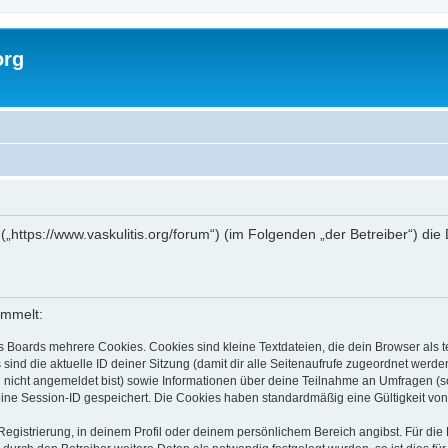
org
g“ („https://www.vaskulitis.org/forum“) (im Folgenden „der Betreiber“)
ammelt:
s Boards mehrere Cookies. Cookies sind kleine Textdateien, die dein Browser als
 sind die aktuelle ID deiner Sitzung (damit dir alle Seitenaufrufe zugeordnet werd
u nicht angemeldet bist) sowie Informationen über deine Teilnahme an Umfragen (s
eine Session-ID gespeichert. Die Cookies haben standardmäßig eine Gültigkeit von 
Registrierung, in deinem Profil oder deinem persönlichem Bereich angibst. Für di