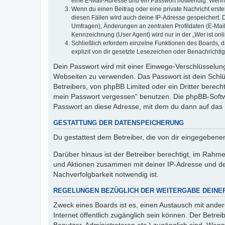
eine E-Mail-Adresse und ein Passwort notwendig. Wenn du
Wenn du einen Beitrag oder eine private Nachricht erste
diesen Fällen wird auch deine IP-Adresse gespeichert. 
Umfragen), Änderungen an zentralen Profildaten (E-Mai
Kennzeichnung (User Agent) wird nur in der „Wer ist onl
Schließlich erfordern einzelne Funktionen des Boards,
explizit von dir gesetzte Lesezeichen oder Benachrichti
Dein Passwort wird mit einer Einwege-Verschlüsselung 
Webseiten zu verwenden. Das Passwort ist dein Schlü
Betreibers, von phpBB Limited oder ein Dritter berec
mein Passwort vergessen“ benutzen. Die phpBB-Softw
Passwort an diese Adresse, mit dem du dann auf das 
GESTATTUNG DER DATENSPEICHERUNG
Du gestattest dem Betreiber, die von dir eingegeben
Darüber hinaus ist der Betreiber berechtigt, im Rahm
und Aktionen zusammen mit deiner IP-Adresse und de
Nachverfolgbarkeit notwendig ist.
REGELUNGEN BEZÜGLICH DER WEITERGABE DEINE
Zweck eines Boards ist es, einen Austausch mit andere
Internet öffentlich zugänglich sein können. Der Betrei