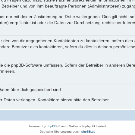
n du Fragen dazu hast, suche nach entsprechenden Informationen im Fo
n Betreiber und von ihm beauftragte Personen (Administratoren) zugäng
r nur mit deiner Zustimmung an Dritte weitergeben. Dies gilt nicht, s
n) verpflichtet ist oder die Daten zur Durchsetzung rechtlicher Interes
er den von dir angegebenen Kontaktdaten zu kontaktieren, sofern dies 
andere Benutzer dich kontaktieren, sofern du dies in deinem persönliche
, die die phpBB-Software umfassen. Sofern der Betreiber in anderen Be
ormieren.
 Daten über dich gespeichert sind.
 Daten verlangen. Kontaktiere hierzu bitte den Betreiber.
Powered by
phpBB
® Forum Software © phpBB Limited
Deutsche Übersetzung durch
phpBB.de