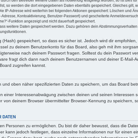
rch den Betreiber weitere Daten als notwendig festgelegt wurden, so ist dies für 
llst, so werden die dort eingegebenen Daten ebenfalls gespeichert. Gleiches gilt, 
Die IP-Adresse wird weiterhin bei folgenden Aktionen gespeichert: Löschen und Än
l-Adresse, Kontoaktivierung, Benutzer-Passwort) und gescheiterte Anmeldeversuch
ine?“-Funktion angezeigt und nicht dauerhaft gespeichert.
 dass weitere Daten gespeichert werden. Dazu gehören dein Abstimmungsverhalten
gungsfunktionen.
(Hash) gespeichert, so dass es sicher ist. Jedoch wird dir empfohlen, 
ssel zu deinem Benutzerkonto für das Board, also geh mit ihm sorgsam
htigterweise nach deinem Passwort fragen. Solltest du dein Passwort v
are fragt dich dann nach deinem Benutzernamen und deiner E-Mail-Ad
Board zugreifen kannst.
en und oben näher spezifizierten Daten zu speichern, um das Board bet
en einer Interessenabwägung zwischen deinen und seinen Interessen sow
r von deinem Browser übermittelter Browser-Kennung zu speichern, so
R DATEN
n Personen zu ermöglichen. Du bist dir daher bewusst, dass die Daten d
ber kann jedoch festlegen, dass einzelne Informationen nur für einen ei