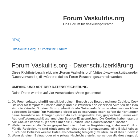
Forum Vaskulitis.org
Das Forum für Vaskulitispatienten
FAQ
Vaskulitis.org
Startseite Forum
Forum Vaskulitis.org - Datenschutzerklärung
Diese Richtlinie beschreibt, wie „Forum Vaskulitis.org“ („https://www.vaskulitis.org/f
Daten verwendet, die während deines Foren-Besuchs gesammelt werden.
UMFANG UND ART DER DATENSPEICHERUNG
Deine Daten werden auf vier verschiedene Arten gesammelt:
Die Forensoftware phpBB erstellt bei deinem Besuch des Boards mehrere Cookies. Cookie
Browser als temporäre Dateien ablegt und die zwischen den einzelnen Aufrufen des Boar
sind die aktuelle ID deiner Sitzung (damit dir alle Seitenaufrufe zugeordnet werden könn
gelesenen Beiträge (zur Markierung dieser als gelesen/ungelesen; sofern du nicht angem
deine Teilnahme an Umfragen (sofern du nicht angemeldet bist) gespeichert. Ferner wer
Authentifizierungsschlüssel und eine Session-ID gespeichert. Die Cookies haben standar
Alle Cookies kannst du jederzeit über die Funktion „Alle Cookies löschen“ löschen.
Weiterhin werden die Daten gespeichert, die du bei der Registrierung, in deinem Profil 
Für die Registrierung sind mindestens ein eindeutiger Benutzername, eine E-Mail-Adre
durch den Betreiber weitere Daten als notwendig festgelegt wurden, so ist dies für dich v
Wenn du einen Beitrag oder eine private Nachricht erstellst, so werden die dort eingeg