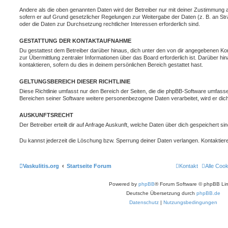
Andere als die oben genannten Daten wird der Betreiber nur mit deiner Zustimmung an 
sofern er auf Grund gesetzlicher Regelungen zur Weitergabe der Daten (z. B. an Stra
oder die Daten zur Durchsetzung rechtlicher Interessen erforderlich sind.
GESTATTUNG DER KONTAKTAUFNAHME
Du gestattest dem Betreiber darüber hinaus, dich unter den von dir angegebenen Kon
zur Übermittlung zentraler Informationen über das Board erforderlich ist. Darüber h
kontaktieren, sofern du dies in deinem persönlichen Bereich gestattet hast.
GELTUNGSBEREICH DIESER RICHTLINIE
Diese Richtlinie umfasst nur den Bereich der Seiten, die die phpBB-Software umfasse
Bereichen seiner Software weitere personenbezogene Daten verarbeitet, wird er dich
AUSKUNFTSRECHT
Der Betreiber erteilt dir auf Anfrage Auskunft, welche Daten über dich gespeichert sin
Du kannst jederzeit die Löschung bzw. Sperrung deiner Daten verlangen. Kontaktiere 
Vaskulitis.org
Startseite Forum
Kontakt
Alle Coo
Powered by
phpBB
® Forum Software © phpBB Lim
Deutsche Übersetzung durch
phpBB.de
Datenschutz
|
Nutzungsbedingungen