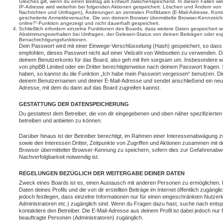
Gleiches gilt, wenn du einen Beitrag als Entwurf zwischenspeicherst. In diesen Fällen wi
IP-Adresse wird weiterhin bei folgenden Aktionen gespeichert: Löschen und Ändern von 
Nachrichten und Umfragen), Änderungen an zentralen Profildaten (E-Mail-Adresse, Kont
gescheiterte Anmeldeversuche. Die von deinem Browser übermittelte Browser-Kennzeichnu
online?“-Funktion angezeigt und nicht dauerhaft gespeichert.
Schließlich erfordern einzelne Funktionen des Boards, dass weitere Daten gespeichert
Abstimmungsverhalten bei Umfragen, der Gelesen-Status von deinen Beiträgen oder expl
Benachrichtigungsfunktionen.
Dein Passwort wird mit einer Einwege-Verschlüsselung (Hash) gespeichert, so dass e
empfohlen, dieses Passwort nicht auf einer Vielzahl von Webseiten zu verwenden. D
deinem Benutzerkonto für das Board, also geh mit ihm sorgsam um. Insbesondere wird
von phpBB Limited oder ein Dritter berechtigterweise nach deinem Passwort fragen. 
haben, so kannst du die Funktion „Ich habe mein Passwort vergessen“ benutzen. Di
deinem Benutzernamen und deiner E-Mail-Adresse und sendet anschließend ein neu
Adresse, mit dem du dann auf das Board zugreifen kannst.
GESTATTUNG DER DATENSPEICHERUNG
Du gestattest dem Betreiber, die von dir eingegebenen und oben näher spezifizierte
betreiben und anbieten zu können.
Darüber hinaus ist der Betreiber berechtigt, im Rahmen einer Interessenabwägung 
sowie den Interessen Dritter, Zeitpunkte von Zugriffen und Aktionen zusammen mit 
Browser übermittelter Browser-Kennung zu speichern, sofern dies zur Gefahrenabwe
Nachverfolgbarkeit notwendig ist.
REGELUNGEN BEZÜGLICH DER WEITERGABE DEINER DATEN
Zweck eines Boards ist es, einen Austausch mit anderen Personen zu ermöglichen. D
Daten deines Profils und die von dir erstellten Beiträge im Internet öffentlich zugäng
jedoch festlegen, dass einzelne Informationen nur für einen eingeschränkten Nutzerkr
Administratoren etc.) zugänglich sind. Wenn du Fragen dazu hast, suche nach ent
kontaktiere den Betreiber. Die E-Mail-Adresse aus deinem Profil ist dabei jedoch nur
beauftragte Personen (Administratoren) zugänglich.