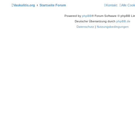
Vaskulitis.org
Startseite Forum
Kontakt
Alle Coo
Powered by
phpBB
® Forum Software © phpBB Lim
Deutsche Übersetzung durch
phpBB.de
Datenschutz
|
Nutzungsbedingungen