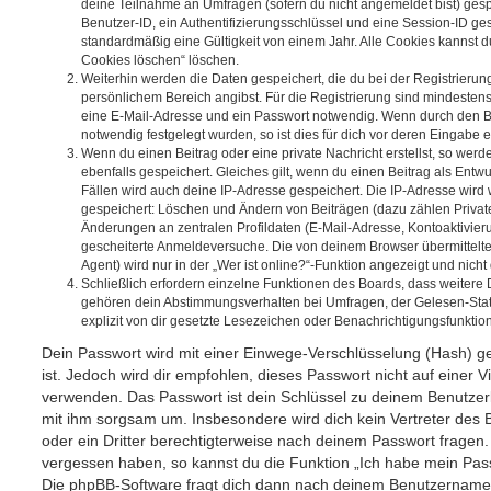
deine Teilnahme an Umfragen (sofern du nicht angemeldet bist) ges
Benutzer-ID, ein Authentifizierungsschlüssel und eine Session-ID g
standardmäßig eine Gültigkeit von einem Jahr. Alle Cookies kannst du
Cookies löschen“ löschen.
Weiterhin werden die Daten gespeichert, die du bei der Registrierun
persönlichem Bereich angibst. Für die Registrierung sind mindesten
eine E-Mail-Adresse und ein Passwort notwendig. Wenn durch den Be
notwendig festgelegt wurden, so ist dies für dich vor deren Eingabe er
Wenn du einen Beitrag oder eine private Nachricht erstellst, so wer
ebenfalls gespeichert. Gleiches gilt, wenn du einen Beitrag als Entw
Fällen wird auch deine IP-Adresse gespeichert. Die IP-Adresse wird 
gespeichert: Löschen und Ändern von Beiträgen (dazu zählen Privat
Änderungen an zentralen Profildaten (E-Mail-Adresse, Kontoaktivier
gescheiterte Anmeldeversuche. Die von deinem Browser übermittel
Agent) wird nur in der „Wer ist online?“-Funktion angezeigt und nicht
Schließlich erfordern einzelne Funktionen des Boards, dass weitere
gehören dein Abstimmungsverhalten bei Umfragen, der Gelesen-Stat
explizit von dir gesetzte Lesezeichen oder Benachrichtigungsfunktio
Dein Passwort wird mit einer Einwege-Verschlüsselung (Hash) ge
ist. Jedoch wird dir empfohlen, dieses Passwort nicht auf einer 
verwenden. Das Passwort ist dein Schlüssel zu deinem Benutzer
mit ihm sorgsam um. Insbesondere wird dich kein Vertreter des 
oder ein Dritter berechtigterweise nach deinem Passwort fragen.
vergessen haben, so kannst du die Funktion „Ich habe mein Pas
Die phpBB-Software fragt dich dann nach deinem Benutzername